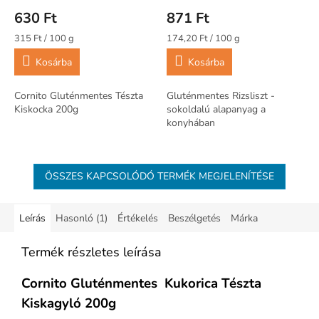
630 Ft
871 Ft
Egységár:
Egységár:
315 Ft / 100 g
174,20 Ft / 100 g
Kosárba
Kosárba
Cornito Gluténmentes Tészta
Gluténmentes Rizsliszt -
Kiskocka 200g
sokoldalú alapanyag a
konyhában
ÖSSZES KAPCSOLÓDÓ TERMÉK MEGJELENÍTÉSE
Leírás
Hasonló (1)
Értékelés
Beszélgetés
Márka
Termék részletes leírása
Cornito Gluténmentes Kukorica Tészta
Kiskagyló 200g