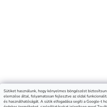
Sütiket használunk, hogy kényelmes böngészést biztosítsun
elemzése által, folyamatosan fejlesztve az oldal funkcionali
és használhatóságát. A sütik elfogadása segíti a Google-t 
érdekes termékeket, szolgáltatásokat jelenítsen meg!
Továb