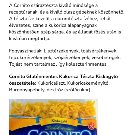
A Cornito száraztészta kiváló minősége a
receptúrának, és a kiváló olasz gépeknek köszönhető.
A tészta íze közelít a durumtészta ízéhez, tehát
élvezetes, színe a kukorica alapanyagnak
köszönhetően szép sárga, és az állagát főzés után is
kiválóan megtartja.
Fogyaszthatják: Lisztérzékenyek, tojásérzékenyek,
tejcukorérzékenyek, szójaérzékenyek, vesebetegek.
Tojást nem tartalmaz , így koleszterinmentes
Cornito Gluténmentes Kukorica Tészta Kiskagyló
összetétele
: Kukoricaliszt, Kukoricakeményítő,
Burgonyapehely, dextróz (szőlőcukor)