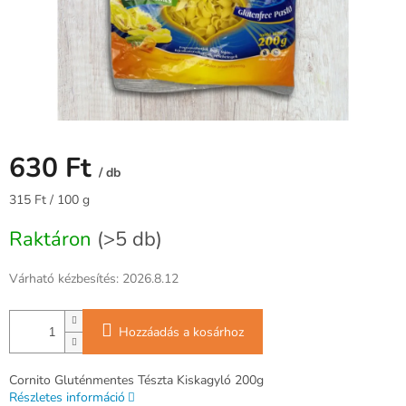
630 Ft
/ db
Egységár:
315 Ft / 100 g
Raktáron
(>5 db)
Várható kézbesítés:
2026.8.12
Hozzáadás a kosárhoz
Cornito Gluténmentes Tészta Kiskagyló 200g
Részletes információ