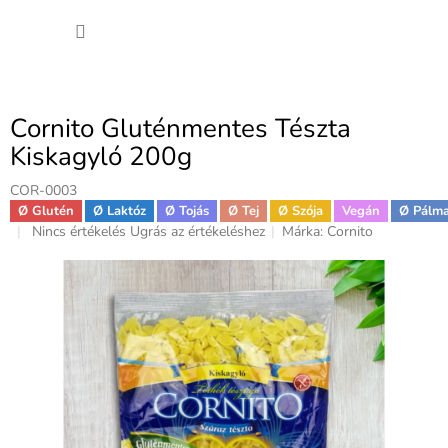
Ugrás
KOSÁ
a
fő
tartalomhoz
Cornito Gluténmentes Tészta
Kiskagyló 200g
COR-0003
Ø Glutén
Ø Laktóz
Ø Tojás
Ø Tej
Ø Szója
Vegán
Ø Pálm
A
Nincs értékelés
Ugrás az értékeléshez
Márka:
Cornito
termék
átlagos
értékelése
5-
ből
0,0
csillag.