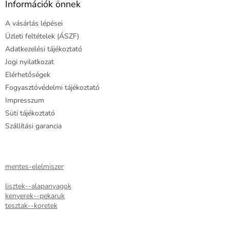
l
Információk önnek
é
A vásárlás lépései
c
Üzleti feltételek (ÁSZF)
Adatkezelési tájékoztató
Jogi nyilatkozat
Elérhetőségek
Fogyasztóvédelmi tájékoztató
Impresszum
Süti tájékoztató
Szállítási garancia
mentes-elelmiszer
lisztek--alapanyagok
kenyerek--pekaruk
tesztak--koretek