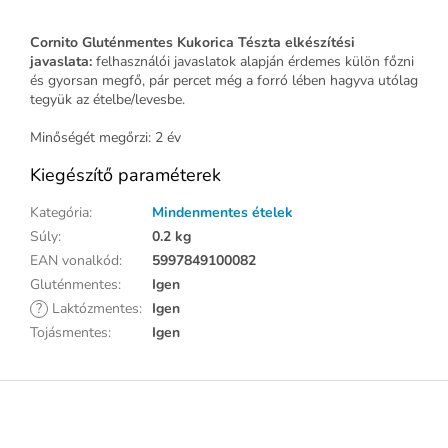
Cornito Gluténmentes Kukorica Tészta elkészítési
javaslata:
felhasználói javaslatok alapján érdemes külön főzni
és gyorsan megfő, pár percet még a forró lében hagyva utólag
tegyük az ételbe/levesbe.
Minőségét megőrzi: 2 év
Kiegészítő paraméterek
Kategória
:
Mindenmentes ételek
Súly
:
0.2 kg
EAN vonalkód
:
5997849100082
Gluténmentes
:
Igen
?
Laktózmentes
:
Igen
Tojásmentes
:
Igen
L
á
b