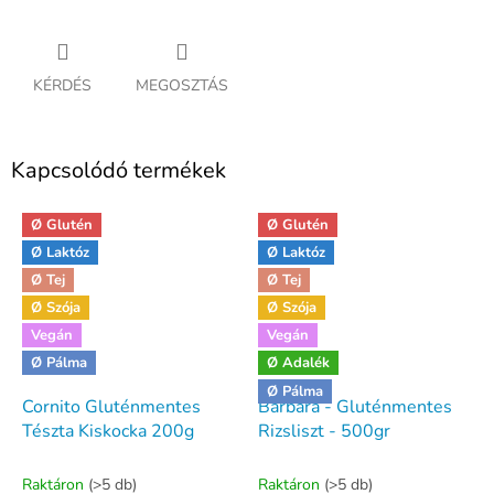
KÉRDÉS
MEGOSZTÁS
Kapcsolódó termékek
Ø Glutén
Ø Glutén
Ø Laktóz
Ø Laktóz
Ø Tej
Ø Tej
Ø Szója
Ø Szója
Vegán
Vegán
Ø Pálma
Ø Adalék
Ø Pálma
Cornito Gluténmentes
Barbara - Gluténmentes
Tészta Kiskocka 200g
Rizsliszt - 500gr
Raktáron
(>5 db)
Raktáron
(>5 db)