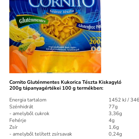
Cornito Gluténmentes Kukorica Tészta Kiskagyló
200g tápanyagértékei 100 g termékben:
Energia tartalom
1452 kJ / 346
Szénhidrát
77g
- amelyből cukrok
3,36g
Fehérje
4g
Zsír
1,6g
- amelyből telített zsírsavak
0,24g