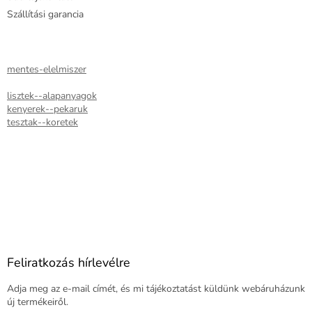
e
Szállítási garancia
i
mentes-elelmiszer
lisztek--alapanyagok
kenyerek--pekaruk
tesztak--koretek
Feliratkozás hírlevélre
Adja meg az e-mail címét, és mi tájékoztatást küldünk webáruházunk
új termékeiről.