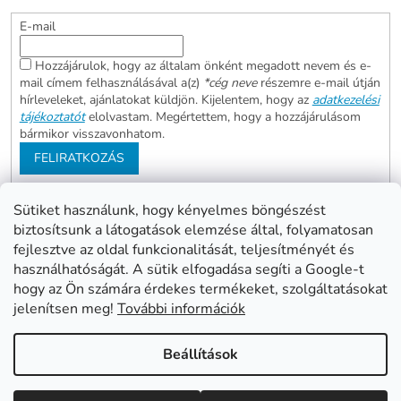
E-mail
Hozzájárulok, hogy az általam önként megadott nevem és e-
mail címem felhasználásával a(z)
*cég neve
részemre e-mail útján
hírleveleket, ajánlatokat küldjön. Kijelentem, hogy az
adatkezelési
tájékoztatót
elolvastam. Megértettem, hogy a hozzájárulásom
bármikor visszavonhatom.
FELIRATKOZÁS
Sütiket használunk, hogy kényelmes böngészést
biztosítsunk a látogatások elemzése által, folyamatosan
Abonett
Mester Család
fejlesztve az oldal funkcionalitását, teljesítményét és
Civita
használhatóságát. A sütik elfogadása segíti a Google-t
hogy az Ön számára érdekes termékeket, szolgáltatásokat
jelenítsen meg!
További információk
Shoptet készítette
Beállítások
Copyright 2026
www.mentes24.hu webshop
. Minden jog