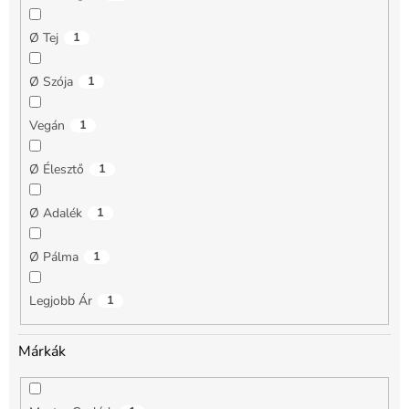
Ø Tej
1
Ø Szója
1
Vegán
1
Ø Élesztő
1
Ø Adalék
1
Ø Pálma
1
Legjobb Ár
1
Márkák