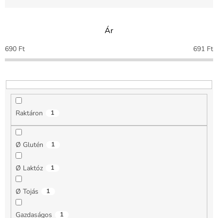
é
k
e
Ár
k
r
690
Ft
691
Ft
e
n
d
e
z
é
Raktáron
1
s
e
Ø Glutén
1
Ø Laktóz
1
Ø Tojás
1
Gazdaságos
1