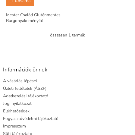
Kosárba
Mester Család Gluténmentes
Burgonyakeményítő
összesen
1
termék
L
i
s
L
t
á
a
b
i
l
Információk önnek
r
é
á
A vásárlás lépései
c
n
y
Üzleti feltételek (ÁSZF)
í
Adatkezelési tájékoztató
t
Jogi nyilatkozat
á
Elérhetőségek
s
e
Fogyasztóvédelmi tájékoztató
l
Impresszum
e
Süti tájékoztató
m