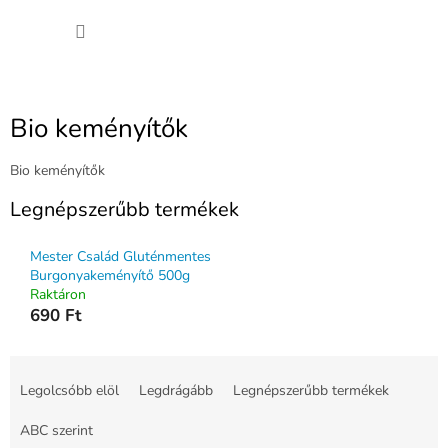
Ugrás
KOSÁ
a
fő
tartalomhoz
Bio keményítők
Bio keményítők
Legnépszerűbb termékek
Mester Család Gluténmentes
Burgonyakeményítő 500g
Raktáron
690 Ft
T
e
Legolcsóbb elöl
Legdrágább
Legnépszerűbb termékek
r
m
ABC szerint