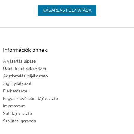
VÁSÁRLÁS FOLYTATÁSA
L
á
b
l
Információk önnek
é
A vásárlás lépései
c
Üzleti feltételek (ÁSZF)
Adatkezelési tájékoztató
Jogi nyilatkozat
Elérhetőségek
Fogyasztóvédelmi tájékoztató
Impresszum
Süti tájékoztató
Szállítási garancia