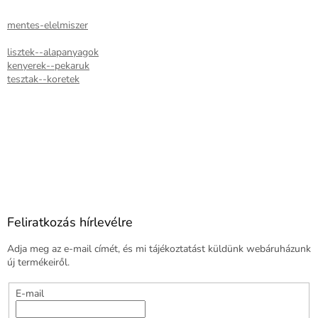
mentes-elelmiszer
lisztek--alapanyagok
kenyerek--pekaruk
tesztak--koretek
Feliratkozás hírlevélre
Adja meg az e-mail címét, és mi tájékoztatást küldünk webáruházunk
új termékeiről.
E-mail