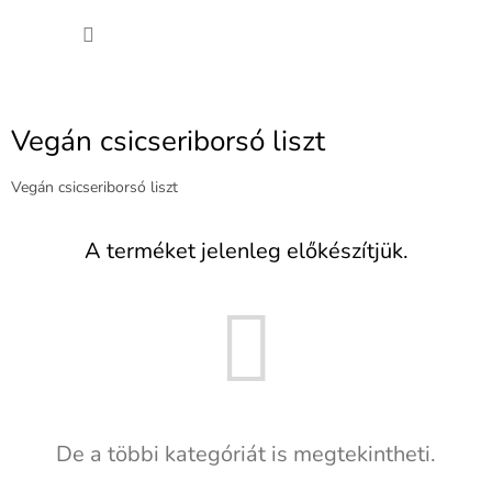
Ugrás
KOSÁ
a
fő
tartalomhoz
Vegán csicseriborsó liszt
Vegán csicseriborsó liszt
A terméket jelenleg előkészítjük.
De a többi kategóriát is megtekintheti.