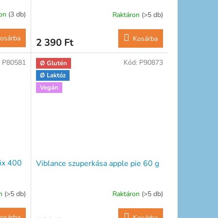
ron
(3 db)
Raktáron
(>5 db)
osárba
Kosárba
2 390 Ft
:
P80581
Kód:
P90873
Ø Glutén
Ø Laktóz
Vegán
ix 400
Viblance szuperkása apple pie 60 g
on
(>5 db)
Raktáron
(>5 db)
osárba
Kosárba