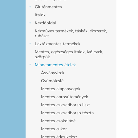
Gluténmentes
Italok
Kezdőoldal
Kézműves termékek, táskák, ékszerek,
ruházat
Laktózmentes termékek
Mentes, egészséges italok, ivólevek,
szörpök
Mindenmentes ételek
Ásványvizek
Gyümölcslé
Mentes alapanyagok
Mentes aprósütemények
Mentes csicseriborsó liszt
Mentes csicseriborsó tészta
Mentes csokoládé
Mentes cukor
Mentes édes keksz