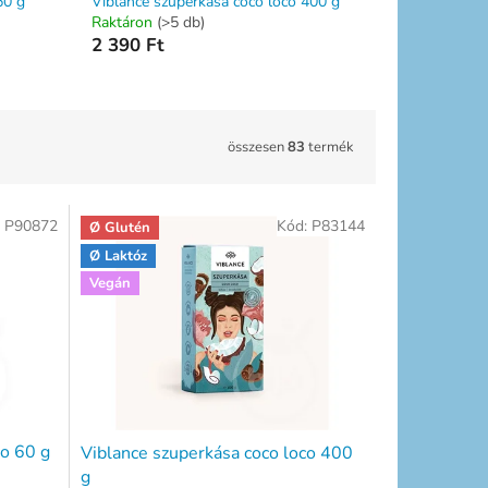
60 g
Viblance szuperkása coco loco 400 g
Raktáron
(>5 db)
2 390 Ft
összesen
83
termék
:
P90872
Kód:
P83144
Ø Glutén
Ø Laktóz
Vegán
co 60 g
Viblance szuperkása coco loco 400
g