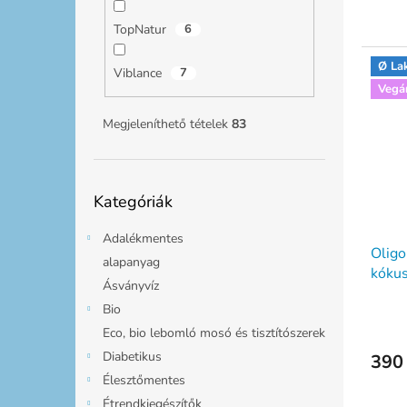
TopNatur
6
Ø La
Viblance
7
Vegá
Megjeleníthető tételek
83
Kategóriák
Kategóriák
átugrása
Adalékmentes
Oligo
alapanyag
kókus
Ásványvíz
Bio
Eco, bio lebomló mosó és tisztítószerek
Diabetikus
390 
Élesztőmentes
Étrendkiegészítők