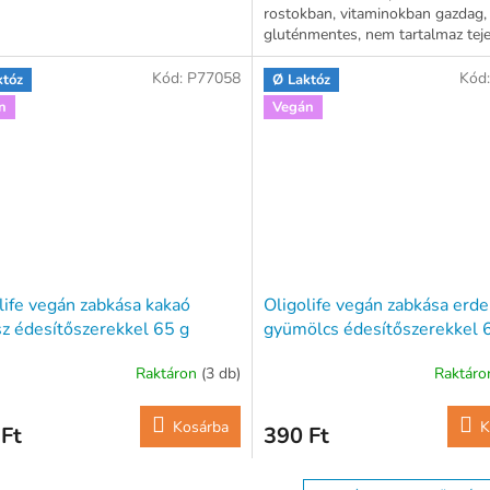
rostokban, vitaminokban gazdag,
gluténmentes, nem tartalmaz tejet
vegan étrendet követők...
Kód:
P77058
Kód
któz
Ø Laktóz
n
Vegán
life vegán zabkása kakaó
Oligolife vegán zabkása erde
z édesítőszerekkel 65 g
gyümölcs édesítőszerekkel 
Raktáron
(3 db)
Raktár
Kosárba
K
Ft
390 Ft