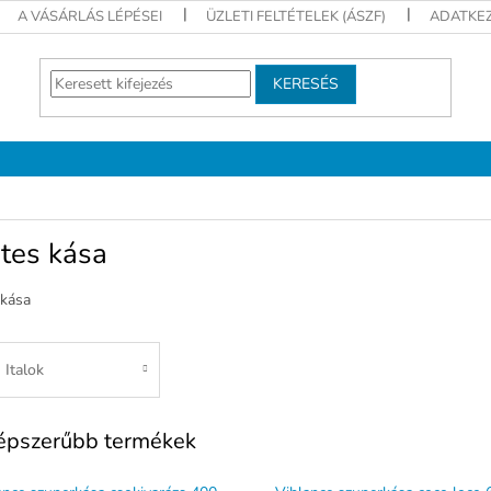
A VÁSÁRLÁS LÉPÉSEI
ÜZLETI FELTÉTELEK (ÁSZF)
ADATKEZ
KERESÉS
tes kása
kása
Italok
épszerűbb termékek