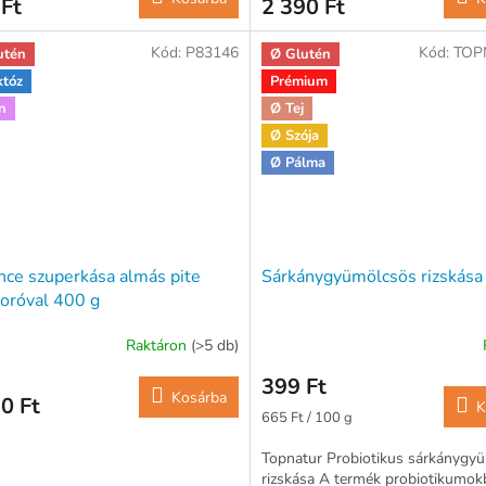
Ft
2 390 Ft
Kód:
P83146
Kód:
TOP
utén
Ø Glutén
któz
Prémium
n
Ø Tej
Ø Szója
Ø Pálma
nce szuperkása almás pite
Sárkánygyümölcsös rizskása
oróval 400 g
Raktáron
(>5 db)
399 Ft
Kosárba
0 Ft
K
Egységár:
665 Ft / 100 g
Topnatur Probiotikus sárkánygy
rizskása A termék probiotikumok