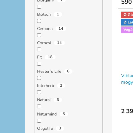
Biorganik
1
590 
Biotech
1
Ø Gl
Ø La
Cerbona
14
Vegá
Cornexi
14
Fit
18
Hester`s Life
6
Vibla
mogy
Interherb
2
Natural
3
2 39
Naturmind
5
Oligolife
3