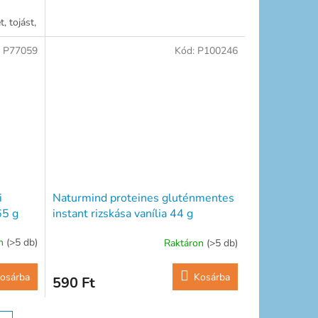
, tojást,
:
P77059
Kód:
P100246
i
Naturmind proteines gluténmentes
65 g
instant rizskása vanília 44 g
on
(>5 db)
Raktáron
(>5 db)
osárba
Kosárba
590 Ft