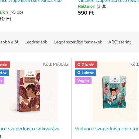
ance szuperkása csokivarázs 400
Viblance szuperkása coco loco 
Raktáron
(3 db)
áron
(>5 db)
590 Ft
90 Ft
sóbb elöl
Legdrágább
Legnépszerűbb termékek
ABC szerint
Kód:
P80582
Kód
utén
Ø Glutén
któz
Ø Laktóz
n
Vegán
nce szuperkása csokivarázs
Viblance szuperkása coco lo
g