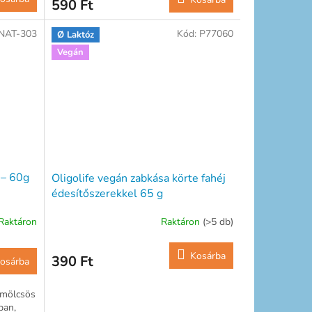
590 Ft
NAT-303
Kód:
P77060
Ø Laktóz
Vegán
 – 60g
Oligolife vegán zabkása körte fahéj
édesítőszerekkel 65 g
Raktáron
Raktáron
(>5 db)
Kosárba
390 Ft
osárba
ümölcsös
ban,