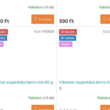
Raktáron
(>5 db)
Raktá
Kosárba
K
0 Ft
590 Ft
Kód:
P90869
Kód
utén
Ø Glutén
któz
Ø Laktóz
n
Vegán
nce szuperkása berry mix 60 g
Viblance szuperkása berry m
g
Raktáron
(>5 db)
Raktár
Kosárba
K