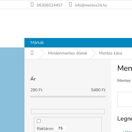
Ugrás
06306024457
info@mentes24.hu
a
fő
tartalomhoz
Márkák
Kezdőlap
Mindenmentes ételek
Mentes kása
O
Men
l
d
Ár
a
Mentes 
l
290
Ft
5490
Ft
s
ó
p
a
Legn
n
e
Raktáron
75