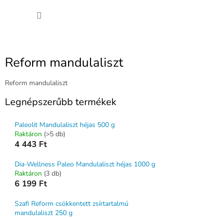
Ugrás
KOSÁ
a
fő
tartalomhoz
Reform mandulaliszt
Reform mandulaliszt
Legnépszerűbb termékek
Paleolit Mandulaliszt héjas 500 g
Raktáron
(>5 db)
4 443 Ft
Dia-Wellness Paleo Mandulaliszt héjas 1000 g
Raktáron
(3 db)
6 199 Ft
Szafi Reform csökkentett zsírtartalmú
mandulaliszt 250 g