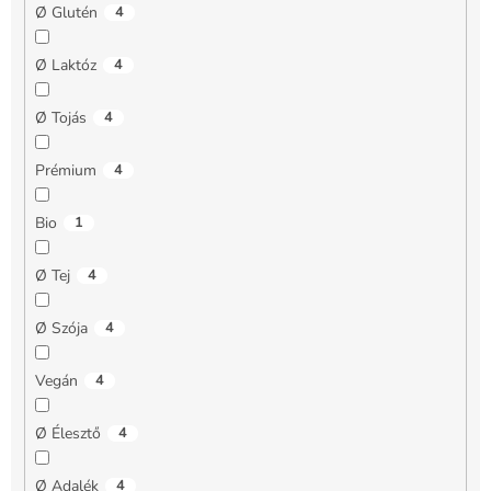
Ø Glutén
4
Ø Laktóz
4
Ø Tojás
4
Prémium
4
Bio
1
Ø Tej
4
Ø Szója
4
Vegán
4
Ø Élesztő
4
Ø Adalék
4