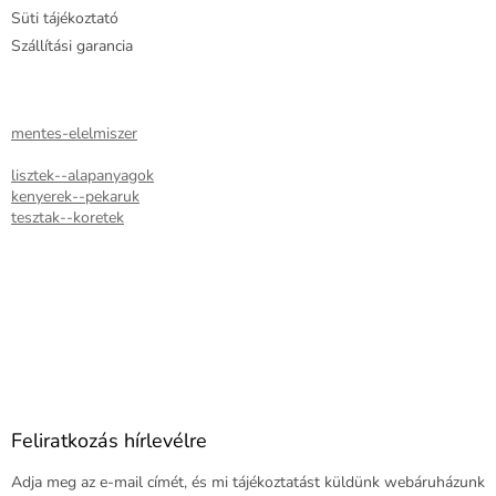
e
Süti tájékoztató
m
e
Szállítási garancia
i
mentes-elelmiszer
lisztek--alapanyagok
kenyerek--pekaruk
tesztak--koretek
Feliratkozás hírlevélre
Adja meg az e-mail címét, és mi tájékoztatást küldünk webáruházunk