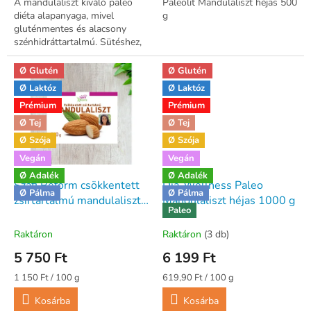
A mandulaliszt kiváló paleo
Paleolit Mandulaliszt héjas 500
diéta alapanyaga, mivel
g
gluténmentes és alacsony
szénhidráttartalmú. Sütéshez,
panírozáshoz vagy
péksüteményekhez használva
Ø Glutén
Ø Glutén
tápláló, ízletes...
Ø Laktóz
Ø Laktóz
Prémium
Prémium
Ø Tej
Ø Tej
Ø Szója
Ø Szója
Vegán
Vegán
Ø Adalék
Ø Adalék
Szafi Reform csökkentett
Dia-Wellness Paleo
Ø Pálma
Ø Pálma
zsírtartalmú mandulaliszt
Mandulaliszt héjas 1000 g
Paleo
500 g - gluténmentes
Raktáron
Raktáron
(3 db)
5 750 Ft
6 199 Ft
Egységár:
Egységár:
1 150 Ft / 100 g
619,90 Ft / 100 g
Kosárba
Kosárba