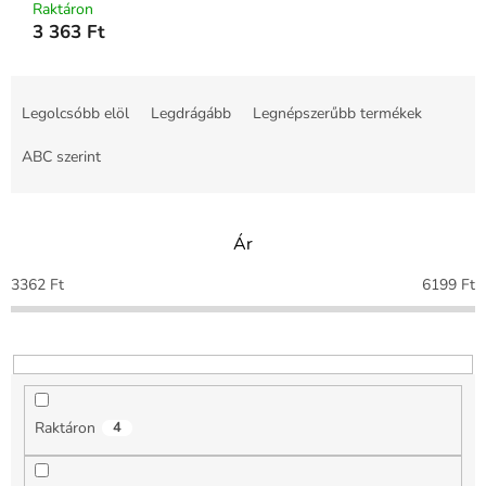
Raktáron
3 363 Ft
T
e
Legolcsóbb elöl
Legdrágább
Legnépszerűbb termékek
r
m
ABC szerint
é
k
e
Ár
k
r
3362
Ft
6199
Ft
e
n
d
e
z
é
Raktáron
4
s
e