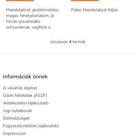
Mandulaliszt: gluténmentes,
Paleo Mandulaliszt héjas
magas fehérjetartalom, jó
forrás esszenciális
zsírsavaknak, segíthet a
vércukorszint stabilizálásában,
finom textúra és íz.
összesen
4
termék
L
Legfontosabb ásványi...
i
s
L
t
á
a
b
i
l
Információk önnek
r
é
á
A vásárlás lépései
c
n
y
Üzleti feltételek (ÁSZF)
í
Adatkezelési tájékoztató
t
Jogi nyilatkozat
á
Elérhetőségek
s
e
Fogyasztóvédelmi tájékoztató
l
Impresszum