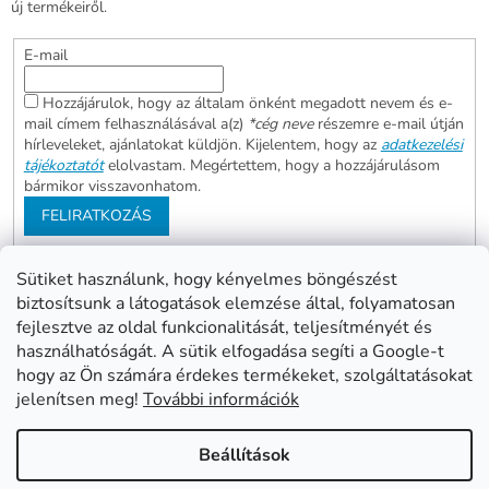
új termékeiről.
E-mail
Hozzájárulok, hogy az általam önként megadott nevem és e-
mail címem felhasználásával a(z)
*cég neve
részemre e-mail útján
hírleveleket, ajánlatokat küldjön. Kijelentem, hogy az
adatkezelési
tájékoztatót
elolvastam. Megértettem, hogy a hozzájárulásom
bármikor visszavonhatom.
FELIRATKOZÁS
Sütiket használunk, hogy kényelmes böngészést
biztosítsunk a látogatások elemzése által, folyamatosan
Abonett
Mester Család
fejlesztve az oldal funkcionalitását, teljesítményét és
Civita
használhatóságát. A sütik elfogadása segíti a Google-t
hogy az Ön számára érdekes termékeket, szolgáltatásokat
jelenítsen meg!
További információk
Shoptet készítette
Beállítások