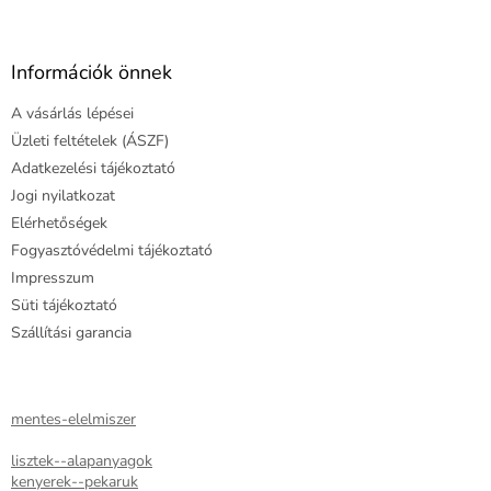
n
y
á
í
b
t
l
Információk önnek
á
é
s
A vásárlás lépései
c
e
Üzleti feltételek (ÁSZF)
l
e
Adatkezelési tájékoztató
m
Jogi nyilatkozat
e
Elérhetőségek
i
Fogyasztóvédelmi tájékoztató
Impresszum
Süti tájékoztató
Szállítási garancia
mentes-elelmiszer
lisztek--alapanyagok
kenyerek--pekaruk