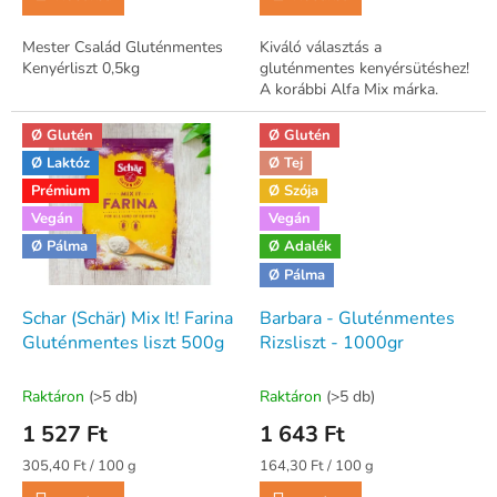
Mester Család Gluténmentes
Kiváló választás a
Kenyérliszt 0,5kg
gluténmentes kenyérsütéshez!
A korábbi Alfa Mix márka.
Ø Glutén
Ø Glutén
Ø Laktóz
Ø Tej
Prémium
Ø Szója
Vegán
Vegán
Ø Pálma
Ø Adalék
Ø Pálma
Schar (Schär) Mix It! Farina
Barbara - Gluténmentes
Gluténmentes liszt 500g
Rizsliszt - 1000gr
Raktáron
(>5 db)
Raktáron
(>5 db)
1 527 Ft
1 643 Ft
Egységár:
Egységár:
305,40 Ft / 100 g
164,30 Ft / 100 g