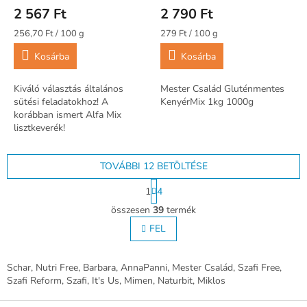
2 567 Ft
2 790 Ft
Egységár:
Egységár:
256,70 Ft / 100 g
279 Ft / 100 g
Kosárba
Kosárba
Kiváló választás általános
Mester Család Gluténmentes
sütési feladatokhoz! A
KenyérMix 1kg 1000g
korábban ismert Alfa Mix
lisztkeverék!
TOVÁBBI 12 BETÖLTÉSE
L
1
4
a
L
p
összesen
39
termék
i
o
s
FEL
z
t
á
s
a
i
Schar, Nutri Free, Barbara, AnnaPanni, Mester Család, Szafi Free,
r
Szafi Reform, Szafi, It's Us, Mimen, Naturbit, Miklos
á
L