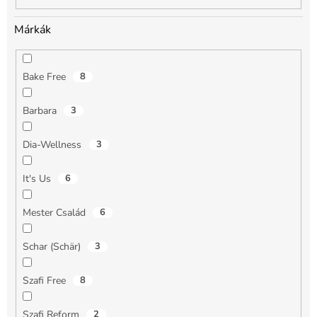
Márkák
Bake Free
8
Barbara
3
Dia-Wellness
3
It's Us
6
Mester Család
6
Schar (Schär)
3
Szafi Free
8
Szafi Reform
2