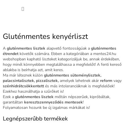
Ugrás
KOSÁ
a
fő
tartalomhoz
Gluténmentes kenyérliszt
A
gluténmentes lisztek
alapvető fontosságúak a
gluténmentes
étrendet
követők számára. Ebben a kategóriában a mentes24.hu
webshopban kapható liszteket kategorizáljuk be, annak érdekében,
hogy minél könnyebben megtalálhassa a megfelelőt! A fenti kereső
ablakba is beírhatja azt, amit keres.
Ma már léteznek külön
gluténmentes süteménylisztek,
palacsintalisztek, pizzalisztek,
amelyek lehetnek akár
reform
vagy
szénhidrátcsökkentett
és más intoleranciáknak is megfelelőek!
Ezekhez használhatja a szűrőket is!
Ezek a
gluténmentes lisztek
méltán népszerűek, kipróbáltak,
garantáltan
keresztszennyeződés mentesek
!
Folyamatosan hozunk be új izgalmas márkákat is!
Legnépszerűbb termékek