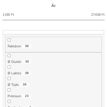
e
Ár
k
r
1190
Ft
27438
Ft
e
n
d
e
z
é
Raktáron
38
s
e
Ø Glutén
39
Ø Laktóz
38
Ø Tojás
39
Prémium
23