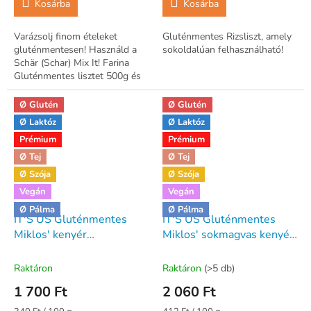
Kosárba
Kosárba
Varázsolj finom ételeket
Gluténmentes Rizsliszt, amely
gluténmentesen! Használd a
sokoldalúan felhasználható!
Schär (Schar) Mix It! Farina
Gluténmentes lisztet 500g és
élvezd az ízeket!
Ø Glutén
Ø Glutén
Ø Laktóz
Ø Laktóz
Prémium
Prémium
Ø Tej
Ø Tej
Ø Szója
Ø Szója
Vegán
Vegán
Ø Pálma
Ø Pálma
IT'S US Gluténmentes
IT'S US Gluténmentes
Miklos' kenyér
Miklos' sokmagvas kenyér
lisztkeverék 500g (GLX
lisztkeverék (GLX
Fehér kenyérpor)
Magkeverékes kenyérpor)
Raktáron
Raktáron
(>5 db)
500g
1 700 Ft
2 060 Ft
Egységár:
Egységár: