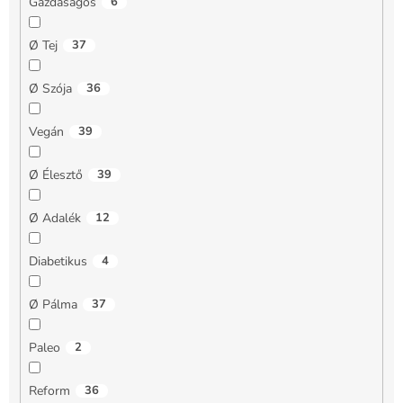
Gazdaságos
6
Ø Tej
37
Ø Szója
36
Vegán
39
Ø Élesztő
39
Ø Adalék
12
Diabetikus
4
Ø Pálma
37
Paleo
2
Reform
36