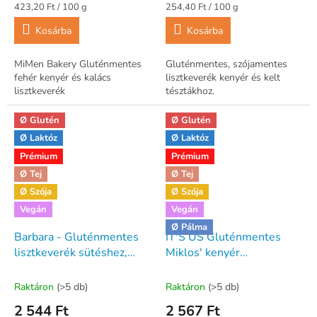
Egységár:
Egységár:
423,20 Ft / 100 g
254,40 Ft / 100 g
Kosárba
Kosárba
MiMen Bakery Gluténmentes
Gluténmentes, szójamentes
fehér kenyér és kalács
lisztkeverék kenyér és kelt
lisztkeverék
tésztákhoz.
Ø Glutén
Ø Glutén
Ø Laktóz
Ø Laktóz
Prémium
Prémium
Ø Tej
Ø Tej
Ø Szója
Ø Szója
Vegán
Vegán
Ø Pálma
Barbara - Gluténmentes
IT'S US Gluténmentes
lisztkeverék sütéshez,
Miklos' kenyér
főzéshez 1000g
lisztkeverék 1000g 1kg
(GLX Fehér kenyérpor)
Raktáron
(>5 db)
Raktáron
(>5 db)
2 544 Ft
2 567 Ft