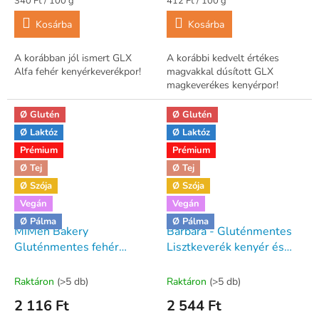
340 Ft / 100 g
412 Ft / 100 g
Kosárba
Kosárba
A korábban jól ismert GLX
A korábbi kedvelt értékes
Alfa fehér kenyérkeverékpor!
magvakkal dúsított GLX
magkeverékes kenyérpor!
Ø Glutén
Ø Glutén
Ø Laktóz
Ø Laktóz
Prémium
Prémium
Ø Tej
Ø Tej
Ø Szója
Ø Szója
Vegán
Vegán
Ø Pálma
Ø Pálma
MiMen Bakery
Barbara - Gluténmentes
Gluténmentes fehér
Lisztkeverék kenyér és
kenyér és kalács
kelt tésztákhoz - 1000g
lisztkeverék 500 g
Raktáron
(>5 db)
Raktáron
(>5 db)
2 116 Ft
2 544 Ft