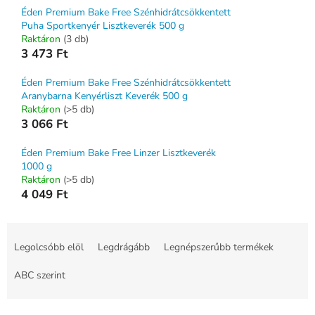
Éden Premium Bake Free Szénhidrátcsökkentett
Puha Sportkenyér Lisztkeverék 500 g
Raktáron
(3 db)
3 473 Ft
Éden Premium Bake Free Szénhidrátcsökkentett
Aranybarna Kenyérliszt Keverék 500 g
Raktáron
(>5 db)
3 066 Ft
Éden Premium Bake Free Linzer Lisztkeverék
1000 g
Raktáron
(>5 db)
4 049 Ft
T
e
Legolcsóbb elöl
Legdrágább
Legnépszerűbb termékek
r
m
ABC szerint
é
k