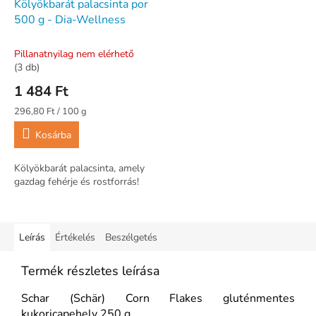
Kölyökbarát palacsinta por
500 g - Dia-Wellness
Pillanatnyilag nem elérhető
(3 db)
1 484 Ft
Egységár:
296,80 Ft / 100 g
Kosárba
Kölyökbarát palacsinta, amely
gazdag fehérje és rostforrás!
Leírás
Értékelés
Beszélgetés
Termék részletes leírása
Schar (Schär) Corn Flakes gluténmentes
kukoricapehely 250 g