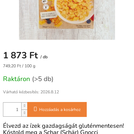
1 873 Ft
/ db
Egységár:
749,20 Ft / 100 g
Raktáron
(>5 db)
Várható kézbesítés:
2026.8.12
Hozzáadás a kosárhoz
Élvezd az ízek gazdagságát gluténmentesen!
Kóstold meg a Schar (Schär) Gnocci