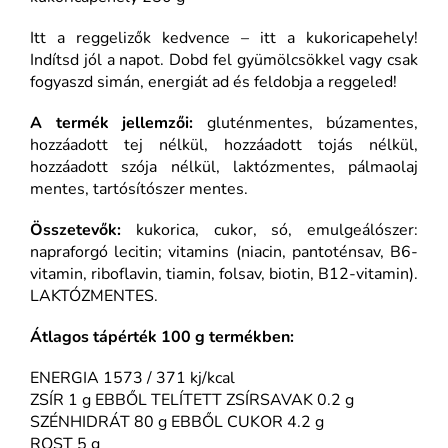
Itt a reggelizők kedvence – itt a kukoricapehely!
Indítsd jól a napot. Dobd fel gyümölcsökkel vagy csak
fogyaszd simán, energiát ad és feldobja a reggeled!
A termék jellemzői:
gluténmentes, búzamentes,
hozzáadott tej nélkül, hozzáadott tojás nélkül,
hozzáadott szója nélkül, laktózmentes, pálmaolaj
mentes, tartósítószer mentes.
Összetevők:
kukorica, cukor, só, emulgeálószer:
napraforgó lecitin; vitamins (niacin, pantoténsav, B6-
vitamin, riboflavin, tiamin, folsav, biotin, B12-vitamin).
LAKTÓZMENTES.
Átlagos tápérték 100 g termékben:
ENERGIA 1573 / 371 kj/kcal
ZSÍR 1 g EBBŐL TELÍTETT ZSÍRSAVAK 0.2 g
SZÉNHIDRÁT 80 g EBBŐL CUKOR 4.2 g
ROST 5 g