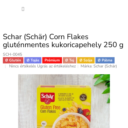
Ugrás
KOSÁ
a
fő
tartalomhoz
Schar (Schär) Corn Flakes
gluténmentes kukoricapehely 250 g
SCH-0045
Ø Glutén
Ø Tojás
Prémium
Ø Tej
Ø Szója
Ø Pálma
A
Nincs értékelés
Ugrás az értékeléshez
Márka:
Schar (Schär)
termék
átlagos
értékelése
5-
ből
0,0
csillag.