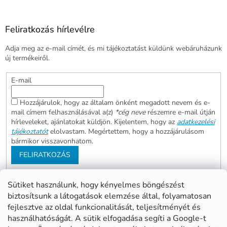
Feliratkozás hírlevélre
Adja meg az e-mail címét, és mi tájékoztatást küldünk webáruházunk
új termékeiről.
E-mail
Hozzájárulok, hogy az általam önként megadott nevem és e-
mail címem felhasználásával a(z)
*cég neve
részemre e-mail útján
hírleveleket, ajánlatokat küldjön. Kijelentem, hogy az
adatkezelési
tájékoztatót
elolvastam. Megértettem, hogy a hozzájárulásom
bármikor visszavonhatom.
FELIRATKOZÁS
Sütiket használunk, hogy kényelmes böngészést
biztosítsunk a látogatások elemzése által, folyamatosan
Abonett
Mester Család
fejlesztve az oldal funkcionalitását, teljesítményét és
Civita
használhatóságát. A sütik elfogadása segíti a Google-t