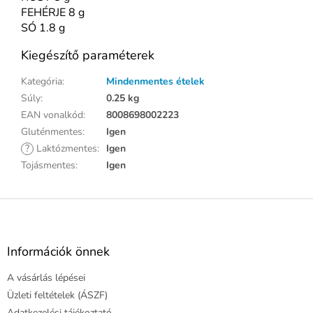
FEHÉRJE 8 g
SÓ 1.8 g
Kiegészítő paraméterek
Kategória
:
Mindenmentes ételek
Súly
:
0.25 kg
EAN vonalkód
:
8008698002223
Gluténmentes
:
Igen
?
Laktózmentes
:
Igen
Tojásmentes
:
Igen
L
á
b
l
Információk önnek
é
A vásárlás lépései
c
Üzleti feltételek (ÁSZF)
Adatkezelési tájékoztató