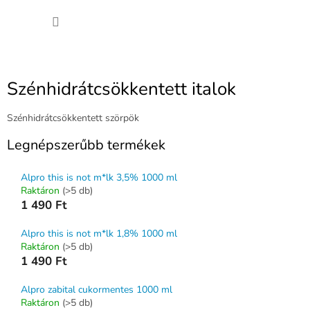
Ugrás
KOSÁ
a
fő
tartalomhoz
Szénhidrátcsökkentett italok
Szénhidrátcsökkentett szörpök
Legnépszerűbb termékek
Alpro this is not m*lk 3,5% 1000 ml
Raktáron
(>5 db)
1 490 Ft
Alpro this is not m*lk 1,8% 1000 ml
Raktáron
(>5 db)
1 490 Ft
Alpro zabital cukormentes 1000 ml
Raktáron
(>5 db)