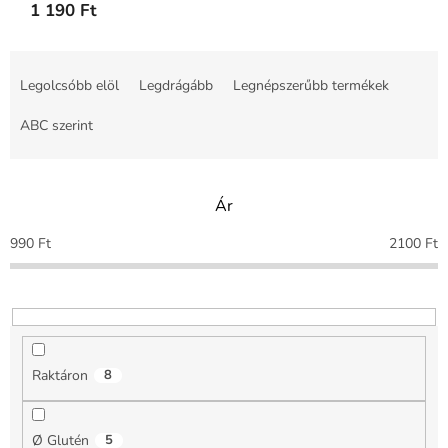
1 190 Ft
T
e
Legolcsóbb elöl
Legdrágább
Legnépszerűbb termékek
r
m
ABC szerint
é
k
e
Ár
k
r
990
Ft
2100
Ft
e
n
d
e
z
é
Raktáron
8
s
e
Ø Glutén
5