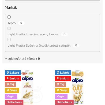
Márkák
Alpro
9
Light Frutta Energiaszegény Lekvár
0
Light Frutta Szénhidrátcsökkentett szörpök
0
Megjeleníthető tételek
9
T
Ø Laktóz
Ø Laktóz
e
Prémium
Prémium
r
m
Ø Tej
Ø Tej
é
Ø Szója
Ø Szója
k
Vegán
Vegán
e
Diabetikus
Diabetikus