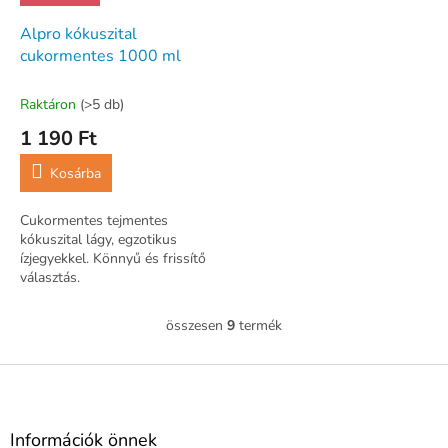
Alpro kókuszital
cukormentes 1000 ml
Raktáron
(>5 db)
1 190 Ft
Kosárba
Cukormentes tejmentes
kókuszital lágy, egzotikus
ízjegyekkel. Könnyű és frissítő
választás.
összesen
9
termék
L
i
s
L
t
á
a
b
i
l
Információk önnek
r