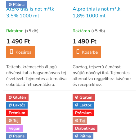
Ø Pálma
Alpro this is not m*lk
Alpro this is not m*lk
3,5% 1000 ml
1,8% 1000 ml
Raktáron
(>5 db)
Raktáron
(>5 db)
1 490 Ft
1 490 Ft
Kosárba
Kosárba
Teltebb, krémesebb állagú
Gazdag, tejszerű élményt
növényi ital a hagyományos tej
nyújtó növényi ital. Tejmentes
érzetével. Tejmentes alternatíva
alternatíva reggelihez, kávéhoz
sokoldalú felhasználásra.
és receptekhez.
Ø Glutén
Ø Glutén
Ø Laktóz
Ø Laktóz
Prémium
Prémium
Ø Tej
Ø Tej
Vegán
Diabetikus
Ø Pálma
Ø Pálma