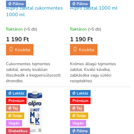
k
Ø Pálma
Ø Pálma
l
Alpro zabital cukormentes
Alpro zabital 1000 ml
i
1000 ml
s
t
Raktáron
(>5 db)
Raktáron
(>5 db)
á
1 190 Ft
1 190 Ft
j
a
Kosárba
Kosárba
Cukormentes tejmentes
Krémes állagú tejmentes
zabital, amely kiválóan
zabital. Kiváló kávéba,
illeszkedik a kiegyensúlyozott
zabkásába vagy sütési
étrendbe.
receptekhez.
Ø Laktóz
Ø Laktóz
Prémium
Prémium
Ø Tej
Ø Tej
Ø Szója
Ø Szója
Vegán
Vegán
Diabetikus
Ø Pálma