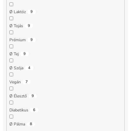
Ø Laktóz
9
Ø Tojás
9
Prémium
9
Ø Tej
9
Ø Szója
4
Vegán
7
Ø Élesztő
9
Diabetikus
6
Ø Pálma
8