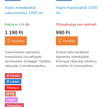
Alpro mandulaital
Alpro mandulaital 1000
cukormentes 1000 ml
ml
Raktáron
(>5 db)
Pillanatnyilag nem elérhető
1 190 Ft
990 Ft
Kosárba
Kosárba
Cukormentes tejmentes
Enyhén diós karakterű
mandulaital visszafogott,
tejmentes mandulaital.
természetes ízvilággal. Tudatos
Könnyed választás kávéhoz,
választás a mindennapokra.
müzlihez és turmixokhoz.
Ø Glutén
Ø Laktóz
Prémium
Ø Tej
Vegán
Diabetikus