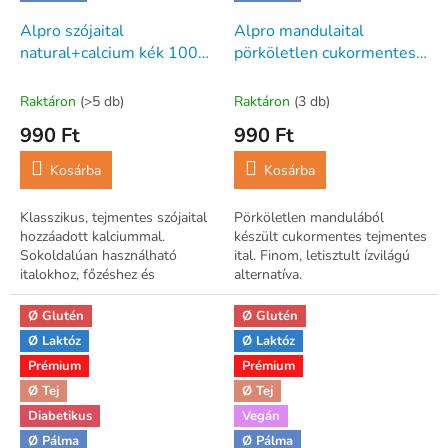
Alpro szójaital
Alpro mandulaital
natural+calcium kék 1000
pörköletlen cukormentes
ml
1000 ml
Raktáron
(>5 db)
Raktáron
(3 db)
990 Ft
990 Ft
Kosárba
Kosárba
Klasszikus, tejmentes szójaital
Pörköletlen mandulából
hozzáadott kalciummal.
készült cukormentes tejmentes
Sokoldalúan használható
ital. Finom, letisztult ízvilágú
italokhoz, főzéshez és
alternatíva.
sütéshez.
Ø Glutén
Ø Glutén
Ø Laktóz
Ø Laktóz
Prémium
Prémium
Ø Tej
Ø Tej
Diabetikus
Vegán
Ø Pálma
Ø Pálma