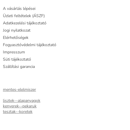
é
á
A vásárlás lépései
c
n
y
Üzleti feltételek (ÁSZF)
í
Adatkezelési tájékoztató
t
Jogi nyilatkozat
á
Elérhetőségek
s
e
Fogyasztóvédelmi tájékoztató
l
Impresszum
e
Süti tájékoztató
m
e
Szállítási garancia
i
mentes-elelmiszer
lisztek--alapanyagok
kenyerek--pekaruk
tesztak--koretek