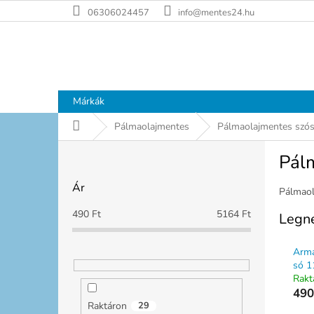
Ugrás
06306024457
info@mentes24.hu
a
fő
tartalomhoz
Márkák
Kezdőlap
Pálmaolajmentes
Pálmaolajmentes szó
O
Pál
l
d
Ár
a
Pálmaol
l
490
Ft
5164
Ft
Legn
s
ó
Armá
p
só 1
a
Rakt
n
490
e
Raktáron
29