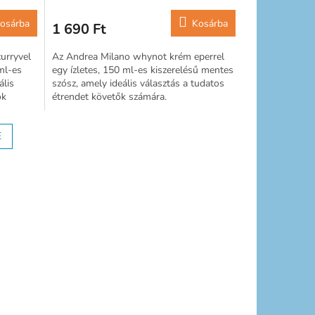
osárba
Kosárba
1 690 Ft
urryvel
Az Andrea Milano whynot krém eperrel
ml-es
egy ízletes, 150 ml-es kiszerelésű mentes
ális
szósz, amely ideális választás a tudatos
ők
étrendet követők számára.
E