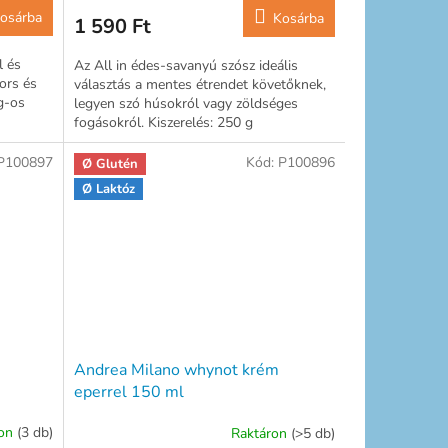
osárba
Kosárba
1 590 Ft
l és
Az All in édes-savanyú szósz ideális
ors és
választás a mentes étrendet követőknek,
g-os
legyen szó húsokról vagy zöldséges
fogásokról. Kiszerelés: 250 g
P100897
Kód:
P100896
Ø Glutén
Ø Laktóz
Andrea Milano whynot krém
eperrel 150 ml
ron
(3 db)
Raktáron
(>5 db)