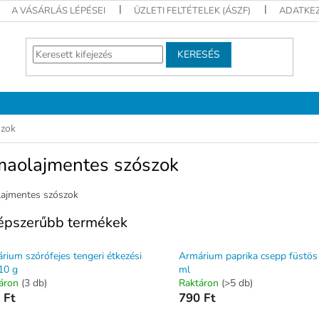
A VÁSÁRLÁS LÉPÉSEI
ÜZLETI FELTÉTELEK (ÁSZF)
ADATKEZ
KERESÉS
szok
maolajmentes szószok
ajmentes szószok
épszerűbb termékek
rium szórófejes tengeri étkezési
Armárium paprika csepp füstös
10 g
ml
áron
(3 db)
Raktáron
(>5 db)
 Ft
790 Ft