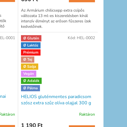
Az Armárium chilicsepp extra csípős
s
változata 13 ml-es kiszerelésben kínál
etők
intenzív élményt az erősen fűszeres ízek
ítő
kedvelőinek.
EL-0001
Kód:
HEL-0002
Ø Glutén
Ø Laktóz
Prémium
Ø Tej
Ø Szója
Vegán
Ø Adalék
Ø Pálma
nai
HELIOS gluténmentes paradicsom
szósz extra szűz olíva olajjal 300 g
Raktáron
Raktáron
1 190 Ft