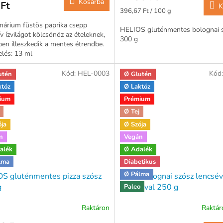
Kosárba
Ft
K
Egységár:
396,67 Ft / 100 g
márium füstös paprika csepp
HELIOS gluténmentes bolognai 
ív ízvilágot kölcsönöz az ételeknek,
300 g
en illeszkedik a mentes étrendbe.
elés: 13 ml
Kód:
HEL-0003
Kód
utén
Ø Glutén
któz
Ø Laktóz
ium
Prémium
Ø Tej
ója
Ø Szója
n
Vegán
alék
Ø Adalék
lma
Diabetikus
Ø Pálma
S gluténmentes pizza szósz
All in bolognai szósz lencsév
g
gombával 250 g
Paleo
Raktáron
Raktá