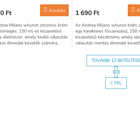
Kosárba
K
0 Ft
1 690 Ft
drea Milano whynot citromos krém
Az Andrea Milano whynot krém c
lönleges, 150 ml-es kiszerelésű
egy karakteres fűszerezésű, 150 
 élelmiszer, amely kiváló választás
kiszerelésű készítmény, amely ide
tos étrendet követők számára.
választás mentes étrendet követ
számára.
TOVÁBBI 12 BETÖLTÉS
L
1
3
a
L
p
i
FEL
o
s
z
t
á
a
s
i
r
á
n
y
í
t