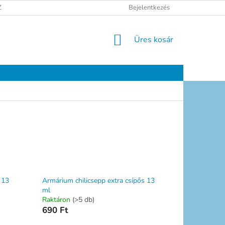
ELÉSI TÁJÉKOZTATÓ
JOGI NYILATKOZAT
Bejelentkezés
ELÉRHETŐSÉGEK
KOSÁR
Üres kosár
 13
Armárium chilicsepp extra csípős 13
ml
Raktáron
(>5 db)
690 Ft