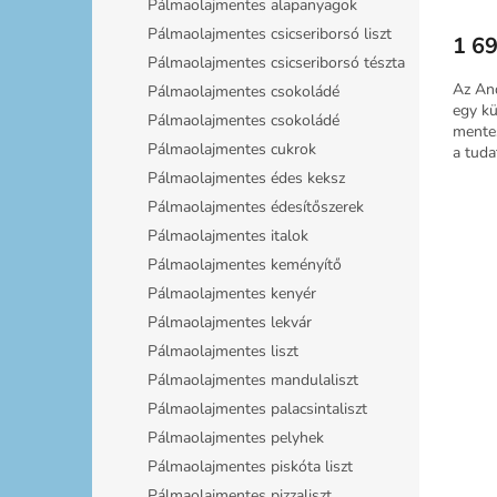
Pálmaolajmentes alapanyagok
Pálmaolajmentes csicseriborsó liszt
1 69
Pálmaolajmentes csicseriborsó tészta
Az An
Pálmaolajmentes csokoládé
egy kü
Pálmaolajmentes csokoládé
mentes
Pálmaolajmentes cukrok
a tuda
Pálmaolajmentes édes keksz
Pálmaolajmentes édesítőszerek
Pálmaolajmentes italok
Pálmaolajmentes keményítő
Pálmaolajmentes kenyér
Pálmaolajmentes lekvár
Pálmaolajmentes liszt
Pálmaolajmentes mandulaliszt
Pálmaolajmentes palacsintaliszt
Pálmaolajmentes pelyhek
Pálmaolajmentes piskóta liszt
Pálmaolajmentes pizzaliszt