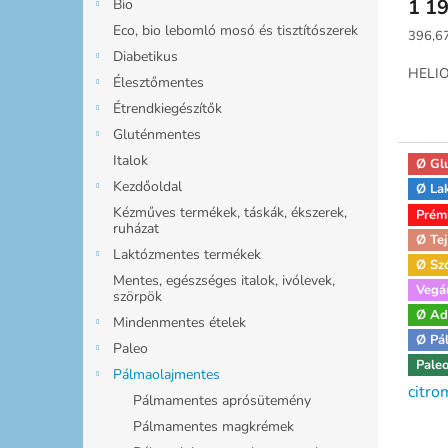
1 19
Bio
Eco, bio lebomló mosó és tisztítószerek
Egység
396,67
Diabetikus
HELIO
Élesztőmentes
Étrendkiegészítők
Gluténmentes
Italok
Ø Gl
Kezdőoldal
Ø La
Kézműves termékek, táskák, ékszerek,
Prém
ruházat
Ø Tej
Laktózmentes termékek
Ø Sz
Mentes, egészséges italok, ivólevek,
Vegá
szörpök
Ø Ad
Mindenmentes ételek
Ø Pá
Paleo
Pale
Andr
Pálmaolajmentes
citr
Pálmamentes aprósütemény
Pálmamentes magkrémek