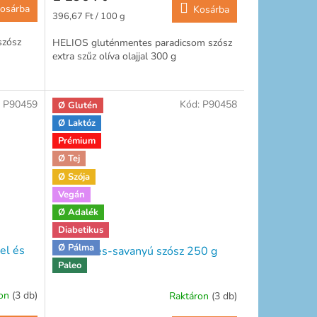
osárba
Kosárba
Egységár:
396,67 Ft / 100 g
szósz
HELIOS gluténmentes paradicsom szósz
extra szűz olíva olajjal 300 g
:
P90459
Kód:
P90458
Ø Glutén
Ø Laktóz
Prémium
Ø Tej
Ø Szója
Vegán
Ø Adalék
Diabetikus
Ø Pálma
el és
All in édes-savanyú szósz 250 g
Paleo
ron
(3 db)
Raktáron
(3 db)