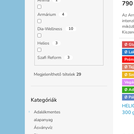
Anima
1
790 
Armárium
4
Az Ar
intenz
miközb
Dia-Wellness
10
Kiszer
Helios
3
Ø Gl
Ø La
Szafi Reform
3
Prém
Ø Tej
Megjeleníthető tételek
29
Ø Sz
Vegá
Ø Ad
Kategóriák
Ø Pá
Kategóriák
átugrása
HELIO
Adalékmentes
300 
alapanyag
Ásványvíz