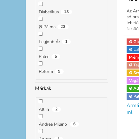
Az Arm
Diabetikus
13
só pra
lehető
Ø Pálma
23
ízesíté
Legjobb Ár
1
Ø Gl
Ø La
Paleo
5
Prém
Ø Tej
Reform
9
Ø Sz
Vegá
Márkák
Ø Ad
Ø Pá
Armár
All in
2
ml
Andrea Milano
6