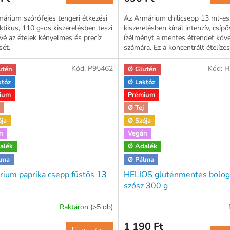
árium szórófejes tengeri étkezési
Az Armárium chilicsepp 13 ml-es
ktikus, 110 g-os kiszerelésben teszi
kiszerelésben kínál intenzív, csípő
vé az ételek kényelmes és precíz
ízélményt a mentes étrendet köv
sét.
számára. Ez a koncentrált ételízes
ideális választás azoknak, akik...
Kód:
P95462
Kód:
H
utén
Ø Glutén
któz
Ø Laktóz
ium
Prémium
Ø Tej
ója
Ø Szója
n
Vegán
alék
Ø Adalék
lma
Ø Pálma
ium paprika csepp füstös 13
HELIOS gluténmentes bolog
szósz 300 g
Raktáron
(>5 db)
1 190 Ft