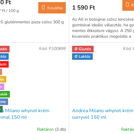
0 Ft
K
1 590 Ft
Kosárba
ár:
 Ft / 100 g
Az All in bolognai szósz lencséve
S gluténmentes pizza szósz 300 g
gombával ideális választás, ha gy
mentes étkezésre vágysz. A 250 
kiszerelés praktikus megoldás a
mindennapi főzéshez.
Kód:
P100899
Kód:
utén
Ø Glutén
któz
Ø Laktóz
ium
ója
n
alék
lma
o
ea Milano whynot krém
Andrea Milano whynot krém
ommal 150 ml
curryvel 150 ml
Raktáron
(3 db)
Raktá