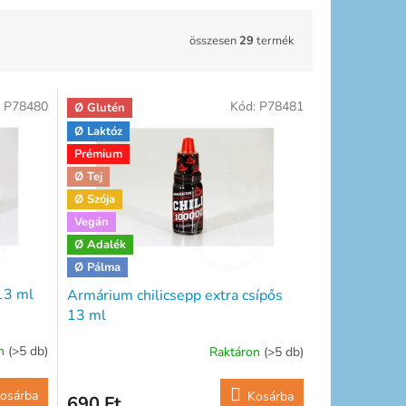
összesen
29
termék
:
P78480
Kód:
P78481
Ø Glutén
Ø Laktóz
Prémium
Ø Tej
Ø Szója
Vegán
Ø Adalék
Ø Pálma
13 ml
Armárium chilicsepp extra csípős
13 ml
on
(>5 db)
Raktáron
(>5 db)
osárba
Kosárba
690 Ft