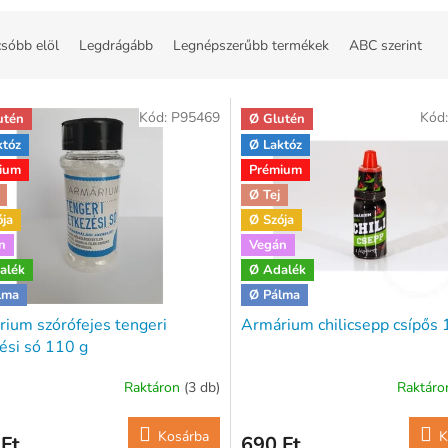
sóbb elöl
Legdrágább
Legnépszerűbb termékek
ABC szerint
Kód:
P95469
Kód
utén
Ø Glutén
któz
Ø Laktóz
ium
Prémium
Ø Tej
ója
Ø Szója
n
Vegán
alék
Ø Adalék
lma
Ø Pálma
ium szórófejes tengeri
Armárium chilicsepp csípős 
ési só 110 g
Raktáron
(3 db)
Raktár
Kosárba
K
Ft
690 Ft