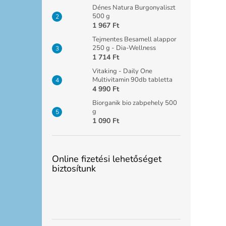
Dénes Natura Burgonyaliszt
500 g
1 967 Ft
Tejmentes Besamell alappor
250 g - Dia-Wellness
1 714 Ft
Vitaking - Daily One
Multivitamin 90db tabletta
4 990 Ft
Biorganik bio zabpehely 500
g
1 090 Ft
Online fizetési lehetőséget
biztosítunk