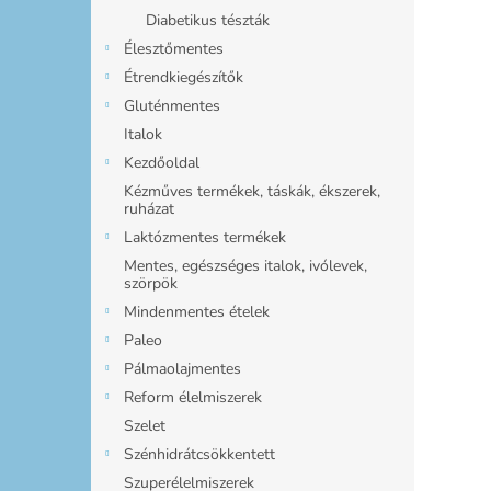
Diabetikus tészták
Élesztőmentes
Étrendkiegészítők
Gluténmentes
Italok
Kezdőoldal
Kézműves termékek, táskák, ékszerek,
ruházat
Laktózmentes termékek
Mentes, egészséges italok, ivólevek,
szörpök
Mindenmentes ételek
Paleo
Pálmaolajmentes
Reform élelmiszerek
Szelet
Szénhidrátcsökkentett
Szuperélelmiszerek