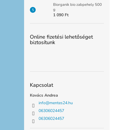
Biorganik bio zabpehely 500
g
1 090 Ft
Online fizetési lehetőséget
biztosítunk
Kapcsolat
Kovács Andrea
info
@
mentes24.hu
06306024457
06306024457