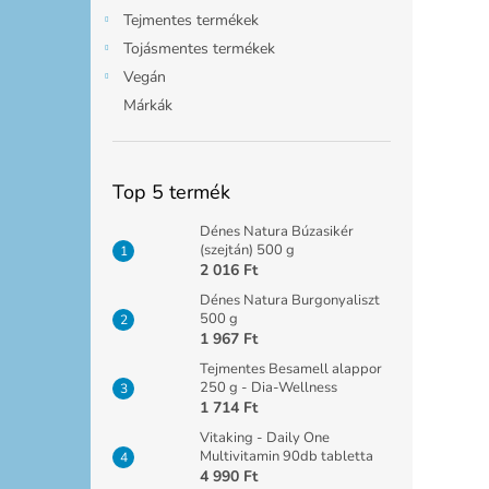
Tejmentes termékek
Tojásmentes termékek
Vegán
Márkák
Top 5 termék
Dénes Natura Búzasikér
(szejtán) 500 g
2 016 Ft
Dénes Natura Burgonyaliszt
500 g
1 967 Ft
Tejmentes Besamell alappor
250 g - Dia-Wellness
1 714 Ft
Vitaking - Daily One
Multivitamin 90db tabletta
4 990 Ft