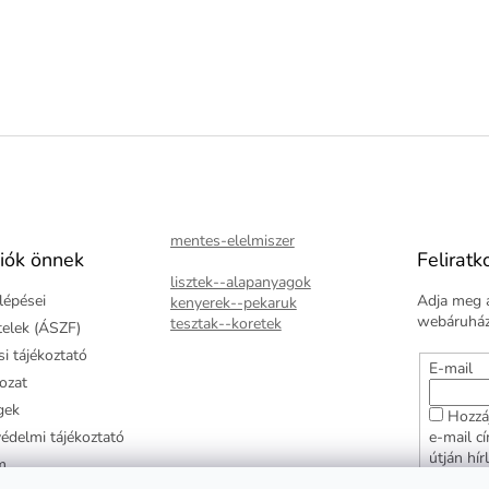
mentes-elelmiszer
iók önnek
Feliratk
lisztek--alapanyagok
lépései
Adja meg a
kenyerek--pekaruk
webáruházu
tesztak--koretek
ételek (ÁSZF)
i tájékoztató
E-mail
kozat
gek
Hozzá
édelmi tájékoztató
e-mail c
útján hír
m
adatkezel