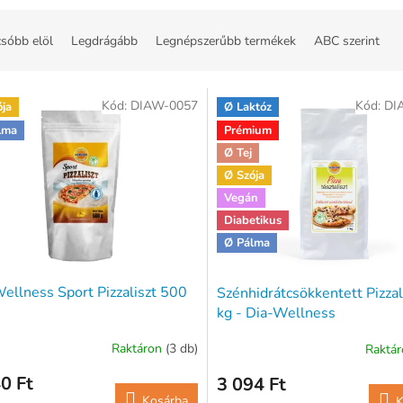
sóbb elöl
Legdrágább
Legnépszerűbb termékek
ABC szerint
Kód:
DIAW-0057
Kód:
DI
ója
Ø Laktóz
lma
Prémium
Ø Tej
Ø Szója
Vegán
Diabetikus
Ø Pálma
ellness Sport Pizzaliszt 500
Szénhidrátcsökkentett Pizzal
kg - Dia-Wellness
Raktáron
(3 db)
Raktá
0 Ft
3 094 Ft
Kosárba
K