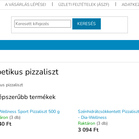
A VÁSÁRLÁS LÉPÉSEI
ÜZLETI FELTÉTELEK (ÁSZF)
ADATKEZ
KERESÉS
etikus pizzaliszt
us pizzaliszt
épszerűbb termékek
Wellness Sport Pizzaliszt 500 g
Szénhidrátcsökkentett Pizzalisz
áron
(3 db)
- Dia-Wellness
40 Ft
Raktáron
(3 db)
3 094 Ft