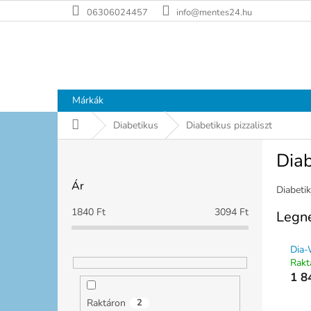
Ugrás
06306024457
info@mentes24.hu
a
fő
tartalomhoz
Márkák
Kezdőlap
Diabetikus
Diabetikus pizzaliszt
O
Diab
l
d
Ár
a
Diabetik
l
1840
Ft
3094
Ft
Legn
s
ó
Dia-
p
Rakt
a
1 8
n
e
Raktáron
2