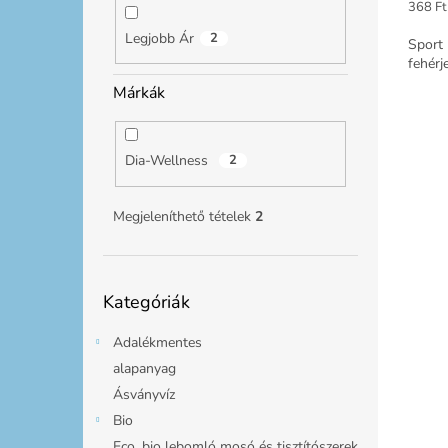
Egység
368 Ft
Legjobb Ár
2
Sport 
fehérj
Márkák
Dia-Wellness
2
Megjeleníthető tételek
2
Kategóriák
Kategóriák
átugrása
Adalékmentes
alapanyag
Ásványvíz
Bio
Eco, bio lebomló mosó és tisztítószerek