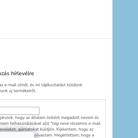
ozás hírlevélre
z e-mail címét, és mi tájékoztatást küldünk
nk új termékeiről.
járulok, hogy az általam önként megadott nevem és
ímem felhasználásával a(z)
*cég neve
részemre e-mail
leveleket, ajánlatokat küldjön. Kijelentem, hogy az
ési tájékoztatót
elolvastam. Megértettem, hogy a