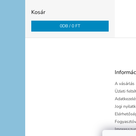
Kosár
0
DB /
0 FT
L
á
b
l
é
Informác
c
A vásárlás 
Üzleti felt
Adatkezelés
Jogi nyilat
Elérhetősé
Fogyasztóv
Impresszu