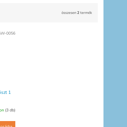
összesen
2
termék
AW-0056
iszt 1
ron
(3 db)
osárba