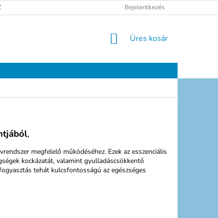
ELÉSI TÁJÉKOZTATÓ
JOGI NYILATKOZAT
Bejelentkezés
ELÉRHETŐSÉGEK
KOSÁR
Üres kosár
ntjából
,
rendszer megfelelő működéséhez. Ezek az esszenciális
tegségek kockázatát, valamint gyulladáscsökkentő
jfogyasztás tehát kulcsfontosságú az egészséges