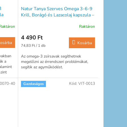
3
Natur Tanya Szerves Omega 3-6-9
la
Krill, Borágó és Lazacolaj kapszula –
60db
Raktáron
Raktáron
4 490 Ft
osárba
Kosárba
Egységár:
74,83 Ft / 1 db
vakban
Az omega-3 zsírsavak segíthetnek
ák a
megelőzni az érrendszeri problémákat,
alamint
segítik az agyműködést.
zint
0070-40
Kód:
VIT-0013
Gazdaságos