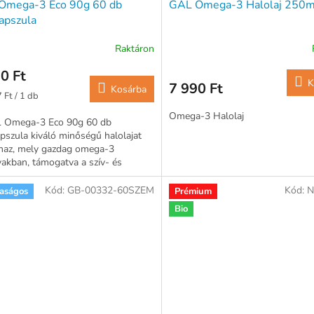
Omega-3 Eco 90g 60 db
GAL Omega-3 Halolaj 250m
apszula
Raktáron
0 Ft
K
7 990 Ft
Kosárba
ár:
 Ft / 1 db
Omega-3 Halolaj
 Omega-3 Eco 90g 60 db
pszula kiváló minőségű halolajat
lmaz, mely gazdag omega-3
vakban, támogatva a szív- és
szer egészségét. Az eco-friendly...
Kód:
GB-00332-60SZEM
Kód:
N
aságos
Prémium
Bio