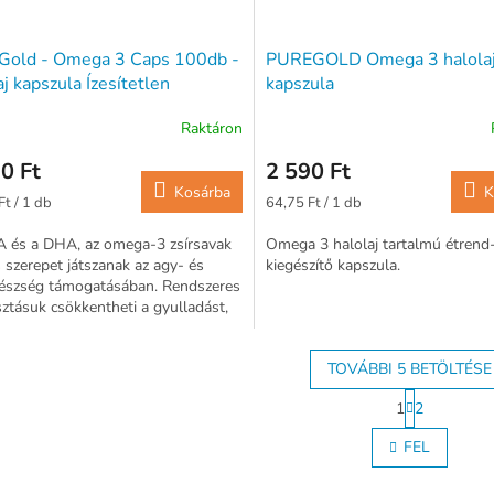
 Gold - Omega 3 Caps 100db -
PUREGOLD Omega 3 halola
aj kapszula Ízesítetlen
kapszula
Raktáron
0 Ft
2 590 Ft
Kosárba
K
ár:
Egységár:
Ft / 1 db
64,75 Ft / 1 db
A és a DHA, az omega-3 zsírsavak
Omega 3 halolaj tartalmú étrend
 szerepet játszanak az agy- és
kiegészítő kapszula.
gészség támogatásában. Rendszeres
ztásuk csökkentheti a gyulladást,
tja a kognitív...
TOVÁBBI 5 BETÖLTÉSE
L
1
2
a
L
p
i
FEL
o
s
z
t
á