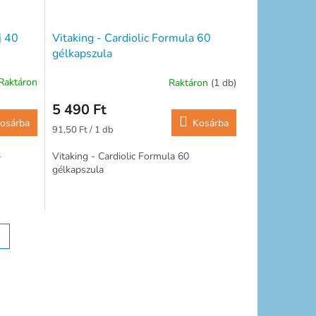
j 40
Vitaking - Cardiolic Formula 60
gélkapszula
Raktáron
Raktáron
(1 db)
5 490 Ft
osárba
Kosárba
Egységár:
91,50 Ft / 1 db
-
Vitaking - Cardiolic Formula 60
gélkapszula