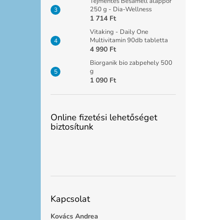
Tejmentes Besamell alappor
250 g - Dia-Wellness
1 714 Ft
Vitaking - Daily One
Multivitamin 90db tabletta
4 990 Ft
Biorganik bio zabpehely 500
g
1 090 Ft
Online fizetési lehetőséget
biztosítunk
Kapcsolat
Kovács Andrea