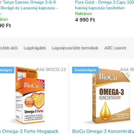
r Tanya Szerves Omega 3-6-9
Pure Gold - Omega 3 Caps 100
l, Borágó és Lazacolaj kapszula –
halolaj kapszula Ízesítetlen
b
Raktáron
áron
4 990 Ft
90 Ft
sóbb elöl
Legdrágább
Legnépszerűbb termékek
ABC szerint
Kód:
BIOCO-12
Kód:
B
aságos
Gazdaságos
o Omega-3 Forte Megapack
BioCo Omega-3 Koncentrát