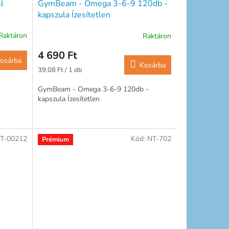
l
GymBeam - Omega 3-6-9 120db -
kapszula Ízesítetlen
Raktáron
Raktáron
4 690 Ft
osárba
Kosárba
Egységár:
39,08 Ft / 1 db
GymBeam - Omega 3-6-9 120db -
kapszula Ízesítetlen
T-00212
Kód:
NT-702
Prémium