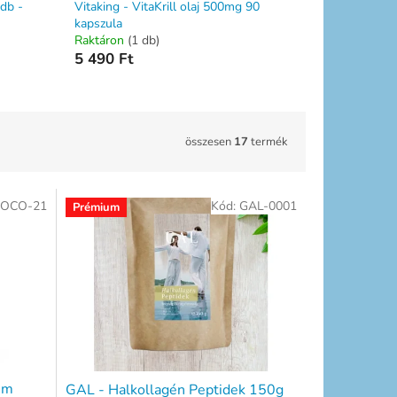
db -
Vitaking - VitaKrill olaj 500mg 90
kapszula
Raktáron
(1 db)
5 490 Ft
összesen
17
termék
IOCO-21
Kód:
GAL-0001
Prémium
um
GAL - Halkollagén Peptidek 150g