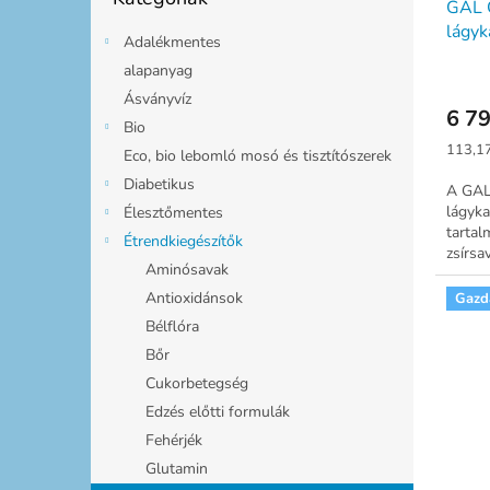
GAL 
lágyk
Adalékmentes
alapanyag
Ásványvíz
6 79
Bio
Egység
113,17
Eco, bio lebomló mosó és tisztítószerek
Diabetikus
A GAL
lágyka
Élesztőmentes
tarta
Étrendkiegészítők
zsírsa
Aminósavak
érrend
Antioxidánsok
Gazd
Bélflóra
Bőr
Cukorbetegség
Edzés előtti formulák
Fehérjék
Glutamin