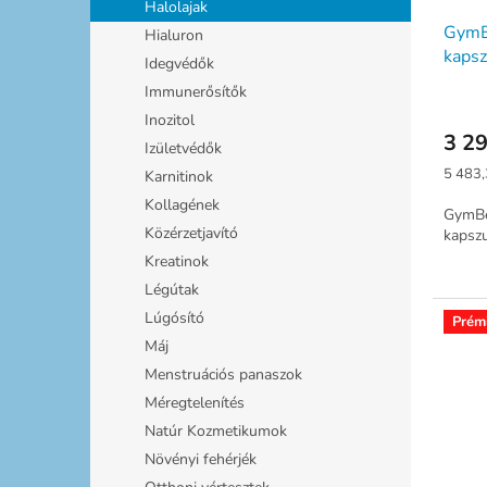
Halolajak
GymB
Hialuron
kapsz
Idegvédők
Immunerősítők
Inozitol
3 29
Izületvédők
Egység
5 483,
Karnitinok
Kollagének
GymBe
Közérzetjavító
kapszu
Kreatinok
Légútak
Lúgósító
Prém
Máj
Menstruációs panaszok
Méregtelenítés
Natúr Kozmetikumok
Növényi fehérjék