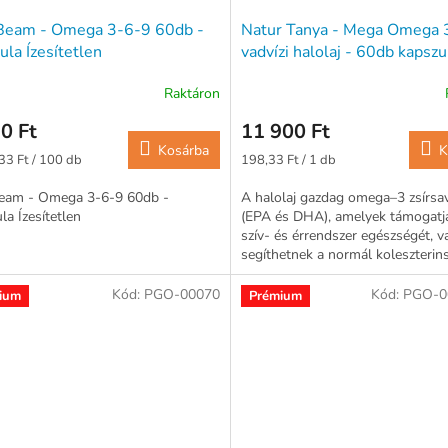
eam - Omega 3-6-9 60db -
Natur Tanya - Mega Omega 
ula Ízesítetlen
vadvízi halolaj - 60db kapszu
Raktáron
0 Ft
11 900 Ft
Kosárba
K
ár:
Egységár:
33 Ft / 100 db
198,33 Ft / 1 db
am - Omega 3-6-9 60db -
A halolaj gazdag omega–3 zsírsa
la Ízesítetlen
(EPA és DHA), amelyek támogatj
szív- és érrendszer egészségét, v
segíthetnek a normál koleszterins
fenntartásában. Emellett...
Kód:
PGO-00070
Kód:
PGO-0
ium
Prémium