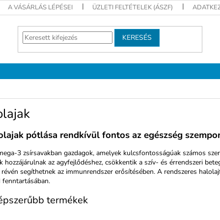
A VÁSÁRLÁS LÉPÉSEI
ÜZLETI FELTÉTELEK (ÁSZF)
ADATKEZ
KERESÉS
lajak
olajak pótlása rendkívül fontos az egészség szempo
mega-3 zsírsavakban gazdagok, amelyek kulcsfontosságúak számos szerv
ak hozzájárulnak az agyfejlődéshez, csökkentik a szív- és érrendszeri be
 révén segíthetnek az immunrendszer erősítésében. A rendszeres halola
 fenntartásában.
épszerűbb termékek