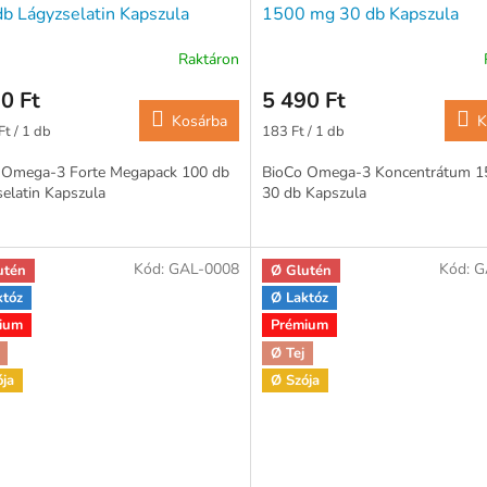
b Lágyzselatin Kapszula
1500 mg 30 db Kapszula
Raktáron
0 Ft
5 490 Ft
Kosárba
K
ár:
Egységár:
Ft / 1 db
183 Ft / 1 db
 Omega-3 Forte Megapack 100 db
BioCo Omega-3 Koncentrátum 
elatin Kapszula
30 db Kapszula
Kód:
GAL-0008
Kód:
G
utén
Ø Glutén
któz
Ø Laktóz
ium
Prémium
Ø Tej
ója
Ø Szója