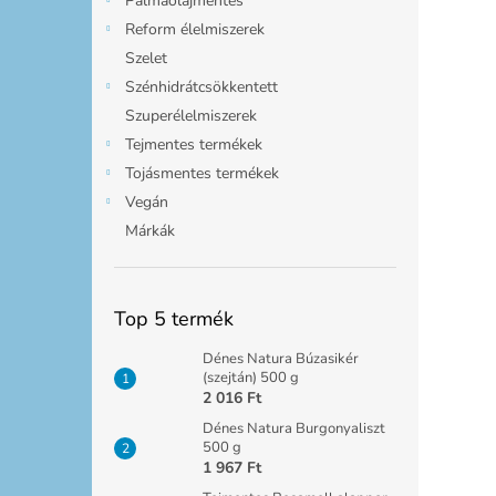
Pálmaolajmentes
Reform élelmiszerek
Szelet
Szénhidrátcsökkentett
Szuperélelmiszerek
Tejmentes termékek
Tojásmentes termékek
Vegán
Márkák
Top 5 termék
Dénes Natura Búzasikér
(szejtán) 500 g
2 016 Ft
Dénes Natura Burgonyaliszt
500 g
1 967 Ft