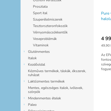
Otthoni vértesztek
Prosztata
Pure
Sport ital
halol
Szuperélelmiszerek
Tesztorszteronfokozók
Vérnyomáscsökkentők
4 99
Veseproblémák
Vitaminok
Egység
49,90 
Gluténmentes
Az EP
Italok
fontos
szíve
Kezdőoldal
fogyas
Kézműves termékek, táskák, ékszerek,
javítha
ruházat
Laktózmentes termékek
Mentes, egészséges italok, ivólevek,
szörpök
Mindenmentes ételek
Paleo