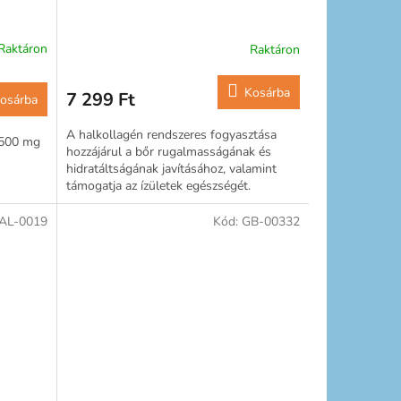
Raktáron
Raktáron
Kosárba
7 299 Ft
osárba
A halkollagén rendszeres fogyasztása
1500 mg
hozzájárul a bőr rugalmasságának és
hidratáltságának javításához, valamint
támogatja az ízületek egészségét.
Ezenkívül a halkollagénnek...
AL-0019
Kód:
GB-00332