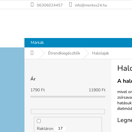
Ugrás
06306024457
info@mentes24.hu
a
fő
tartalomhoz
Márkák
Kezdőlap
Étrendkiegészítők
Halolajak
O
Halo
l
d
Ár
A hal
a
l
1790
Ft
11900
Ft
mivel o
s
zsírsav
ó
hatásuk
p
életmód
a
Legn
n
e
Raktáron
17