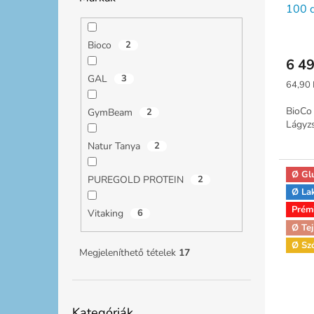
100 d
t
s
á
e
j
Bioco
2
a
6 49
GAL
3
Egység
64,90 
BioCo
GymBeam
2
Lágyzs
Natur Tanya
2
Ø Gl
PUREGOLD PROTEIN
2
Ø La
Prém
Vitaking
6
Ø Tej
Ø Sz
Megjeleníthető tételek
17
Kategóriák
Kategóriák
átugrása