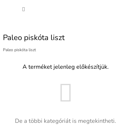
Ugrás
KOSÁ
a
fő
tartalomhoz
Paleo piskóta liszt
Paleo piskóta liszt
A terméket jelenleg előkészítjük.
De a többi kategóriát is megtekintheti.