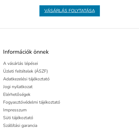
VÁSÁRLÁS FOLYTATÁSA
L
á
b
l
Információk önnek
é
A vásárlás lépései
c
Üzleti feltételek (ÁSZF)
Adatkezelési tájékoztató
Jogi nyilatkozat
Elérhetőségek
Fogyasztóvédelmi tájékoztató
Impresszum
Süti tájékoztató
Szállítási garancia