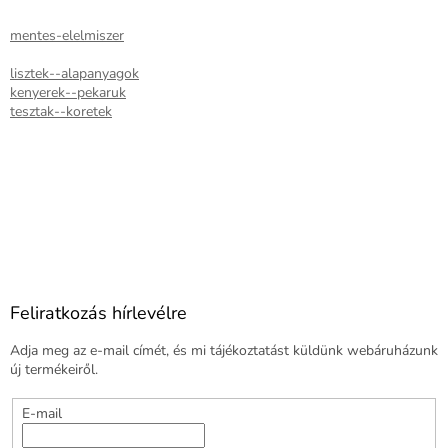
mentes-elelmiszer
lisztek--alapanyagok
kenyerek--pekaruk
tesztak--koretek
Feliratkozás hírlevélre
Adja meg az e-mail címét, és mi tájékoztatást küldünk webáruházunk
új termékeiről.
E-mail