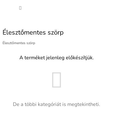
Ugrás
KOSÁ
a
fő
tartalomhoz
Élesztőmentes szörp
Élesztőmentes szörp
A terméket jelenleg előkészítjük.
De a többi kategóriát is megtekintheti.