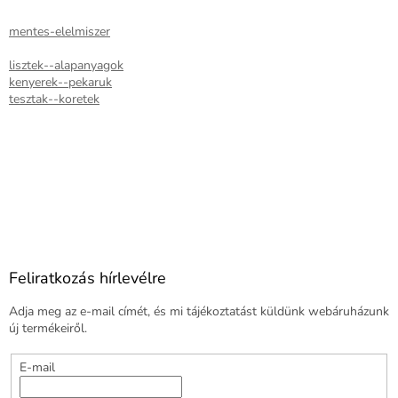
mentes-elelmiszer
lisztek--alapanyagok
kenyerek--pekaruk
tesztak--koretek
Feliratkozás hírlevélre
Adja meg az e-mail címét, és mi tájékoztatást küldünk webáruházunk
új termékeiről.
E-mail