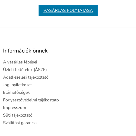
VÁSÁRLÁS FOLYTATÁSA
L
á
b
l
Információk önnek
é
A vásárlás lépései
c
Üzleti feltételek (ÁSZF)
Adatkezelési tájékoztató
Jogi nyilatkozat
Elérhetőségek
Fogyasztóvédelmi tájékoztató
Impresszum
Süti tájékoztató
Szállítási garancia