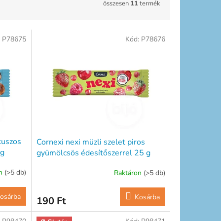
összesen
11
termék
:
P78675
Kód:
P78676
kuszos
Cornexi nexi müzli szelet piros
 g
gyümölcsös édesítőszerrel 25 g
on
(>5 db)
Raktáron
(>5 db)
osárba
Kosárba
190 Ft