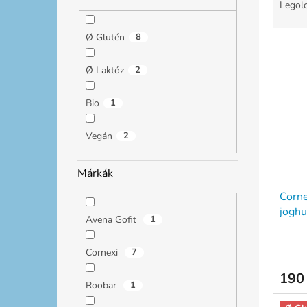
l
e
Legolc
r
m
Ø Glutén
8
T
é
e
k
Ø Laktóz
2
r
e
m
k
Bio
1
é
r
k
e
e
Vegán
2
n
k
d
l
e
Márkák
i
z
Corne
s
é
joghu
t
s
Avena Gofit
1
á
e
j
Cornexi
7
a
190 
Roobar
1