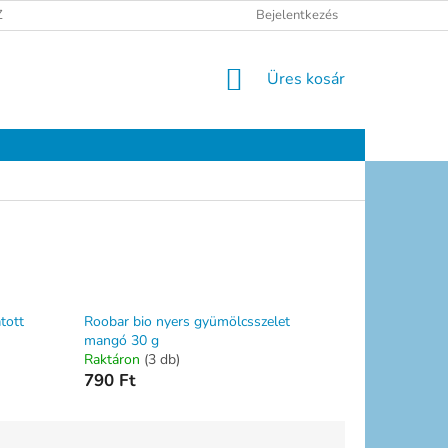
ELÉSI TÁJÉKOZTATÓ
JOGI NYILATKOZAT
Bejelentkezés
ELÉRHETŐSÉGEK
KOSÁR
Üres kosár
tott
Roobar bio nyers gyümölcsszelet
mangó 30 g
Raktáron
(3 db)
790 Ft