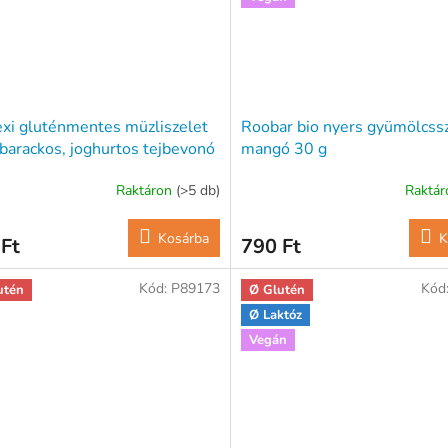
xi gluténmentes müzliszelet
Roobar bio nyers gyümölcss
barackos, joghurtos tejbevonó
mangó 30 g
al 25 g
Raktáron
(>5 db)
Raktá
Kosárba
K
Ft
790 Ft
Kód:
P89173
Kód
utén
Ø Glutén
Ø Laktóz
Vegán