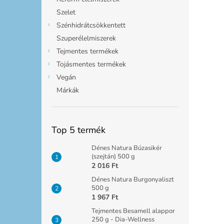
Szelet
Szénhidrátcsökkentett
Szuperélelmiszerek
Tejmentes termékek
Tojásmentes termékek
Vegán
Márkák
Top 5 termék
Dénes Natura Búzasikér
(szejtán) 500 g
2 016 Ft
Dénes Natura Burgonyaliszt
500 g
1 967 Ft
Tejmentes Besamell alappor
250 g - Dia-Wellness