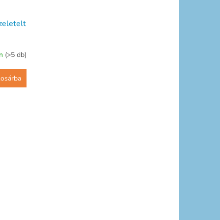
eletelt
on
(>5 db)
osárba