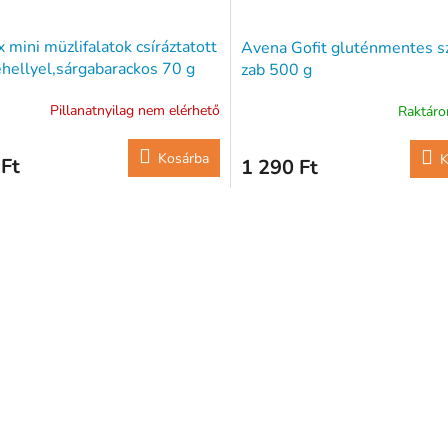
 mini müzlifalatok csíráztatott
Avena Gofit gluténmentes sz
hellyel,sárgabarackos 70 g
zab 500 g
Pillanatnyilag nem elérhető
Raktár
Kosárba
K
Ft
1 290 Ft
L
i
s
t
a
i
r
á
n
y
í
t
á