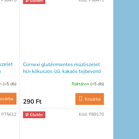
:
P98470
Kód:
P98471
Ø Glutén
szelet
Cornexi gluténmentes müzliszelet
g
hcn kókuszos ízű, kakaós tejbevonó
talppal 25 g
on
(>5 db)
Raktáron
(>5 db)
osárba
Kosárba
290 Ft
:
P75612
Kód:
P89170
Ø Glutén