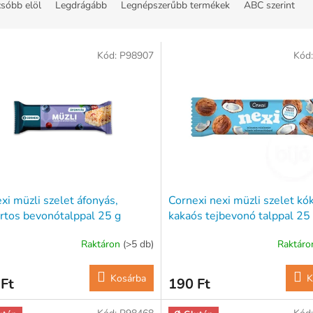
sóbb elöl
Legdrágább
Legnépszerűbb termékek
ABC szerint
Kód:
P98907
Kód
xi müzli szelet áfonyás,
Cornexi nexi müzli szelet kó
rtos bevonótalppal 25 g
kakaós tejbevonó talppal 25
Raktáron
(>5 db)
Raktár
Kosárba
K
Ft
190 Ft