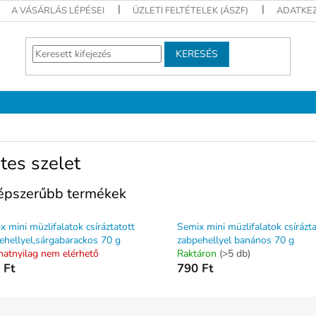
A VÁSÁRLÁS LÉPÉSEI
ÜZLETI FELTÉTELEK (ÁSZF)
ADATKEZ
KERESÉS
tes szelet
épszerűbb termékek
x mini müzlifalatok csíráztatott
Semix mini müzlifalatok csírázta
ehellyel,sárgabarackos 70 g
zabpehellyel banános 70 g
anatnyilag nem elérhető
Raktáron
(>5 db)
 Ft
790 Ft