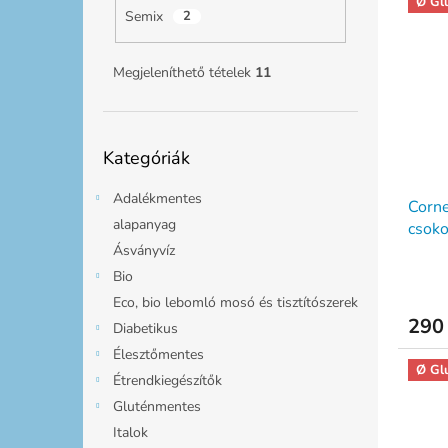
Ø Gl
Semix
2
Megjeleníthető tételek
11
Kategóriák
Kategóriák
átugrása
Adalékmentes
Corne
alapanyag
csoko
tejbe
Ásványvíz
Bio
Eco, bio lebomló mosó és tisztítószerek
290 
Diabetikus
Élesztőmentes
Ø Gl
Étrendkiegészítők
Gluténmentes
Italok