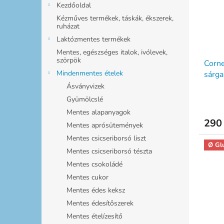
Kezdőoldal
Kézműves termékek, táskák, ékszerek,
ruházat
Laktózmentes termékek
Mentes, egészséges italok, ivólevek,
szörpök
Corne
Mindenmentes ételek
sárga
talpp
Ásványvizek
Gyümölcslé
Mentes alapanyagok
290 
Mentes aprósütemények
Mentes csicseriborsó liszt
Ø Gl
Mentes csicseriborsó tészta
Mentes csokoládé
Mentes cukor
Mentes édes keksz
Mentes édesítőszerek
Mentes ételízesítő