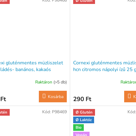
Kód:
P98468
Kód
utén
Ø Glutén
xi gluténmentes müzliszelet
Cornexi gluténmentes müzli
ládés- banános, kakaós
hcn citromos nápolyi ízű 25 
vonó talppal 25 g
Raktáron
(>5 db)
Raktár
Kosárba
K
Ft
290 Ft
Kód:
P98469
Kód
utén
Ø Glutén
Ø Laktóz
Bio
Vegán