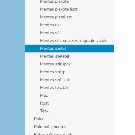
Mentes piskóta
Mentes piskóta liszt
Mentes pizzaliszt
Mentes rizs
Mentes só
Mentes sós snackek, rágcsálnivalók
Mentes szelet
Mentes szeletek
Mentes szirupok
Mentes szörp
Mentes szószok
Mentes tészták
Méz
Rost
Teák
Paleo
Pálmaolajmentes
Reform élelmiszerek