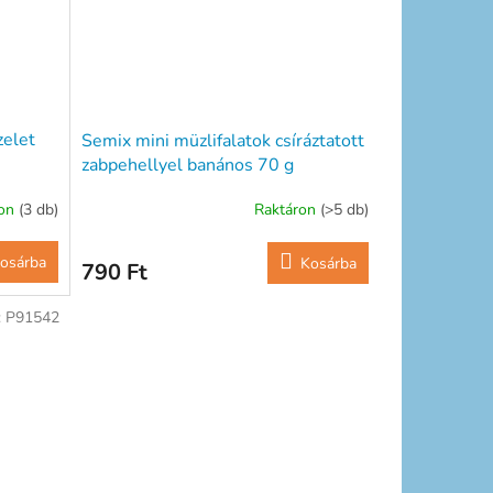
zelet
Semix mini müzlifalatok csíráztatott
zabpehellyel banános 70 g
ron
(3 db)
Raktáron
(>5 db)
osárba
Kosárba
790 Ft
:
P91542