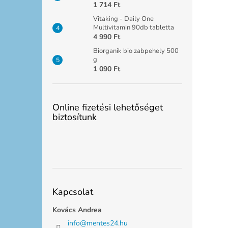
1 714 Ft
Vitaking - Daily One
Multivitamin 90db tabletta
4 990 Ft
Biorganik bio zabpehely 500
g
1 090 Ft
Online fizetési lehetőséget
biztosítunk
Kapcsolat
Kovács Andrea
info
@
mentes24.hu