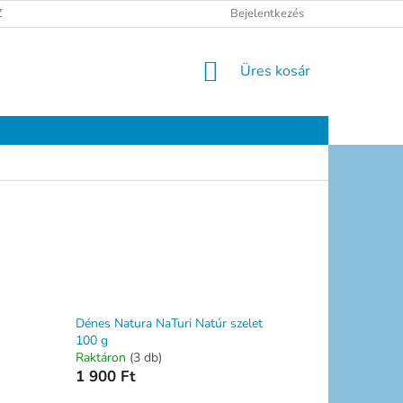
ELÉSI TÁJÉKOZTATÓ
JOGI NYILATKOZAT
Bejelentkezés
ELÉRHETŐSÉGEK
KOSÁR
Üres kosár
Dénes Natura NaTuri Natúr szelet
100 g
Raktáron
(3 db)
1 900 Ft