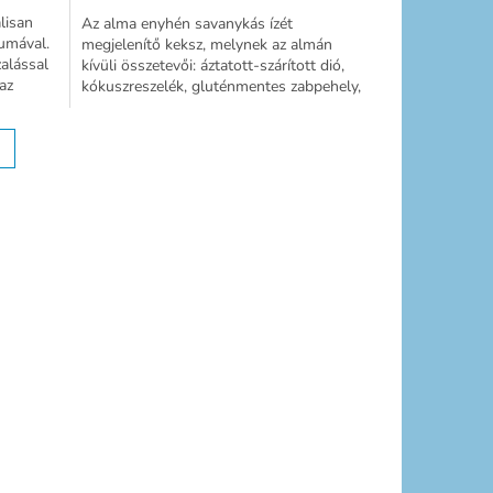
lisan
Az alma enyhén savanykás ízét
kumával.
megjelenítő keksz, melynek az almán
alással
kívüli összetevői: áztatott-szárított dió,
az
kókuszreszelék, gluténmentes zabpehely,
citrommal, lime-mal és...