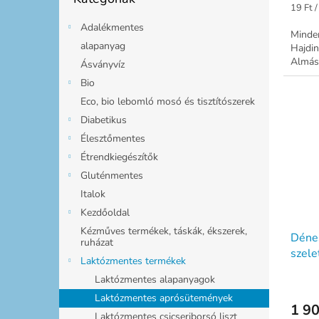
Egység
19 Ft /
Adalékmentes
Minden
alapanyag
Hajdin
Almás
Ásványvíz
Bio
Eco, bio lebomló mosó és tisztítószerek
Diabetikus
Élesztőmentes
Étrendkiegészítők
Gluténmentes
Italok
Kezdőoldal
Kézműves termékek, táskák, ékszerek,
Dénes
ruházat
szele
Laktózmentes termékek
Laktózmentes alapanyagok
Laktózmentes aprósütemények
1 90
Laktózmentes csicseriborsó liszt