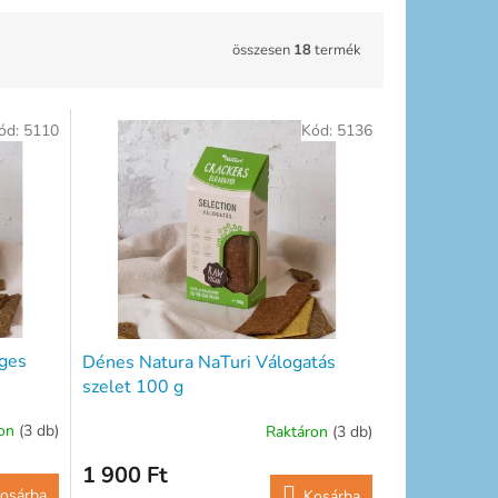
összesen
18
termék
ód:
5110
Kód:
5136
éges
Dénes Natura NaTuri Válogatás
szelet 100 g
ron
(3 db)
Raktáron
(3 db)
1 900 Ft
osárba
Kosárba