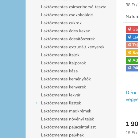
Egység
38 Ft /
Laktózmentes csicseriborsó tészta
Laktózmentes csokokoládé
NaTuri
Laktózmentes cukrok
Ø Gl
Laktózmentes édes keksz
Ø La
Laktózmentes édesítőszerek
Ø Tej
Laktózmentes extrudált kenyerek
Ø Sz
Laktózmentes italok
Ø Ad
Laktózmentes italporok
Ø Pá
Laktózmentes kása
Laktózmentes keményítők
Laktózmentes kenyerek
Déne
Laktózmentes lekvár
vegye
Laktózmentes lisztek
Laktózmentes magkrémek
Laktózmentes növényi tejek
1 90
Laktózmentes palacsintaliszt
Egység
19 Ft /
Laktózmentes pelyhek