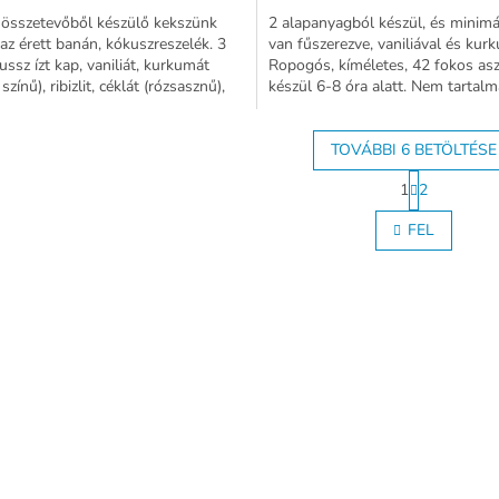
 összetevőből készülő kekszünk
2 alapanyagból készül, és minimá
 az érett banán, kókuszreszelék. 3
van fűszerezve, vaniliával és kur
lussz ízt kap, vaniliát, kurkumát
Ropogós, kíméletes, 42 fokos asz
színű), ribizlit, céklát (rózsasznű),
készül 6-8 óra alatt. Nem tartalm
 (barna...
lisztet, hozzáadott...
TOVÁBBI 6 BETÖLTÉSE
L
1
2
a
L
p
i
FEL
o
s
z
t
á
a
s
i
r
á
n
y
í
t
á
s
e