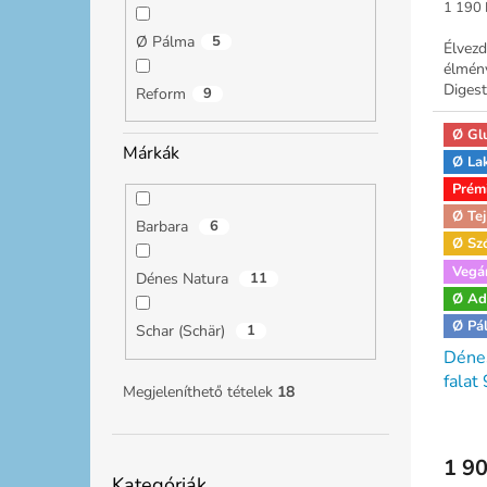
Egység
1 190 
Ø Pálma
5
Élvezd
élmény
Digest
Reform
9
Ø Gl
Márkák
Ø La
Prém
Ø Tej
Barbara
6
Ø Sz
Vegá
Dénes Natura
11
Ø Ad
Ø Pá
Schar (Schär)
1
Dénes
falat
Megjeleníthető tételek
18
1 90
Kategóriák
Kategóriák
átugrása