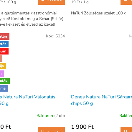
ár:
Egységár:
Ft / 100 g
19 Ft / 1 g
 a gluténmentes gasztronómiai
NaTuri Zöldséges szelet 100 g
eket! Kóstold meg a Schar (Schär)
ive kekszet és élvezd az ízeket!
Kód:
5034
K
utén
któz
ium
ója
n
alék
lma
 Natura NaTuri Válogatás
Dénes Natura NaTuri Sárgar
 90 g
chips 50 g
Raktáron
(2 db)
Raktá
0 Ft
1 900 Ft