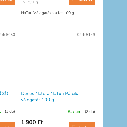
Egységár:
19 Ft / 1 g
NaTuri Válogatás szelet 100 g
ód:
5050
Kód:
5149
épás
Dénes Natura NaTuri Pálcika
válogatás 100 g
ron
(3 db)
Raktáron
(2 db)
1 900 Ft