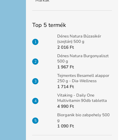
Márkák
Top 5 termék
Dénes Natura Búzasikér
(szejtán) 500 g
2 016 Ft
Dénes Natura Burgonyaliszt
500 g
1 967 Ft
Tejmentes Besamell alappor
250 g - Dia-Wellness
1 714 Ft
Vitaking - Daily One
Multivitamin 90db tabletta
4 990 Ft
Biorganik bio zabpehely 500
g
1 090 Ft