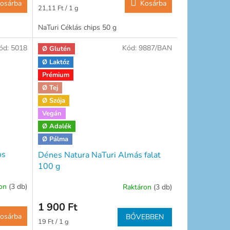
osárba
Kosárba
Egységár:
21,11 Ft / 1 g
NaTuri Céklás chips 50 g
ód:
5018
Kód:
9887/BAN
Ø Glutén
Ø Laktóz
Prémium
Ø Tej
Ø Szója
Vegán
Ø Adalék
Ø Pálma
os
Dénes Natura NaTuri Almás falat
100 g
ron
(3 db)
Raktáron
(3 db)
1 900 Ft
osárba
BŐVEBBEN
Egységár:
19 Ft / 1 g