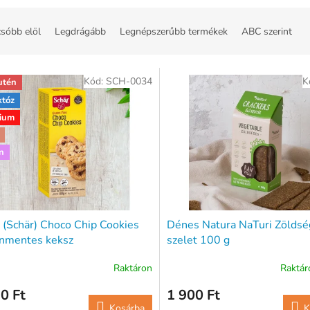
sóbb elöl
Legdrágább
Legnépszerűbb termékek
ABC szerint
Kód:
SCH-0034
K
utén
któz
ium
n
 (Schär) Choco Chip Cookies
Dénes Natura NaTuri Zölds
énmentes keksz
szelet 100 g
icalisztből 100g
Raktáron
Raktá
0 Ft
1 900 Ft
Kosárba
K