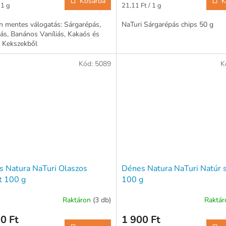
Kosárba
K
ár:
Egységár:
 1 g
21,11 Ft / 1 g
 mentes válogatás: Sárgarépás,
NaTuri Sárgarépás chips 50 g
ás, Banános Vaníliás, Kakaós és
 Kekszekből
Kód:
5089
K
 Natura NaTuri Olaszos
Dénes Natura NaTuri Natúr s
t 100 g
100 g
Raktáron
(3 db)
Raktá
0 Ft
1 900 Ft