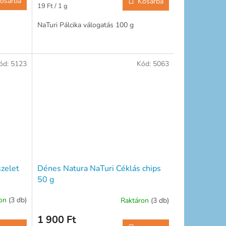
osárba
Kosárba
Egységár:
19 Ft / 1 g
NaTuri Pálcika válogatás 100 g
ód:
5123
Kód:
5063
zelet
Dénes Natura NaTuri Céklás chips
50 g
ron
(3 db)
Raktáron
(3 db)
1 900 Ft