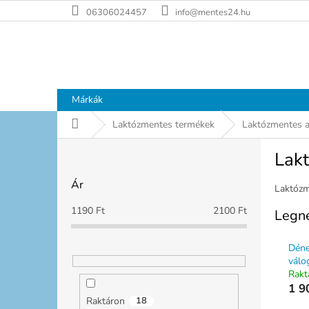
Ugrás
06306024457
info@mentes24.hu
a
fő
tartalomhoz
Márkák
Kezdőlap
Laktózmentes termékek
Laktózmentes 
O
Lak
l
d
Ár
a
Laktóz
l
1190
Ft
2100
Ft
Legn
s
ó
Déne
p
válo
a
Rakt
n
1 9
e
Raktáron
18