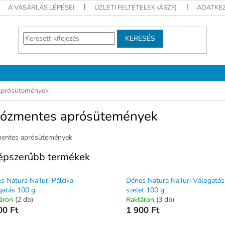
A VÁSÁRLÁS LÉPÉSEI
ÜZLETI FELTÉTELEK (ÁSZF)
ADATKEZ
KERESÉS
aprósütemények
tózmentes aprósütemények
mentes aprósütemények
épszerűbb termékek
s Natura NaTuri Pálcika
Dénes Natura NaTuri Válogatás
gatás 100 g
szelet 100 g
áron
(2 db)
Raktáron
(3 db)
00 Ft
1 900 Ft