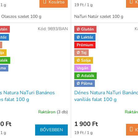
Kosárba
K
ár:
Egységár:
 1 g
19 Ft / 1 g
 Olaszos szelet 100 g
NaTuri Natúr szelet 100 g
Kód:
9893/BAN
K
utén
Ø Glutén
któz
Ø Laktóz
Prémium
ója
Ø Tej
alék
Ø Szója
lma
Vegán
Ø Adalék
Ø Pálma
s Natura NaTuri Banános
Dénes Natura NaTuri Banán
s falat 100 g
vaníliás falat 100 g
Raktáron
(3 db)
Raktá
0 Ft
1 900 Ft
BŐVEBBEN
K
ár:
Egységár:
 1 g
19 Ft / 1 g