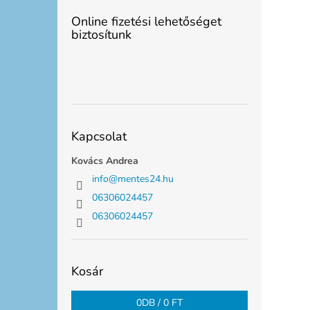
Online fizetési lehetőséget
biztosítunk
Kapcsolat
Kovács Andrea
info
@
mentes24.hu
06306024457
06306024457
Kosár
0
DB /
0 FT