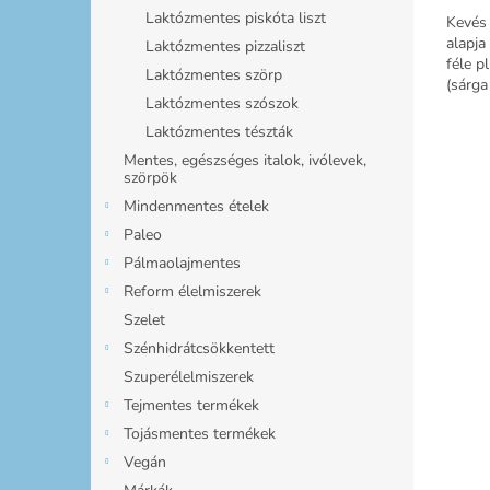
Laktózmentes piskóta liszt
Kevés
alapja
Laktózmentes pizzaliszt
féle p
Laktózmentes szörp
(sárga 
Laktózmentes szószok
kakaót
Laktózmentes tészták
Mentes, egészséges italok, ivólevek,
szörpök
Mindenmentes ételek
Paleo
Pálmaolajmentes
Reform élelmiszerek
Szelet
Szénhidrátcsökkentett
Szuperélelmiszerek
Tejmentes termékek
Tojásmentes termékek
Vegán