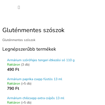
Ugrás
KOSÁ
a
fő
tartalomhoz
Gluténmentes szószok
Gluténmentes szószok
Legnépszerűbb termékek
Armárium szórófejes tengeri étkezési só 110 g
Raktáron
(3 db)
490 Ft
Armárium paprika csepp füstös 13 ml
Raktáron
(>5 db)
790 Ft
Armárium chilicsepp extra csípős 13 ml
Raktáron
(>5 db)