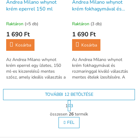
Andrea Milano whynot
Andrea Milano whynot
krém eperrel 150 ml
krém fokhagymával és
rozmaringgal 150 ml
Raktáron
(>5 db)
Raktáron
(3 db)
1 690 Ft
1 690 Ft
Kosárba
Kosárba
Az Andrea Milano whynot
Az Andrea Milano whynot
krém eperrel egy ízletes, 150
krém fokhagymával és
ml-es kiszerelésű mentes
rozmaringgal kiváló választás
szósz, amely ideális választás a
mentes ételek ízesítésére. A
tudatos étrendet követők
150 ml kiszerelésű készítmény
számára.
különleges aromájával teszi
TOVÁBBI 12 BETÖLTÉSE
teljessé a...
L
1
3
a
L
p
összesen
26
termék
i
o
s
FEL
z
t
á
s
a