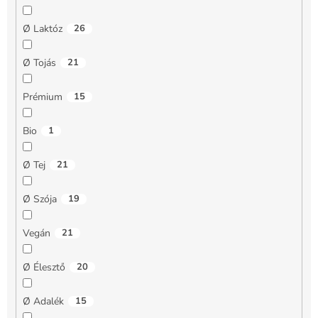
Ø Laktóz
26
Ø Tojás
21
Prémium
15
Bio
1
Ø Tej
21
Ø Szója
19
Vegán
21
Ø Élesztő
20
Ø Adalék
15