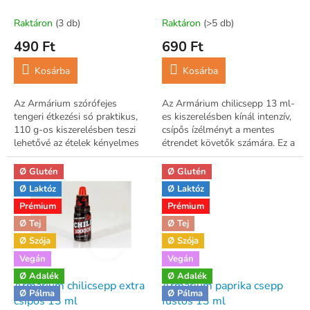
s
t
Raktáron
(3 db)
Raktáron
(>5 db)
á
490 Ft
690 Ft
j
a
Kosárba
Kosárba
Az Armárium szórófejes
Az Armárium chilicsepp 13 ml-
tengeri étkezési só praktikus,
es kiszerelésben kínál intenzív,
110 g-os kiszerelésben teszi
csípős ízélményt a mentes
lehetővé az ételek kényelmes
étrendet követők számára. Ez a
és precíz ízesítését.
koncentrált ételízesítő ideális
választás azoknak, akik...
Ø Glutén
Ø Glutén
Ø Laktóz
Ø Laktóz
Prémium
Prémium
Ø Tej
Ø Tej
Ø Szója
Ø Szója
Vegán
Vegán
Ø Adalék
Ø Adalék
Armárium chilicsepp extra
Armárium paprika csepp
Ø Pálma
Ø Pálma
csípős 13 ml
füstös 13 ml