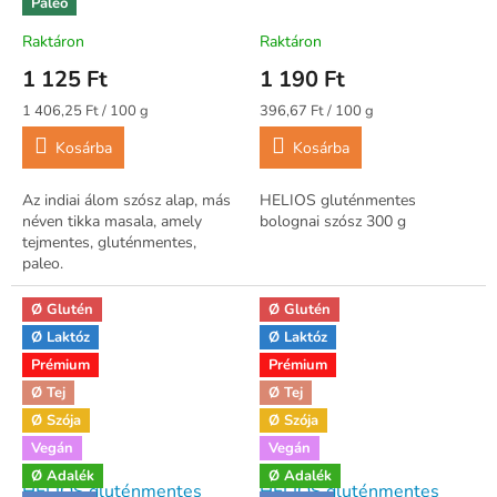
Paleo
alap) (tejmentes,
mesterséges
Raktáron
Raktáron
adalékanyagtól mente
1 125 Ft
1 190 Ft
Egységár:
Egységár:
1 406,25 Ft / 100 g
396,67 Ft / 100 g
Kosárba
Kosárba
Az indiai álom szósz alap, más
HELIOS gluténmentes
néven tikka masala, amely
bolognai szósz 300 g
tejmentes, gluténmentes,
paleo.
Ø Glutén
Ø Glutén
Ø Laktóz
Ø Laktóz
Prémium
Prémium
Ø Tej
Ø Tej
Ø Szója
Ø Szója
Vegán
Vegán
Ø Adalék
Ø Adalék
HELIOS gluténmentes
HELIOS gluténmentes