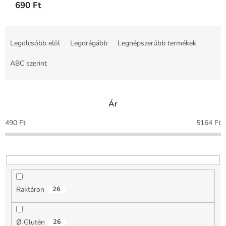
690 Ft
T
e
Legolcsóbb elöl
Legdrágább
Legnépszerűbb termékek
r
m
ABC szerint
é
k
e
Ár
k
r
490
Ft
5164
Ft
e
n
d
e
z
é
Raktáron
26
s
e
Ø Glutén
26