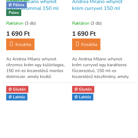
Andrea Milano whynot
Andrea Milano whynot
Ø Pálma
krém citrommal 150 ml
krém curryvel 150 ml
Paleo
Raktáron
(3 db)
Raktáron
(3 db)
1 690 Ft
1 690 Ft
Kosárba
Kosárba
Az Andrea Milano whynot
Az Andrea Milano whynot
citromos krém egy különleges,
krém curryvel egy karakteres
150 ml-es kiszerelésű mentes
fűszerezésű, 150 ml-es
élelmiszer, amely kiváló
kiszerelésű készítmény, amely
választás a tudatos étrendet
ideális választás mentes
követők számára.
étrendet követők számára.
Ø Glutén
Ø Glutén
Ø Laktóz
Ø Laktóz