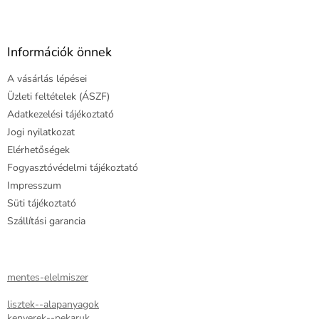
L
i
r
á
á
b
n
l
Információk önnek
y
é
í
A vásárlás lépései
c
t
Üzleti feltételek (ÁSZF)
á
s
Adatkezelési tájékoztató
e
Jogi nyilatkozat
l
Elérhetőségek
e
m
Fogyasztóvédelmi tájékoztató
e
Impresszum
i
Süti tájékoztató
Szállítási garancia
mentes-elelmiszer
lisztek--alapanyagok
kenyerek--pekaruk