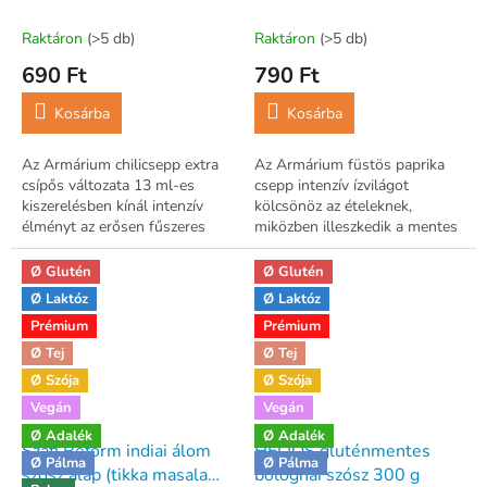
Raktáron
(>5 db)
Raktáron
(>5 db)
690 Ft
790 Ft
Kosárba
Kosárba
Az Armárium chilicsepp extra
Az Armárium füstös paprika
csípős változata 13 ml-es
csepp intenzív ízvilágot
kiszerelésben kínál intenzív
kölcsönöz az ételeknek,
élményt az erősen fűszeres
miközben illeszkedik a mentes
ízek kedvelőinek.
étrendbe. Kiszerelés: 13 ml
Ø Glutén
Ø Glutén
Ø Laktóz
Ø Laktóz
Prémium
Prémium
Ø Tej
Ø Tej
Ø Szója
Ø Szója
Vegán
Vegán
Ø Adalék
Ø Adalék
Szafi Reform indiai álom
HELIOS gluténmentes
Ø Pálma
Ø Pálma
szósz alap (tikka masala
bolognai szósz 300 g