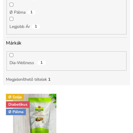
Ø Pálma
1
Legjobb Ár
1
Márkák
Dia-Wellness
1
Megjeleníthető tételek
1
T
Ø Szója
e
Diabetikus
r
m
Ø Pálma
é
k
e