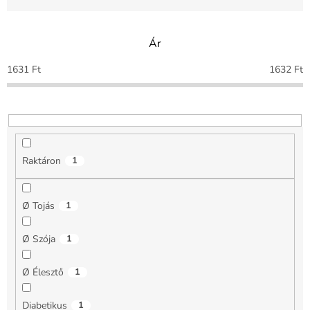
é
k
e
Ár
k
r
1631
Ft
1632
Ft
e
n
d
e
z
é
Raktáron
1
s
e
Ø Tojás
1
Ø Szója
1
Ø Élesztő
1
Diabetikus
1