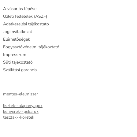
é
á
A vásárlás lépései
c
n
y
Üzleti feltételek (ÁSZF)
í
Adatkezelési tájékoztató
t
Jogi nyilatkozat
á
Elérhetőségek
s
e
Fogyasztóvédelmi tájékoztató
l
Impresszum
e
Süti tájékoztató
m
e
Szállítási garancia
i
mentes-elelmiszer
lisztek--alapanyagok
kenyerek--pekaruk
tesztak--koretek