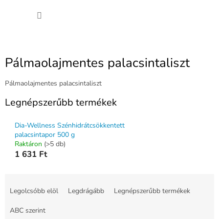
Ugrás
KOSÁ
a
fő
tartalomhoz
Pálmaolajmentes palacsintaliszt
Pálmaolajmentes palacsintaliszt
Legnépszerűbb termékek
Dia-Wellness Szénhidrátcsökkentett
palacsintapor 500 g
Raktáron
(>5 db)
1 631 Ft
T
e
Legolcsóbb elöl
Legdrágább
Legnépszerűbb termékek
r
m
ABC szerint