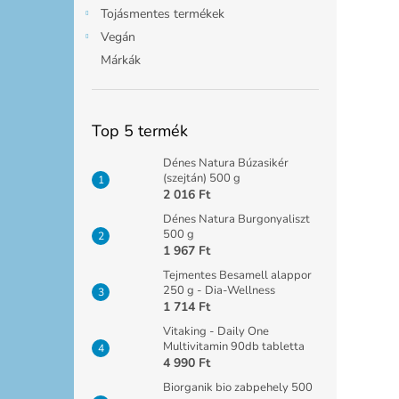
Tojásmentes termékek
Vegán
Márkák
Top 5 termék
Dénes Natura Búzasikér
(szejtán) 500 g
2 016 Ft
Dénes Natura Burgonyaliszt
500 g
1 967 Ft
Tejmentes Besamell alappor
250 g - Dia-Wellness
1 714 Ft
Vitaking - Daily One
Multivitamin 90db tabletta
4 990 Ft
Biorganik bio zabpehely 500