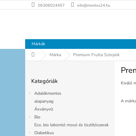
Ugrás
06306024457
info@mentes24.hu
a
fő
tartalomhoz
Márkák
Kezdőlap
Márka
Premium Frutta Szörpök
O
Pre
l
Kategóriák
d
Kategóriák
átugrása
a
Kiváló 
l
Adalékmentes
s
A márk
alapanyag
ó
Ásványvíz
p
a
Bio
n
Eco, bio lebomló mosó és tisztítószerek
e
Diabetikus