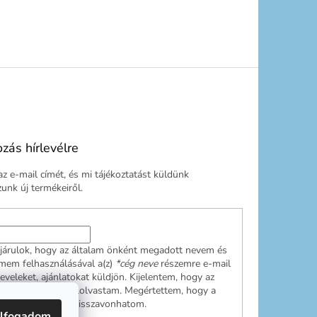
ozás hírlevélre
z e-mail címét, és mi tájékoztatást küldünk
nk új termékeiről.
járulok, hogy az általam önként megadott nevem és
ímem felhasználásával a(z)
*cég neve
részemre e-mail
leveleket, ajánlatokat küldjön. Kijelentem, hogy az
ési tájékoztatót
elolvastam. Megértettem, hogy a
ulásom bármikor visszavonhatom.
lfogadom