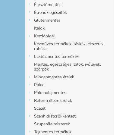
l
Élesztőmentes
Étrendkiegészítők
Gluténmentes
Italok
Kezdőoldal
Kézműves termékek, táskák, ékszerek,
ruházat
Laktózmentes termékek
Mentes, egészséges italok, ivólevek,
szörpök
Mindenmentes ételek
Paleo
Pálmaolajmentes
Reform élelmiszerek
Szelet
Szénhidrátcsökkentett
Szuperélelmiszerek
Tejmentes termékek