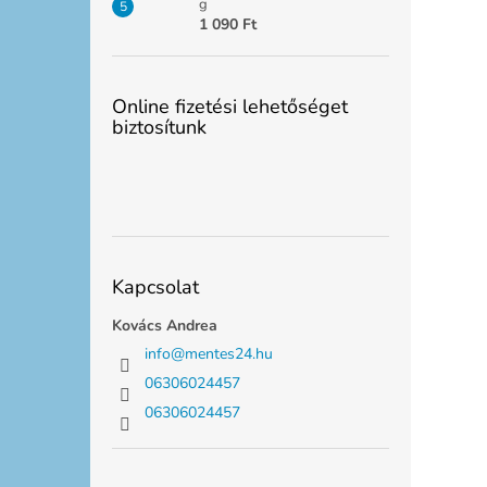
g
1 090 Ft
Online fizetési lehetőséget
biztosítunk
Kapcsolat
Kovács Andrea
info
@
mentes24.hu
06306024457
06306024457