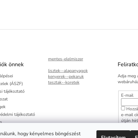
mentes-elelmiszer
iók önnek
Feliratk
lisztek--alapanyagok
lépései
Adja meg a
kenyerek--pekaruk
webáruházu
tesztak--koretek
ételek (ÁSZF)
i tájékoztató
E-mail
kozat
gek
Hozzá
édelmi tájékoztató
e-mail c
útján hír
m
adatkezel
ztató
hozzájár
ználunk, hogy kényelmes böngészést
Elutasítom
E
arancia