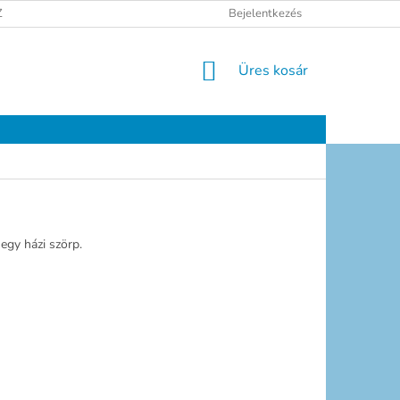
ELÉSI TÁJÉKOZTATÓ
JOGI NYILATKOZAT
Bejelentkezés
ELÉRHETŐSÉGEK
KOSÁR
Üres kosár
egy házi szörp.