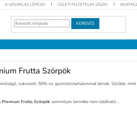
A VÁSÁRLÁS LÉPÉSEI
ÜZLETI FELTÉTELEK (ÁSZF)
ADATKEZ
KERESÉS
mium Frutta Szörpök
minőségű, cukrozott, 50%-os gyümölcstartalommal bírnak. Sűrűbb, mint 
a
Premium Frutta Szörpök
semmilyen terméke nem található...