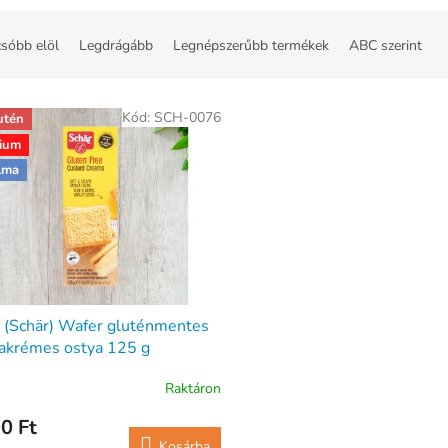
sóbb elöl
Legdrágább
Legnépszerűbb termékek
ABC szerint
Kód:
SCH-0076
utén
ium
lma
 (Schär) Wafer gluténmentes
iakrémes ostya 125 g
Raktáron
0 Ft
Kosárba