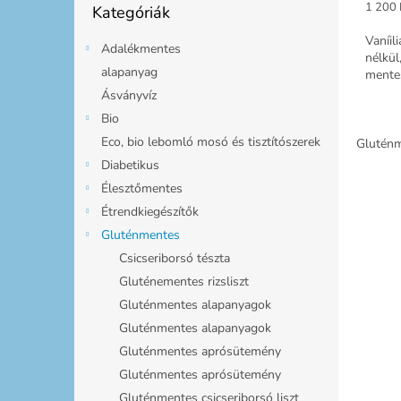
Egység
1 200 
Kategóriák
átugrása
Vaníil
Adalékmentes
nélkül
alapanyag
mente
Ásványvíz
Bio
Eco, bio lebomló mosó és tisztítószerek
Gluténm
Diabetikus
Élesztőmentes
Étrendkiegészítők
Gluténmentes
Csicseriborsó tészta
Gluténementes rizsliszt
Gluténmentes alapanyagok
Gluténmentes alapanyagok
Gluténmentes aprósütemény
Gluténmentes aprósütemény
Gluténmentes csicseriborsó liszt