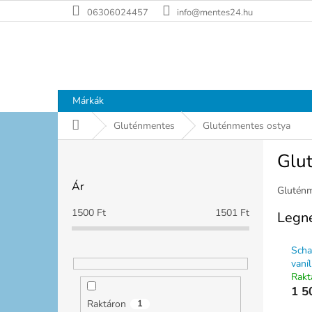
Ugrás
06306024457
info@mentes24.hu
a
fő
tartalomhoz
Márkák
Kezdőlap
Gluténmentes
Gluténmentes ostya
O
Glu
l
d
Ár
a
Gluténm
l
1500
Ft
1501
Ft
Legn
s
ó
Scha
p
vaní
a
Rakt
n
1 5
e
Raktáron
1