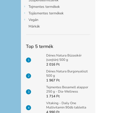
Szuperélelmiszerek
Tejmentes termékek
Tojásmentes termékek
Vegán
Márkák
Top 5 termék
Dénes Natura Búzasikér
(szejtán) 500 g
2 016 Ft
Dénes Natura Burgonyaliszt
500 g
1 967 Ft
Tejmentes Besamell alappor
250 g - Dia-Wellness
1 714 Ft
Vitaking - Daily One
Multivitamin 90db tabletta
4 990 Ft