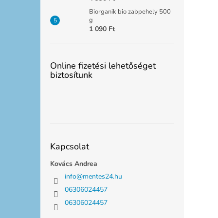
Biorganik bio zabpehely 500
g
1 090 Ft
Online fizetési lehetőséget
biztosítunk
Kapcsolat
Kovács Andrea
info
@
mentes24.hu
06306024457
06306024457