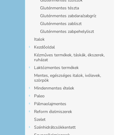
Gluténmentes szószok
Gluténmentes tészta
Gluténmentes zabdara/zabgríz
Gluténmentes zabliszt
Gluténmentes zabpehelyliszt
Italok
Kezdőoldal
Kézműves termékek, táskák, ékszerek,
ruházat
Laktózmentes termékek
Mentes, egészséges italok, ivólevek,
szörpök
Mindenmentes ételek
Paleo
Pálmaolajmentes
Reform élelmiszerek
Szelet
Szénhidrátcsökkentett