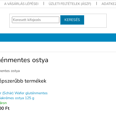
A VÁSÁRLÁS LÉPÉSEI
ÜZLETI FELTÉTELEK (ÁSZF)
ADATKEZ
KERESÉS
ténmentes ostya
entes ostya
épszerűbb termékek
r (Schär) Wafer gluténmentes
liakrémes ostya 125 g
áron
00 Ft