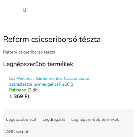
Ugrás
KOSÁ
a
fő
tartalomhoz
Reform csicseriborsó tészta
Reform csicseriborsó tészta
Legnépszerűbb termékek
Dia-Wellness Gluténmentes Csicseriborsó
száraztészta lenmaggal cső 250 g
Raktáron
(3 db)
1 369 Ft
T
e
Legolcsóbb elöl
Legdrágább
Legnépszerűbb termékek
r
m
ABC szerint