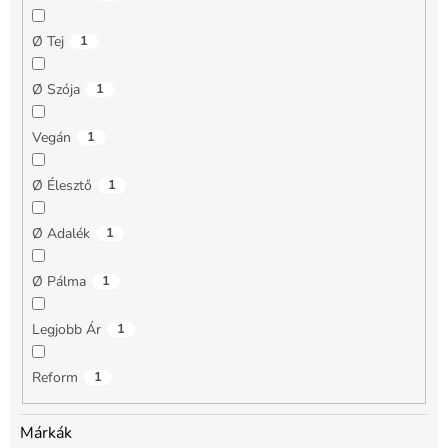
Ø Tej
1
Ø Szója
1
Vegán
1
Ø Élesztő
1
Ø Adalék
1
Ø Pálma
1
Legjobb Ár
1
Reform
1
Márkák