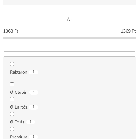
é
k
e
Ár
k
r
1368
Ft
1369
Ft
e
n
d
e
z
é
Raktáron
1
s
e
Ø Glutén
1
Ø Laktóz
1
Ø Tojás
1
Prémium
1