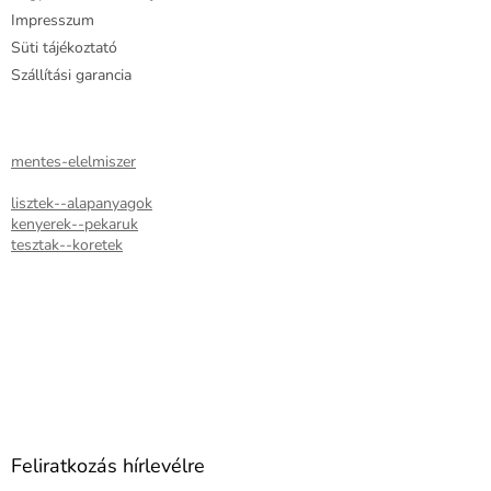
l
Impresszum
e
Süti tájékoztató
m
e
Szállítási garancia
i
mentes-elelmiszer
lisztek--alapanyagok
kenyerek--pekaruk
tesztak--koretek
Feliratkozás hírlevélre