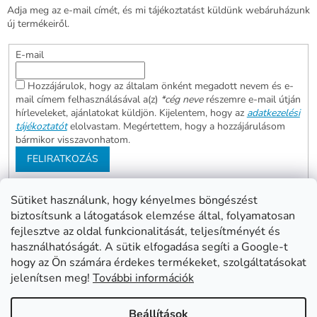
Adja meg az e-mail címét, és mi tájékoztatást küldünk webáruházunk
új termékeiről.
E-mail
Hozzájárulok, hogy az általam önként megadott nevem és e-
mail címem felhasználásával a(z)
*cég neve
részemre e-mail útján
hírleveleket, ajánlatokat küldjön. Kijelentem, hogy az
adatkezelési
tájékoztatót
elolvastam. Megértettem, hogy a hozzájárulásom
bármikor visszavonhatom.
FELIRATKOZÁS
Sütiket használunk, hogy kényelmes böngészést
biztosítsunk a látogatások elemzése által, folyamatosan
Abonett
Mester Család
fejlesztve az oldal funkcionalitását, teljesítményét és
Civita
használhatóságát. A sütik elfogadása segíti a Google-t
hogy az Ön számára érdekes termékeket, szolgáltatásokat
jelenítsen meg!
További információk
Shoptet készítette
Beállítások