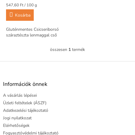
a
Egységár:
547,60 Ft / 100 g
Kosárba
Gluténmentes Csicseriborsó
száraztészta lenmaggal cső
összesen
1
termék
L
i
s
L
t
á
a
b
i
l
Információk önnek
r
é
á
A vásárlás lépései
c
n
y
Üzleti feltételek (ÁSZF)
í
Adatkezelési tájékoztató
t
Jogi nyilatkozat
á
Elérhetőségek
s
e
Fogyasztóvédelmi tájékoztató