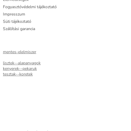
s
e
Fogyasztóvédelmi tájékoztató
l
Impresszum
e
Süti tájékoztató
m
e
Szállítási garancia
i
mentes-elelmiszer
lisztek--alapanyagok
kenyerek--pekaruk
tesztak--koretek