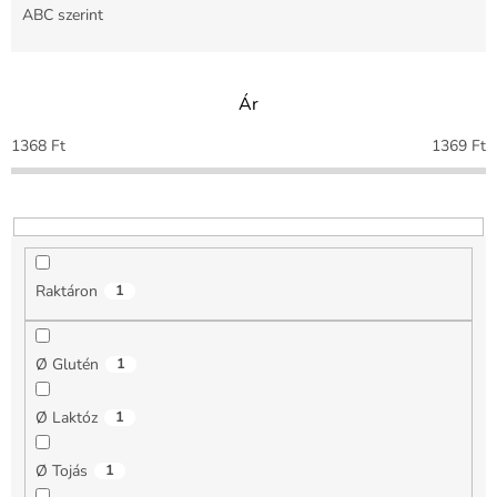
m
ABC szerint
é
k
e
Ár
k
r
1368
Ft
1369
Ft
e
n
d
e
z
é
Raktáron
1
s
e
Ø Glutén
1
Ø Laktóz
1
Ø Tojás
1