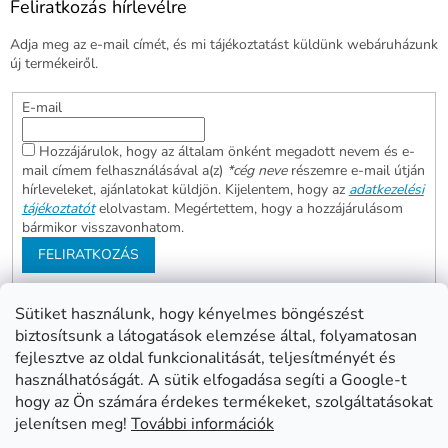
Feliratkozás hírlevélre
Adja meg az e-mail címét, és mi tájékoztatást küldünk webáruházunk
új termékeiről.
E-mail
Hozzájárulok, hogy az általam önként megadott nevem és e-
mail címem felhasználásával a(z)
*cég neve
részemre e-mail útján
hírleveleket, ajánlatokat küldjön. Kijelentem, hogy az
adatkezelési
tájékoztatót
elolvastam. Megértettem, hogy a hozzájárulásom
bármikor visszavonhatom.
FELIRATKOZÁS
Sütiket használunk, hogy kényelmes böngészést
biztosítsunk a látogatások elemzése által, folyamatosan
Abonett
Mester Család
fejlesztve az oldal funkcionalitását, teljesítményét és
Civita
használhatóságát. A sütik elfogadása segíti a Google-t
hogy az Ön számára érdekes termékeket, szolgáltatásokat
jelenítsen meg!
További információk