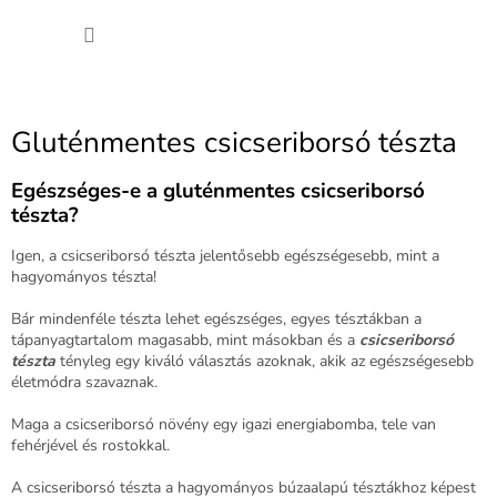
Ugrás
KOSÁ
a
fő
tartalomhoz
Gluténmentes csicseriborsó tészta
Egészséges-e a gluténmentes csicseriborsó
tészta?
Igen, a csicseriborsó tészta jelentősebb egészségesebb, mint a
hagyományos tészta!
Bár mindenféle tészta lehet egészséges, egyes tésztákban a
tápanyagtartalom magasabb, mint másokban és a
csicseriborsó
tészta
tényleg egy kiváló választás azoknak, akik az egészségesebb
életmódra szavaznak.
Maga a csicseriborsó növény egy igazi energiabomba, tele van
fehérjével és rostokkal.
A csicseriborsó tészta a hagyományos búzaalapú tésztákhoz képest