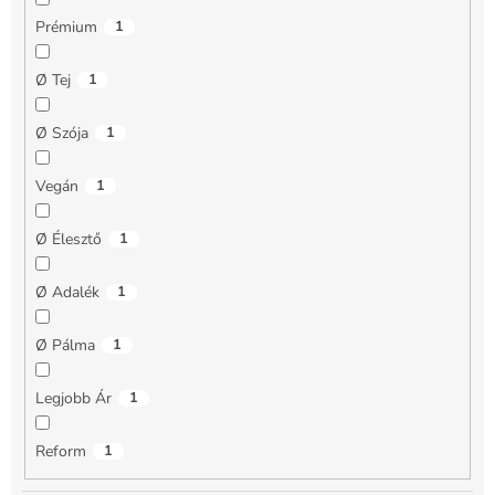
Prémium
1
Ø Tej
1
Ø Szója
1
Vegán
1
Ø Élesztő
1
Ø Adalék
1
Ø Pálma
1
Legjobb Ár
1
Reform
1