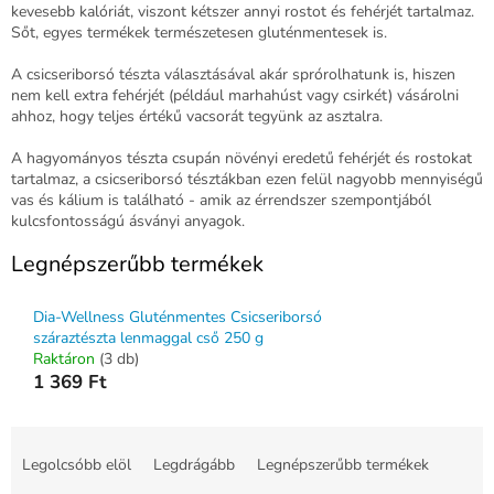
kevesebb kalóriát, viszont kétszer annyi rostot és fehérjét tartalmaz.
Sőt, egyes termékek természetesen gluténmentesek is.
A csicseriborsó tészta választásával akár sprórolhatunk is, hiszen
nem kell extra fehérjét (például marhahúst vagy csirkét) vásárolni
ahhoz, hogy teljes értékű vacsorát tegyünk az asztalra.
A hagyományos tészta csupán növényi eredetű fehérjét és rostokat
tartalmaz, a csicseriborsó tésztákban ezen felül nagyobb mennyiségű
vas és kálium is található - amik az érrendszer szempontjából
kulcsfontosságú ásványi anyagok.
Legnépszerűbb termékek
Dia-Wellness Gluténmentes Csicseriborsó
száraztészta lenmaggal cső 250 g
Raktáron
(3 db)
1 369 Ft
T
e
Legolcsóbb elöl
Legdrágább
Legnépszerűbb termékek
r