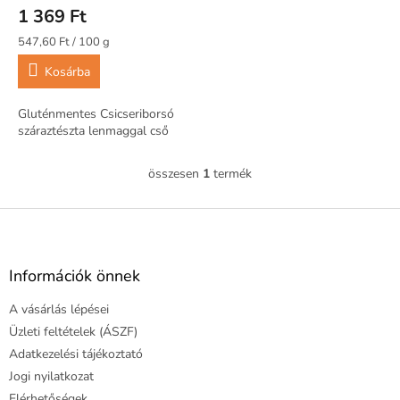
á
1 369 Ft
j
a
Egységár:
547,60 Ft / 100 g
Kosárba
Gluténmentes Csicseriborsó
száraztészta lenmaggal cső
összesen
1
termék
L
i
s
L
t
á
a
b
i
l
Információk önnek
r
é
á
A vásárlás lépései
c
n
y
Üzleti feltételek (ÁSZF)
í
Adatkezelési tájékoztató
t
Jogi nyilatkozat
á
Elérhetőségek