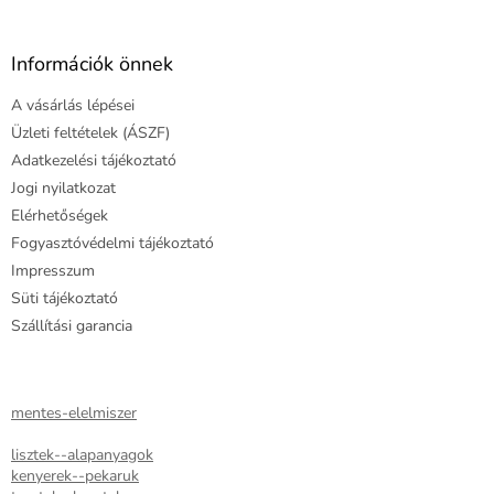
t
á
a
b
i
l
Információk önnek
r
é
á
A vásárlás lépései
c
n
y
Üzleti feltételek (ÁSZF)
í
Adatkezelési tájékoztató
t
Jogi nyilatkozat
á
Elérhetőségek
s
e
Fogyasztóvédelmi tájékoztató
l
Impresszum
e
Süti tájékoztató
m
e
Szállítási garancia
i
mentes-elelmiszer
lisztek--alapanyagok
kenyerek--pekaruk