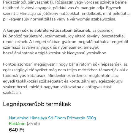
Pakisztánból bányásznak ki. Rózsaszín vagy vöröses színét a benne
található ásványi anyagok, például vas és mangán adja. Egyesek
szerint a Himalája só jótékony hatásokkal rendelkezik, mint például a
pH-egyensúly normalizálása vagy a vérnyomás szabályozása.
A
tengeri sók is sokféle változatban léteznek,
az óceánok
különböző területeiről származnak, így eltérő ásványi összetétellel
rendelkeznek. A tengeri sókban gyakran megtalálhatóak a tengerből
származó ásványi anyagok és nyomelemek, amelyek
hozzájárulhatnak a táplálkozásunk kiegyensúlyozásához.
Fontos azonban megjegyezni, hogy bár a reform sók népszerűek, az
egészségügyi előnyeiket még nem teljes mértékben támasztják alá a
tudományos kutatások. Mindenkinek érdemes megfontolnia az
egyedi táplálkozási szükségleteit és konzultálni egy egészségügyi
szakemberrel, mielőtt nagyban változtatna a sófogyasztási
szokásain.
Legnépszerűbb termékek
Naturmind Himalaya Só Finom Rózsaszín 500g
Raktáron
(>5 db)
640 Ft