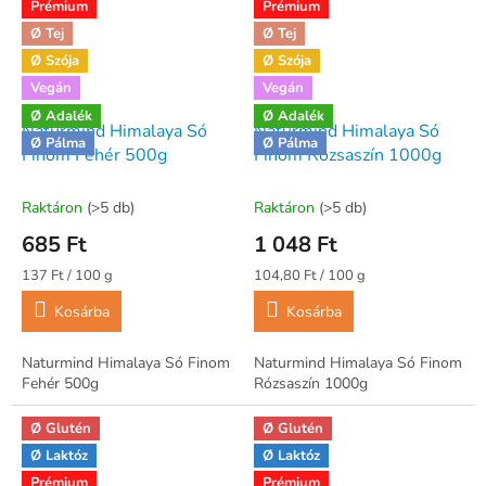
Prémium
Prémium
Ø Tej
Ø Tej
Ø Szója
Ø Szója
Vegán
Vegán
Ø Adalék
Ø Adalék
Naturmind Himalaya Só
Naturmind Himalaya Só
Ø Pálma
Ø Pálma
Finom Fehér 500g
Finom Rózsaszín 1000g
Raktáron
(>5 db)
Raktáron
(>5 db)
685 Ft
1 048 Ft
Egységár:
Egységár:
137 Ft / 100 g
104,80 Ft / 100 g
Kosárba
Kosárba
Naturmind Himalaya Só Finom
Naturmind Himalaya Só Finom
Fehér 500g
Rózsaszín 1000g
Ø Glutén
Ø Glutén
Ø Laktóz
Ø Laktóz
Prémium
Prémium