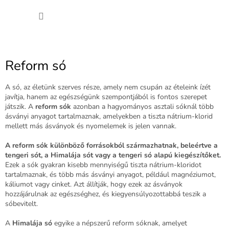
Ugrás
KOSÁ
a
fő
tartalomhoz
Reform só
A só, az életünk szerves része, amely nem csupán az ételeink ízét
javítja, hanem az egészségünk szempontjából is fontos szerepet
játszik. A
reform sók
azonban a hagyományos asztali sóknál több
ásványi anyagot tartalmaznak, amelyekben a tiszta nátrium-klorid
mellett más ásványok és nyomelemek is jelen vannak.
A reform sók különböző forrásokból származhatnak, beleértve a
tengeri sót, a Himalája sót vagy a tengeri só alapú kiegészítőket.
Ezek a sók gyakran kisebb mennyiségű tiszta nátrium-kloridot
tartalmaznak, és több más ásványi anyagot, például magnéziumot,
káliumot vagy cinket. Azt állítják, hogy ezek az ásványok
hozzájárulnak az egészséghez, és kiegyensúlyozottabbá teszik a
sóbevitelt.
A
Himalája só
egyike a népszerű reform sóknak, amelyet