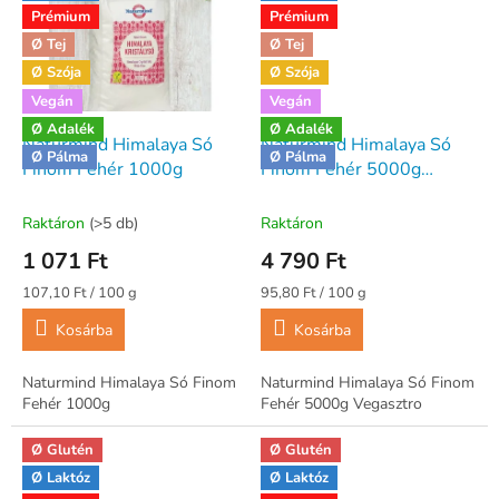
Prémium
Prémium
Ø Tej
Ø Tej
Ø Szója
Ø Szója
Vegán
Vegán
Ø Adalék
Ø Adalék
Naturmind Himalaya Só
Naturmind Himalaya Só
Ø Pálma
Ø Pálma
Finom Fehér 1000g
Finom Fehér 5000g
Vegasztro
Raktáron
(>5 db)
Raktáron
1 071 Ft
4 790 Ft
Egységár:
Egységár:
107,10 Ft / 100 g
95,80 Ft / 100 g
Kosárba
Kosárba
Naturmind Himalaya Só Finom
Naturmind Himalaya Só Finom
Fehér 1000g
Fehér 5000g Vegasztro
Ø Glutén
Ø Glutén
Ø Laktóz
Ø Laktóz