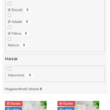
Ø Élesztő
8
Ø Adalék
8
Ø Pálma
8
Reform
8
Márkák
Naturmind
8
Megjeleníthető tételek
8
T
Ø Glutén
Ø Glutén
e
Ø Laktóz
Ø Laktóz