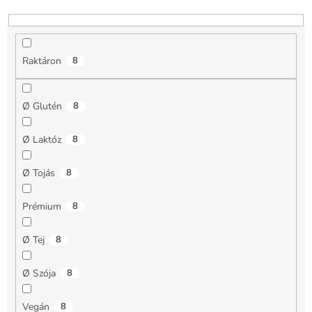
d
e
z
é
Raktáron
8
s
e
Ø Glutén
8
Ø Laktóz
8
Ø Tojás
8
Prémium
8
Ø Tej
8
Ø Szója
8
Vegán
8