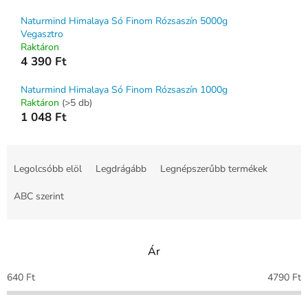
Naturmind Himalaya Só Finom Rózsaszín 5000g
Vegasztro
Raktáron
4 390 Ft
Naturmind Himalaya Só Finom Rózsaszín 1000g
Raktáron
(>5 db)
1 048 Ft
T
e
Legolcsóbb elöl
Legdrágább
Legnépszerűbb termékek
r
m
ABC szerint
é
k
e
Ár
k
r
640
Ft
4790
Ft
e
n