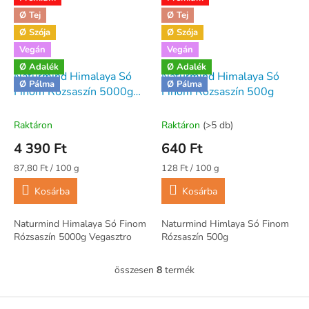
Ø Tej
Ø Tej
Ø Szója
Ø Szója
Vegán
Vegán
Ø Adalék
Ø Adalék
Naturmind Himalaya Só
Naturmind Himalaya Só
Ø Pálma
Ø Pálma
Finom Rózsaszín 5000g
Finom Rózsaszín 500g
Vegasztro
Raktáron
Raktáron
(>5 db)
4 390 Ft
640 Ft
Egységár:
Egységár:
87,80 Ft / 100 g
128 Ft / 100 g
Kosárba
Kosárba
Naturmind Himalaya Só Finom
Naturmind Himlaya Só Finom
Rózsaszín 5000g Vegasztro
Rózsaszín 500g
összesen
8
termék
L
i
s
L