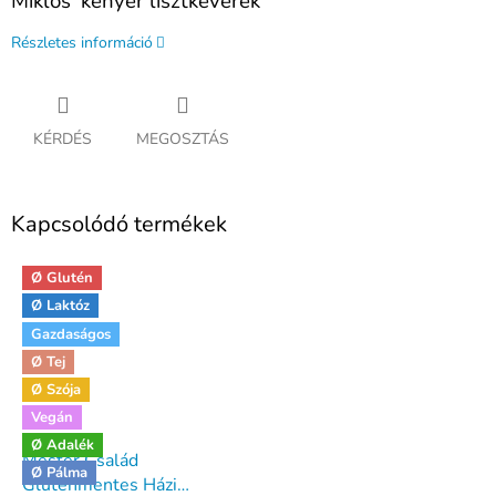
Miklos' kenyér lisztkeverék
Részletes információ
KÉRDÉS
MEGOSZTÁS
Kapcsolódó termékek
Ø Glutén
Ø Laktóz
Gazdaságos
Ø Tej
Ø Szója
Vegán
Ø Adalék
Mester Család
Ø Pálma
Gluténmentes Házi