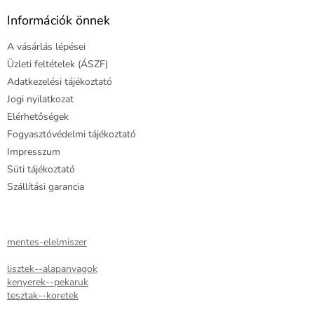
b
l
Információk önnek
é
A vásárlás lépései
c
Üzleti feltételek (ÁSZF)
Adatkezelési tájékoztató
Jogi nyilatkozat
Elérhetőségek
Fogyasztóvédelmi tájékoztató
Impresszum
Süti tájékoztató
Szállítási garancia
mentes-elelmiszer
lisztek--alapanyagok
kenyerek--pekaruk
tesztak--koretek