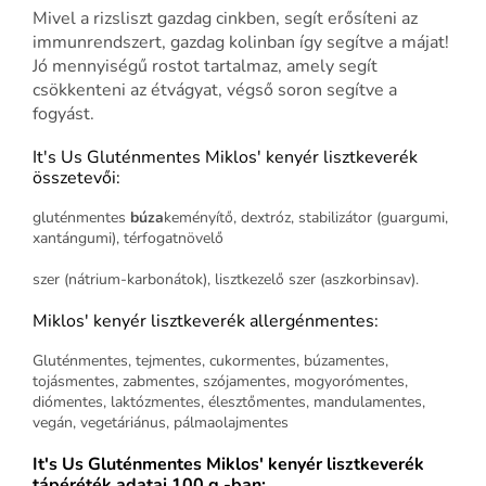
Mivel a rizsliszt gazdag cinkben, segít erősíteni az
immunrendszert, gazdag kolinban így segítve a májat!
Jó mennyiségű rostot tartalmaz, amely segít
csökkenteni az étvágyat, végső soron segítve a
fogyást.
It's Us Gluténmentes Miklos' kenyér lisztkeverék
összetevői:
gluténmentes
búza
keményítő, dextróz, stabilizátor (guargumi,
xantángumi), térfogatnövelő
szer (nátrium-karbonátok), lisztkezelő szer (aszkorbinsav).
Miklos' kenyér lisztkeverék allergénmentes:
Gluténmentes, tejmentes, cukormentes, búzamentes,
tojásmentes, zabmentes, szójamentes, mogyorómentes,
diómentes, laktózmentes, élesztőmentes, mandulamentes,
vegán, vegetáriánus, pálmaolajmentes
It's Us Gluténmentes Miklos' kenyér lisztkeverék
tápéréték adatai 100 g -ban: