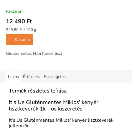
Kenyérliszt 5kg
Raktáron
12 490 Ft
Egységár:
249,80 Ft / 100 g
Kosárba
Gluténmentes Házi Kenyérliszt
Leírás
Értékelés
Beszélgetés
Termék részletes leírása
It's Us Gluténmentes Miklos' kenyér
lisztkeverék 1k
-
os kiszerelés
It's Us Gluténmentes Miklos' kenyér lisztkeverék
jellemzői: