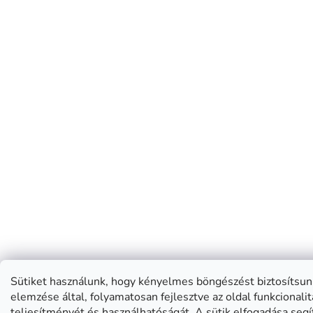
Sütiket használunk, hogy kényelmes böngészést biztosítsun
elemzése által, folyamatosan fejlesztve az oldal funkcionalit
teljesítményét és használhatóságát. A sütik elfogadása segí