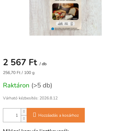
2 567 Ft
/ db
Egységár:
256,70 Ft / 100 g
Raktáron
(>5 db)
Várható kézbesítés:
2026.8.12
Hozzáadás a kosárhoz