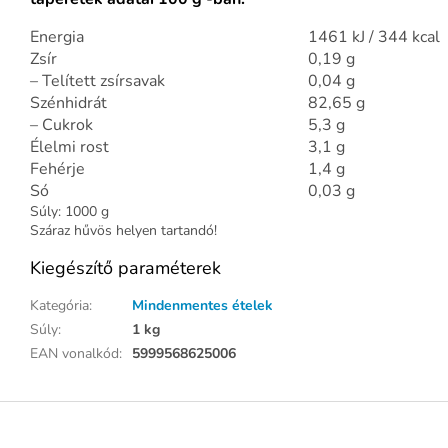
Energia
1461 kJ / 344 kcal
Zsír
0,19 g
– Telített zsírsavak
0,04 g
Szénhidrát
82,65 g
– Cukrok
5,3 g
Élelmi rost
3,1 g
Fehérje
1,4 g
Só
0,03 g
Súly: 1000 g
Száraz hűvös helyen tartandó!
Kiegészítő paraméterek
Kategória
:
Mindenmentes ételek
Súly
:
1 kg
EAN vonalkód
:
5999568625006
L
á