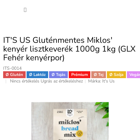
Ugrás
KOSÁ
a
fő
tartalomhoz
IT'S US Gluténmentes Miklos'
kenyér lisztkeverék 1000g 1kg (GLX
Fehér kenyérpor)
ITS-0014
Ø Glutén
Ø Laktóz
Ø Tojás
Prémium
Ø Tej
Ø Szója
Vegá
A
Nincs értékelés
Ugrás az értékeléshez
Márka:
It's Us
termék
átlagos
értékelése
5-
ből
0,0
csillag.