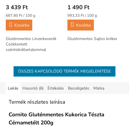
3 439 Ft
1 490 Ft
Egységár:
Egységár:
687,80 Ft / 100 g
993,33 Ft / 100 g
Kosárba
Kosárba
Gluténmentes Linzerkeverék
Gluténmentes Sajtos kréker
Csökkentett
szénhidráttartalommal
ÖSSZES KAPCSOLÓDÓ TERMÉK MEGJELENÍTÉSE
Leírás
Hasonló (6)
Értékelés
Beszélgetés
Márka
Termék részletes leírása
Cornito Gluténmentes Kukorica Tészta
Cérnametélt
200g