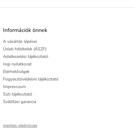
L
á
b
l
Információk önnek
é
A vásárlás lépései
c
Üzleti feltételek (ÁSZF)
Adatkezelési tájékoztató
Jogi nyilatkozat
Elérhetőségek
Fogyasztóvédelmi tájékoztató
Impresszum
Süti tájékoztató
Szállítási garancia
mentes-elelmiszer