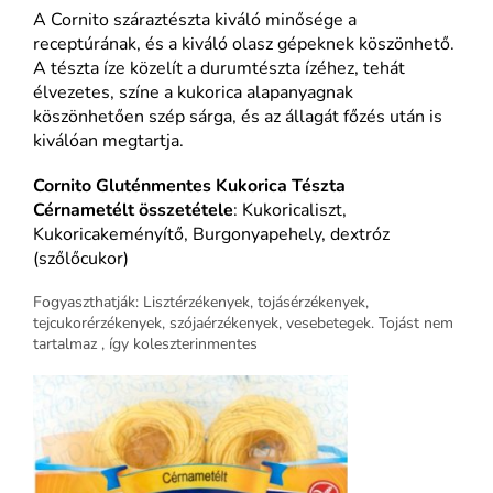
A Cornito száraztészta kiváló minősége a
receptúrának, és a kiváló olasz gépeknek köszönhető.
A tészta íze közelít a durumtészta ízéhez, tehát
élvezetes, színe a kukorica alapanyagnak
köszönhetően szép sárga, és az állagát főzés után is
kiválóan megtartja.
Cornito Gluténmentes Kukorica Tészta
Cérnametélt
összetétele
: Kukoricaliszt,
Kukoricakeményítő, Burgonyapehely, dextróz
(szőlőcukor)
Fogyaszthatják: Lisztérzékenyek, tojásérzékenyek,
tejcukorérzékenyek, szójaérzékenyek, vesebetegek. Tojást nem
tartalmaz , így koleszterinmentes