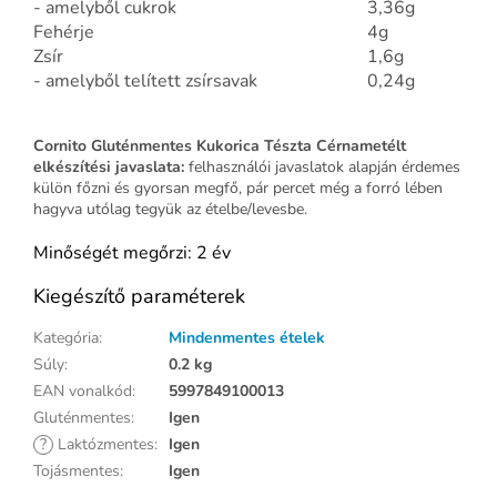
- amelyből cukrok
3,36g
Fehérje
4g
Zsír
1,6g
- amelyből telített zsírsavak
0,24g
Cornito Gluténmentes Kukorica Tészta Cérnametélt
elkészítési javaslata:
felhasználói javaslatok alapján érdemes
külön főzni és gyorsan megfő, pár percet még a forró lében
hagyva utólag tegyük az ételbe/levesbe.
Minőségét megőrzi: 2 év
Kiegészítő paraméterek
Kategória
:
Mindenmentes ételek
Súly
:
0.2 kg
EAN vonalkód
:
5997849100013
Gluténmentes
:
Igen
?
Laktózmentes
:
Igen
Tojásmentes
:
Igen