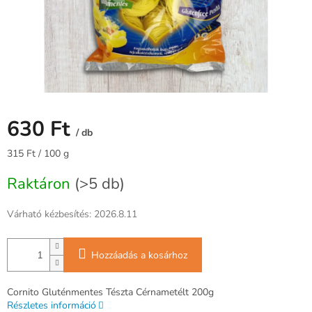
630 Ft
/ db
Egységár:
315 Ft / 100 g
Raktáron
(>5 db)
Várható kézbesítés:
2026.8.11
Hozzáadás a kosárhoz
Cornito Gluténmentes Tészta Cérnametélt 200g
Részletes információ