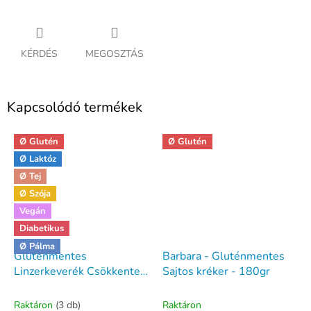
KÉRDÉS
MEGOSZTÁS
Kapcsolódó termékek
Ø Glutén
Ø Glutén
Ø Laktóz
Ø Tej
Ø Szója
Vegán
Diabetikus
Ø Pálma
Gluténmentes
Barbara - Gluténmentes
Linzerkeverék Csökkentett
Sajtos kréker - 180gr
szénhidráttartalommal
500g - Dia-Wellness
Raktáron
(3 db)
Raktáron