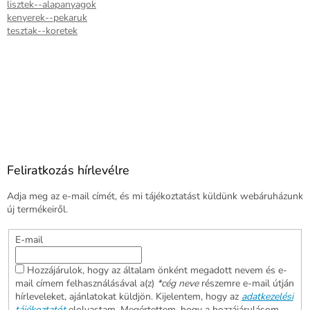
lisztek--alapanyagok
kenyerek--pekaruk
tesztak--koretek
Feliratkozás hírlevélre
Adja meg az e-mail címét, és mi tájékoztatást küldünk webáruházunk
új termékeiről.
E-mail
Hozzájárulok, hogy az általam önként megadott nevem és e-
mail címem felhasználásával a(z)
*cég neve
részemre e-mail útján
hírleveleket, ajánlatokat küldjön. Kijelentem, hogy az
adatkezelési
tájékoztatót
elolvastam. Megértettem, hogy a hozzájárulásom