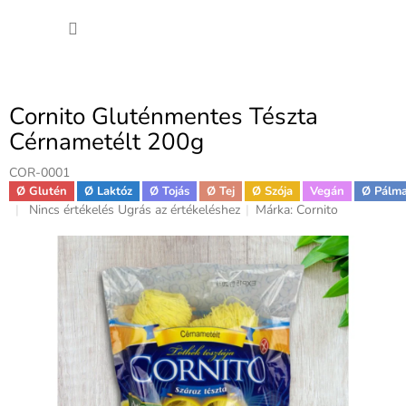
Ugrás
KOSÁ
a
fő
tartalomhoz
Cornito Gluténmentes Tészta
Cérnametélt 200g
COR-0001
Ø Glutén
Ø Laktóz
Ø Tojás
Ø Tej
Ø Szója
Vegán
Ø Pálm
A
Nincs értékelés
Ugrás az értékeléshez
Márka:
Cornito
termék
átlagos
értékelése
5-
ből
0,0
csillag.