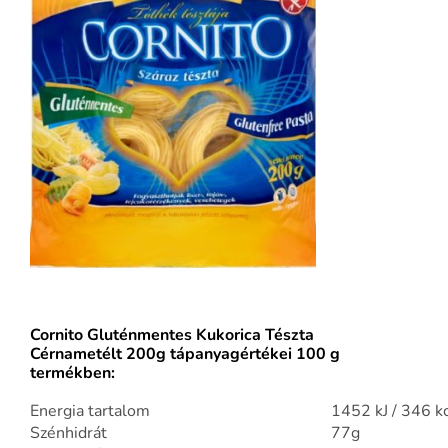
Cornito Gluténmentes Kukorica Tészta
Cérnametélt
200g tápanyagértékei 100 g
termékben:
Energia tartalom
1452 kJ / 346 k
Szénhidrát
77g