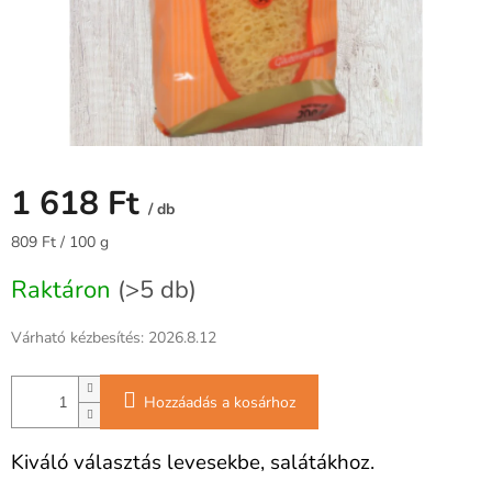
1 618 Ft
/ db
Egységár:
809 Ft / 100 g
Raktáron
(>5 db)
Várható kézbesítés:
2026.8.12
Hozzáadás a kosárhoz
Kiváló választás levesekbe, salátákhoz.