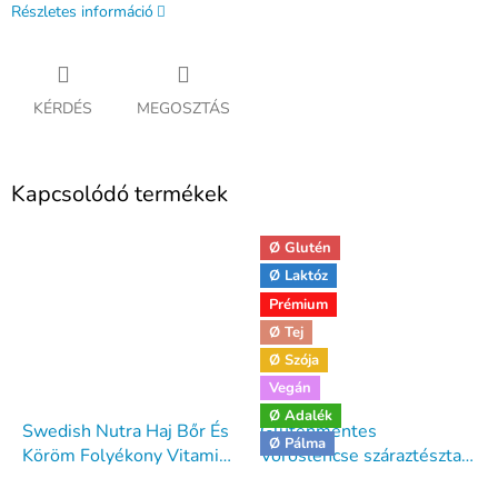
Részletes információ
KÉRDÉS
MEGOSZTÁS
Kapcsolódó termékek
Ø Glutén
Ø Laktóz
Prémium
Ø Tej
Ø Szója
Vegán
Ø Adalék
Swedish Nutra Haj Bőr És
Gluténmentes
Ø Pálma
Köröm Folyékony Vitamin
Vöröslencse száraztészta
Kollagénnel 500 ml
orsó 250 g - Dia-