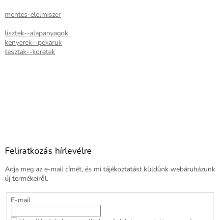
mentes-elelmiszer
lisztek--alapanyagok
kenyerek--pekaruk
tesztak--koretek
Feliratkozás hírlevélre
Adja meg az e-mail címét, és mi tájékoztatást küldünk webáruházunk
új termékeiről.
E-mail