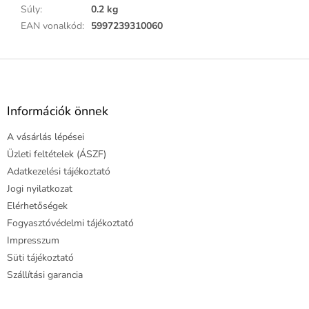
Súly
:
0.2 kg
EAN vonalkód
:
5997239310060
L
á
b
l
Információk önnek
é
A vásárlás lépései
c
Üzleti feltételek (ÁSZF)
Adatkezelési tájékoztató
Jogi nyilatkozat
Elérhetőségek
Fogyasztóvédelmi tájékoztató
Impresszum
Süti tájékoztató
Szállítási garancia