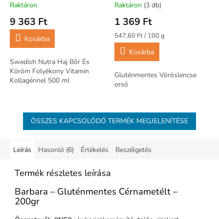
Wellness
Raktáron
Raktáron
(3 db)
9 363 Ft
1 369 Ft
Egységár:
547,60 Ft / 100 g
Kosárba
Kosárba
Swedish Nutra Haj Bőr És
Köröm Folyékony Vitamin
Gluténmentes Vöröslencse
Kollagénnel 500 ml
orsó
ÖSSZES KAPCSOLÓDÓ TERMÉK MEGJELENÍTÉSE
Leírás
Hasonló (6)
Értékelés
Beszélgetés
Termék részletes leírása
Barbara – Gluténmentes Cérnametélt –
200gr