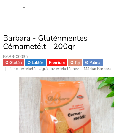
Ugrás
KOSÁ
a
fő
tartalomhoz
Barbara - Gluténmentes
Cérnametélt - 200gr
BARB-00035
Ø Glutén
Ø Laktóz
Prémium
Ø Tej
Ø Pálma
A
Nincs értékelés
Ugrás az értékeléshez
Márka:
Barbara
termék
átlagos
értékelése
5-
ből
0,0
csillag.