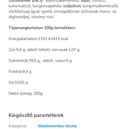
Összetevők (
INCI)
: kukoricakeményítő,
tojás
, rizsliszt,
kukoricaliszt, burgonyapehely,
szójaliszt
, burgonyakeményítő,
sűrítőanyag (guar-gumi), emulgeálószer (zsírsavak mono- és
digliceridjei), növényi rost
Tápanyagtartalom 100g termékben:
Energiatartalom:1701 kJ/415 kcal
Zsír:5,6 g, ebből telített zsírsavak:1,07 g
Szénhidrát:78,0 g, ebből cukor:0 g
Fehérje:9,9 g
Só:0,035 g
Nettó tömeg: 200g
Kiegészítő paraméterek
Kategória
:
Gluténmentes tészta