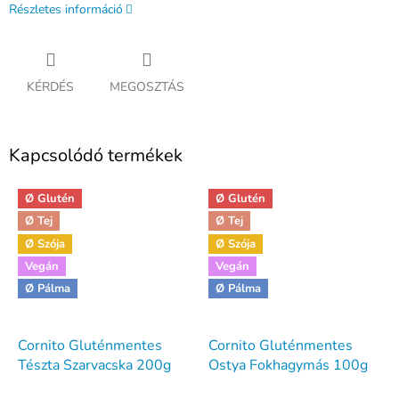
Részletes információ
KÉRDÉS
MEGOSZTÁS
Kapcsolódó termékek
Ø Glutén
Ø Glutén
Ø Tej
Ø Tej
Ø Szója
Ø Szója
Vegán
Vegán
Ø Pálma
Ø Pálma
Cornito Gluténmentes
Cornito Gluténmentes
Tészta Szarvacska 200g
Ostya Fokhagymás 100g