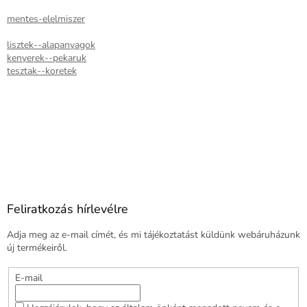
mentes-elelmiszer
lisztek--alapanyagok
kenyerek--pekaruk
tesztak--koretek
Feliratkozás hírlevélre
Adja meg az e-mail címét, és mi tájékoztatást küldünk webáruházunk
új termékeiről.
E-mail