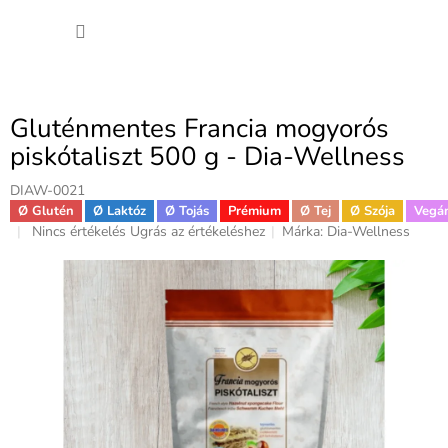
Ugrás
KOSÁ
a
fő
tartalomhoz
Gluténmentes Francia mogyorós
piskótaliszt 500 g - Dia-Wellness
DIAW-0021
Ø Glutén
Ø Laktóz
Ø Tojás
Prémium
Ø Tej
Ø Szója
Vegá
A
Nincs értékelés
Ugrás az értékeléshez
Márka:
Dia-Wellness
termék
átlagos
értékelése
5-
ből
0,0
csillag.