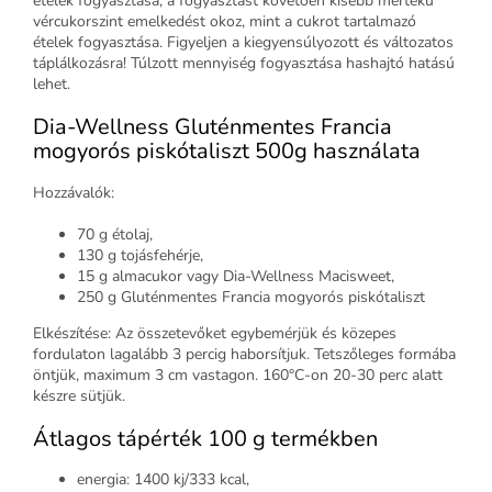
ételek fogyasztása, a fogyasztást követően kisebb mértékű
vércukorszint emelkedést okoz, mint a cukrot tartalmazó
ételek fogyasztása. Figyeljen a kiegyensúlyozott és változatos
táplálkozásra! Túlzott mennyiség fogyasztása hashajtó hatású
lehet.
Dia-Wellness Gluténmentes Francia
mogyorós piskótaliszt 500g használata
Hozzávalók:
70 g étolaj,
130 g tojásfehérje,
15 g almacukor vagy Dia-Wellness Macisweet,
250 g Gluténmentes Francia mogyorós piskótaliszt
Elkészítése: Az összetevőket egybemérjük és közepes
fordulaton lagalább 3 percig haborsítjuk. Tetszőleges formába
öntjük, maximum 3 cm vastagon. 160°C-on 20-30 perc alatt
készre sütjük.
Átlagos tápérték 100 g termékben
energia: 1400 kj/333 kcal,