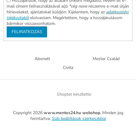
Hozzájárulok, hogy az általam önként megadott nevem és e-
mail címem felhasználásával a(z)
*cég neve
részemre e-mail útján
hírleveleket, ajánlatokat küldjön. Kijelentem, hogy az
adatkezelési
tájékoztatót
elolvastam. Megértettem, hogy a hozzájárulásom
bármikor visszavonhatom.
FELIRATKOZÁS
Abonett
Mester Család
Civita
Shoptet készítette
Copyright 2026
www.mentes24.hu webshop
. Minden jog
fenntartva.
Süti beállítások szerkesztése