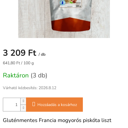
3 209 Ft
/ db
Egységár:
641,80 Ft / 100 g
Raktáron
(3 db)
Várható kézbesítés:
2026.8.12
Hozzáadás a kosárhoz
Gluténmentes Francia mogyorós piskóta liszt