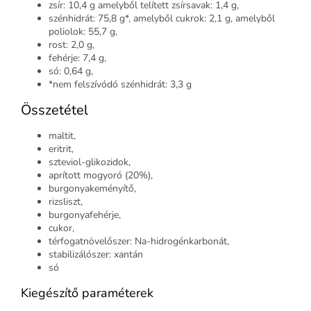
zsír: 10,4 g amelyből telített zsírsavak: 1,4 g,
szénhidrát: 75,8 g*, amelyből cukrok: 2,1 g, amelyből
poliolok: 55,7 g,
rost: 2,0 g,
fehérje: 7,4 g,
só: 0,64 g,
*nem felszívódó szénhidrát: 3,3 g
Összetétel
maltit,
eritrit,
szteviol-glikozidok,
aprított mogyoró (20%),
burgonyakeményítő,
rizsliszt,
burgonyafehérje,
cukor,
térfogatnövelőszer: Na-hidrogénkarbonát,
stabilizálószer: xantán
só
Kiegészítő paraméterek