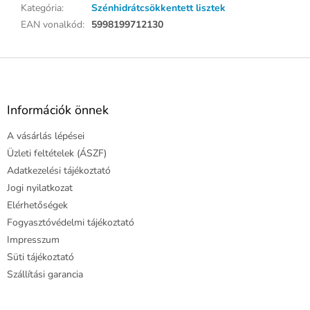
Kategória
:
Szénhidrátcsökkentett lisztek
EAN vonalkód
:
5998199712130
L
á
b
l
Információk önnek
é
A vásárlás lépései
c
Üzleti feltételek (ÁSZF)
Adatkezelési tájékoztató
Jogi nyilatkozat
Elérhetőségek
Fogyasztóvédelmi tájékoztató
Impresszum
Süti tájékoztató
Szállítási garancia