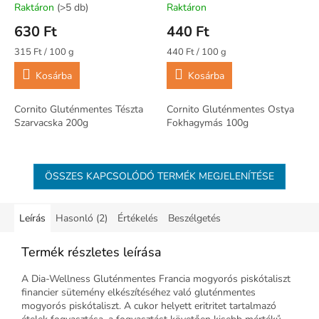
Raktáron
(>5 db)
Raktáron
630 Ft
440 Ft
Egységár:
Egységár:
315 Ft / 100 g
440 Ft / 100 g
Kosárba
Kosárba
Cornito Gluténmentes Tészta
Cornito Gluténmentes Ostya
Szarvacska 200g
Fokhagymás 100g
ÖSSZES KAPCSOLÓDÓ TERMÉK MEGJELENÍTÉSE
Leírás
Hasonló (2)
Értékelés
Beszélgetés
Termék részletes leírása
A Dia-Wellness Gluténmentes Francia mogyorós piskótaliszt
financier sütemény elkészítéséhez való gluténmentes
mogyorós piskótaliszt. A cukor helyett eritritet tartalmazó