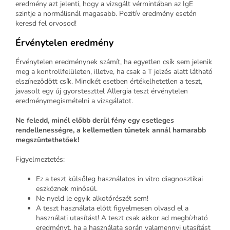
eredmény azt jelenti, hogy a vizsgált vérmintában az IgE
szintje a normálisnál magasabb. Pozitív eredmény esetén
keresd fel orvosod!
Érvénytelen eredmény
Érvénytelen eredménynek számít, ha egyetlen csík sem jelenik
meg a kontrollfelületen, illetve, ha csak a T jelzés alatt látható
elszíneződött csík. Mindkét esetben értékelhetetlen a teszt,
javasolt egy új gyorsteszttel Allergia teszt érvénytelen
eredménymegismételni a vizsgálatot.
Ne feledd, minél előbb derül fény egy esetleges
rendellenességre, a kellemetlen tünetek annál hamarabb
megszüntethetőek!
Figyelmeztetés:
Ez a teszt külsőleg használatos in vitro diagnosztikai
eszköznek minősül.
Ne nyeld le egyik alkotórészét sem!
A teszt használata előtt figyelmesen olvasd el a
használati utasítást! A teszt csak akkor ad megbízható
eredményt, ha a használata során valamennyi utasítást