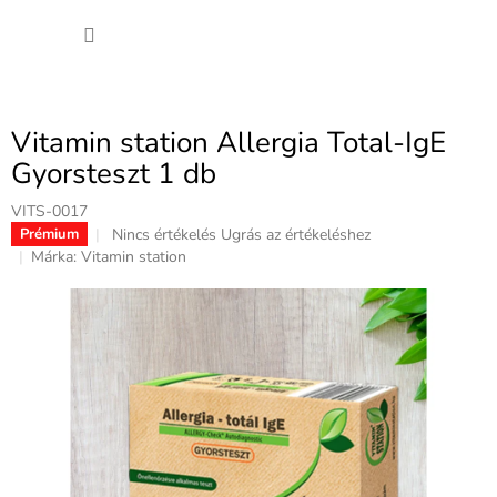
Ugrás
KOSÁ
a
fő
tartalomhoz
Vitamin station Allergia Total-IgE
Gyorsteszt 1 db
VITS-0017
A
Nincs értékelés
Ugrás az értékeléshez
Prémium
termék
Márka:
Vitamin station
átlagos
értékelése
5-
ből
0,0
csillag.