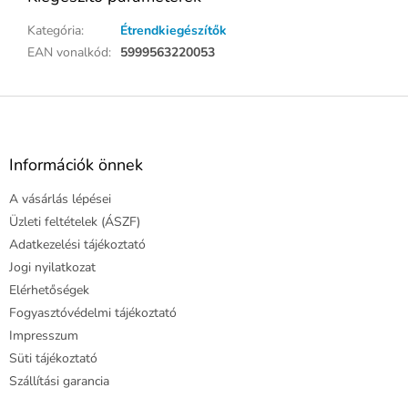
Kategória
:
Étrendkiegészítők
EAN vonalkód
:
5999563220053
L
á
b
l
Információk önnek
é
A vásárlás lépései
c
Üzleti feltételek (ÁSZF)
Adatkezelési tájékoztató
Jogi nyilatkozat
Elérhetőségek
Fogyasztóvédelmi tájékoztató
Impresszum
Süti tájékoztató
Szállítási garancia