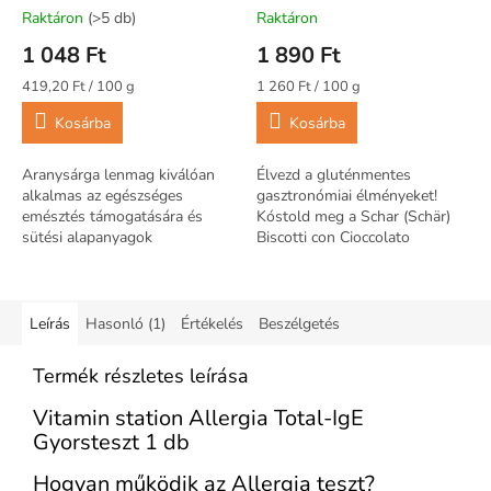
Raktáron
(>5 db)
Raktáron
1 048 Ft
1 890 Ft
Egységár:
Egységár:
419,20 Ft / 100 g
1 260 Ft / 100 g
Kosárba
Kosárba
Aranysárga lenmag kiválóan
Élvezd a gluténmentes
alkalmas az egészséges
gasztronómiai élményeket!
emésztés támogatására és
Kóstold meg a Schar (Schär)
sütési alapanyagok
Biscotti con Cioccolato
gazdagítására. Ez a minősített
gluténmentes csokis kekszet
BIO termék garantáltan
és élvezd az ízeket!
glutén-, laktóz- és...
Leírás
Hasonló (1)
Értékelés
Beszélgetés
Termék részletes leírása
Vitamin station Allergia Total-IgE
Gyorsteszt 1 db
Hogyan működik az Allergia teszt?