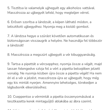
5. Tisztítsa le valamelyik ujjhegyét egy alkoholos vattával.
Masszírozza az ujjbegyét lefelé, hogy megteljen vérrel.
6. Erősen szorítsa a lándzsát, a képen látható módon, a
letisztított ujjbegyéhez. Nyomja meg a kioldó gombot.
7. A lándzsa hegye a szúrást követően automatikusan és
biztonságosan visszaugrik a helyére. Ne használja fel többször
a lándzsát!
8. Masszírozza a megszúrt ujjbegyét a vér kibuggyanásáig.
9. Tartsa a pipettát a vércsepphez, nyomja össze a végét, majd
lassan felengedve szívja fel a vért a pipetta belsejében jelzett
vonalig. Ne nyomja közben újra össze a pipetta végét! Ha nem
éri el a vér a jelzést, masszírozza újra az ujjbegyét, hogy még
egy kis mintát nyerjen. Amennyire lehetséges, törekedjen a
légbuborék elkerüléséhez.
10. Cseppentse a vérmintát a pipetta összenyomásával a
tesztkazetta kerek mintagyűjtő ablakába az ábra szerint.