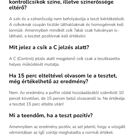
kontrollcsíkok színe, illetve színerőssége
eltérő?
A szín és a színerősség nem befolyásolja a teszt kiértékelését.
A csíkoknak csupán tisztán láthatóaknak és homogénnek kell
lenniük. Amennyiben mindkét csík ?akár csak halványan is-
látható, a tesztet pozitívnak kell értékelni.
Mit jelez a csík a C jelzés alatt?
A C (Control) jelzés alatt megjelenő csík csak a tesztkazetta
helyes működését mutatja.
Ha 15 perc elteltével olvasom le a tesztet,
még értékelhető az eredmény?
Nem. Az eredmény a puffer oldat hozzáadásától számított 10
percet követően, de 15 percen belül olvasandó le. Ne értékelje
a tesztet 15 perc eltelte után!
Mi a teendőm, ha a teszt pozitív?
Amennyiben az eredmény pozitív, az azt jelenti, hogy a vizsgált
vérmintában az IgE szintje meghaladta a normál értéket.