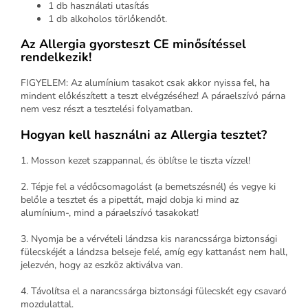
1 db használati utasítás
1 db alkoholos törlőkendőt.
Az Allergia gyorsteszt CE minősítéssel
rendelkezik!
FIGYELEM: Az alumínium tasakot csak akkor nyissa fel, ha
mindent előkészített a teszt elvégzéséhez! A páraelszívó párna
nem vesz részt a tesztelési folyamatban.
Hogyan kell használni az Allergia tesztet?
1. Mosson kezet szappannal, és öblítse le tiszta vízzel!
2. Tépje fel a védőcsomagolást (a bemetszésnél) és vegye ki
belőle a tesztet és a pipettát, majd dobja ki mind az
alumínium-, mind a páraelszívó tasakokat!
3. Nyomja be a vérvételi lándzsa kis narancssárga biztonsági
fülecskéjét a lándzsa belseje felé, amíg egy kattanást nem hall,
jelezvén, hogy az eszköz aktiválva van.
4. Távolítsa el a narancssárga biztonsági fülecskét egy csavaró
mozdulattal.