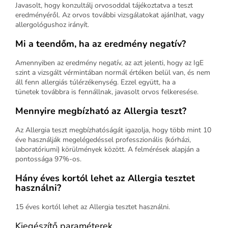
Javasolt, hogy konzultálj orvosoddal tájékoztatva a teszt
eredményéről. Az orvos további vizsgálatokat ajánlhat, vagy
allergológushoz irányít.
Mi a teendőm, ha az eredmény negatív?
Amennyiben az eredmény negatív, az azt jelenti, hogy az IgE
szint a vizsgált vérmintában normál értéken belül van, és nem
áll fenn allergiás túlérzékenység. Ezzel együtt, ha a
tünetek továbbra is fennállnak, javasolt orvos felkeresése.
Mennyire megbízható az Allergia teszt?
Az Allergia teszt megbízhatóságát igazolja, hogy több mint 10
éve használják megelégedéssel professzionális (kórházi,
laboratóriumi) körülmények között. A felmérések alapján a
pontossága 97%-os.
Hány éves kortól lehet az Allergia tesztet
használni?
15 éves kortól lehet az Allergia tesztet használni.
Kiegészítő paraméterek