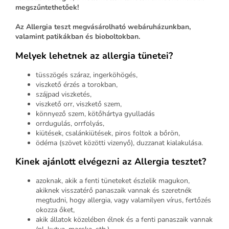
megszűntethetőek!
Az Allergia teszt megvásárolható webáruházunkban,
valamint patikákban és bioboltokban.
Melyek lehetnek az allergia tünetei?
tüsszögés száraz, ingerköhögés,
viszkető érzés a torokban,
szájpad viszketés,
viszkető orr, viszkető szem,
könnyező szem, kötőhártya gyulladás
orrdugulás, orrfolyás,
kiütések, csalánkiütések, piros foltok a bőrön,
ödéma (szövet közötti vizenyő), duzzanat kialakulása.
Kinek ajánlott elvégezni az Allergia tesztet?
azoknak, akik a fenti tüneteket észlelik magukon,
akiknek visszatérő panaszaik vannak és szeretnék
megtudni, hogy allergia, vagy valamilyen vírus, fertőzés
okozza őket,
akik állatok közelében élnek és a fenti panaszaik vannak