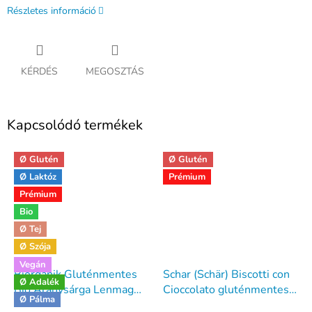
Részletes információ
KÉRDÉS
MEGOSZTÁS
Kapcsolódó termékek
Ø Glutén
Ø Glutén
Ø Laktóz
Prémium
Prémium
Bio
Ø Tej
Ø Szója
Vegán
Biorganik Gluténmentes
Schar (Schär) Biscotti con
Ø Adalék
Bio Aranysárga Lenmag
Cioccolato gluténmentes
Ø Pálma
250g
csokis keksz 150g