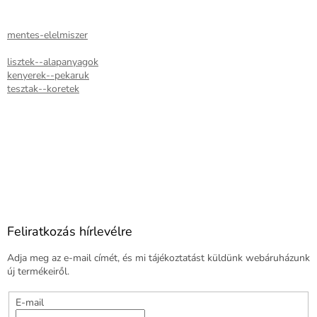
mentes-elelmiszer
lisztek--alapanyagok
kenyerek--pekaruk
tesztak--koretek
Feliratkozás hírlevélre
Adja meg az e-mail címét, és mi tájékoztatást küldünk webáruházunk
új termékeiről.
E-mail