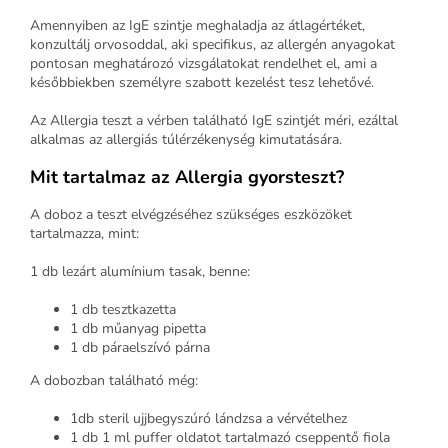
Amennyiben az IgE szintje meghaladja az átlagértéket,
konzultálj orvosoddal, aki specifikus, az allergén anyagokat
pontosan meghatározó vizsgálatokat rendelhet el, ami a
későbbiekben személyre szabott kezelést tesz lehetővé.
Az Allergia teszt a vérben található IgE szintjét méri, ezáltal
alkalmas az allergiás túlérzékenység kimutatására.
Mit tartalmaz az Allergia gyorsteszt?
A doboz a teszt elvégzéséhez szükséges eszközöket
tartalmazza, mint:
1 db lezárt alumínium tasak, benne:
1 db tesztkazetta
1 db műanyag pipetta
1 db páraelszívó párna
A dobozban található még:
1db steril ujjbegyszúró lándzsa a vérvételhez
1 db 1 ml puffer oldatot tartalmazó cseppentő fiola