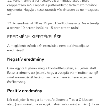
11. Várjon, amíg a vér felszívódik a mintaablakból, majd
cseppentsen 4-5 cseppet a pufferoldatot tartalmazó fiolából
ugyanoda. Hagyja a tesztkazettát vízszintesen és ne mozgassa
azt.
12. Az eredményt 10 és 15 perc között olvassa le. Ne értékelje
a tesztet 10 percen belül és 15 perc eltelte után!
EREDMÉNY KIÉRTÉKELÉSE
A megjelenő csíkok színintenzitása nem befolyásolja az
eredményt!
Negatív eredmény
Csak egy csík jelenik meg a kontrollfelületen, a C jelzés alatt.
Ez az eredmény azt jelenti, hogy a vizsgált vérmintában az IgE
szint normál értékhatáron van, azaz nem áll fenn allergiás
érzékenység.
Pozitív eredmény
Két csík jelenik meg a kontrollfelületen: a T és a C jelzések
alatt (nem számít, ha az egyik halványabb, mint a másik). Ez az