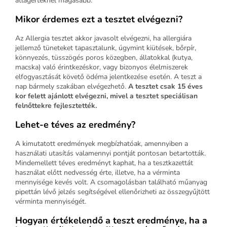
átlagértéknél magasabb.
Mikor érdemes ezt a tesztet elvégezni?
Az Allergia tesztet akkor javasolt elvégezni, ha allergiára
jellemző tüneteket tapasztalunk, úgymint kiütések, bőrpír,
könnyezés, tüsszögés poros közegben, állatokkal (kutya,
macska) való érintkezéskor, vagy bizonyos élelmiszerek
elfogyasztását követő ödéma jelentkezése esetén. A teszt a
nap bármely szakában elvégezhető.
A tesztet csak 15 éves
kor felett ajánlott elvégezni, mivel a tesztet speciálisan
felnőttekre fejlesztették.
Lehet-e téves az eredmény?
A kimutatott eredmények megbízhatóak, amennyiben a
használati utasítás valamennyi pontját pontosan betartották.
Mindemellett téves eredményt kaphat, ha a tesztkazettát
használat előtt nedvesség érte, illetve, ha a vérminta
mennyisége kevés volt. A csomagolásban található műanyag
pipettán lévő jelzés segítségével ellenőrizheti az összegyűjtött
vérminta mennyiségét.
Hogyan értékelendő a teszt eredménye, ha a