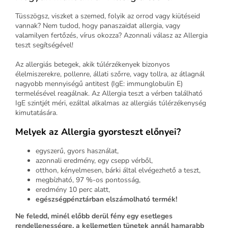
Tüsszögsz, viszket a szemed, folyik az orrod vagy kiütéseid
vannak? Nem tudod, hogy panaszaidat allergia, vagy
valamilyen fertőzés, vírus okozza? Azonnali válasz az Allergia
teszt segítségével!
Az allergiás betegek, akik túlérzékenyek bizonyos
élelmiszerekre, pollenre, állati szőrre, vagy tollra, az átlagnál
nagyobb mennyiségű antitest (IgE: immunglobulin E)
termelésével reagálnak. Az Allergia teszt a vérben található
IgE szintjét méri, ezáltal alkalmas az allergiás túlérzékenység
kimutatására.
Melyek az Allergia gyorsteszt előnyei?
egyszerű, gyors használat,
azonnali eredmény, egy csepp vérből,
otthon, kényelmesen, bárki által elvégezhető a teszt,
megbízható, 97 %-os pontosság,
eredmény 10 perc alatt,
egészségpénztárban elszámolható termék!
Ne feledd, minél előbb derül fény egy esetleges
rendellenességre, a kellemetlen tünetek annál hamarabb