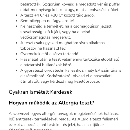
betartották. Szigorúan kövesd a megadott vér és puffer
oldat mennyiségeket, csakúgy, mint a leolvasási időket.
A teszt +4 C° és +30 C° között tárolandó.
Semmiképpen ne fagyaszd le!
Ne használd a terméket, ha a csomagoláson jelzett
szavatossági idő lejárt, vagy ha a belső
védőcsomagolás megsérült.
A teszt csak egyszeri meghatározásra alkalmas,
többször ne használd fel!
Gyermekek elől elzárva tartandó!
Használat után a teszt valamennyi tartozéka eldobható
a háztartási hulladékok közé.
A gyorsteszt orvostechnikai eszköz, mely EP számlára is
elszámolható. Kockázatokról olvasd el a használati
útmutatót, vagy kérdezd meg kezelőorvosod!
Gyakran Ismételt Kérdések
Hogyan működik az Allergia teszt?
A szervezet egyes allergén anyagok megjelenésének hatására
IgE antitestek termelésével reagál. Az Allergia teszt felismeri
ezeket a speciális antitesteket és jelzi, ha a szintjük az