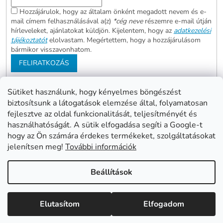
Hozzájárulok, hogy az általam önként megadott nevem és e-
mail címem felhasználásával a(z)
*cég neve
részemre e-mail útján
hírleveleket, ajánlatokat küldjön. Kijelentem, hogy az
adatkezelési
tájékoztatót
elolvastam. Megértettem, hogy a hozzájárulásom
bármikor visszavonhatom.
FELIRATKOZÁS
Sütiket használunk, hogy kényelmes böngészést
biztosítsunk a látogatások elemzése által, folyamatosan
Abonett
Mester Család
fejlesztve az oldal funkcionalitását, teljesítményét és
Civita
használhatóságát. A sütik elfogadása segíti a Google-t
hogy az Ön számára érdekes termékeket, szolgáltatásokat
jelenítsen meg!
További információk
Shoptet készítette
Beállítások
Copyright 2026
www.mentes24.hu webshop
. Minden jog
Elutasítom
Elfogadom
fenntartva.
Süti beállítások szerkesztése