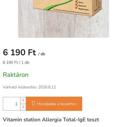
6 190 Ft
/ db
Egységár:
6 190 Ft / 1 db
Raktáron
Várható kézbesítés:
2026.8.12
Hozzáadás a kosárhoz
Vitamin station Allergia Total-IgE teszt