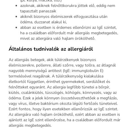
(pl. kutya, macska, stb.)
azoknak, akiknek felnőttkorukra jöttek elő, eddig nem
tapasztalt panaszaik
akiknél bizonyos élelmiszerek elfogyasztása után
ödéma, duzzanat alakul ki,
abban az esetben is érdemes ellenőrizni az IgE szintet,
ha a családban előfordult már allergiás megbetegedés,
mivel az allergiára való hajlam örökölhető.
Általános tudnivalók az allergiáról
Az allergiás betegek, akik túlérzékenyek bizonyos
élelmiszerekre, pollenre, állati szőrre, vagy tollra, az átlagnál
nagyobb mennyiségű antitest (IgE: immunglobulin E)
termelésével reagálnak. A túlérzékenység kialakulása
életkortól független, érinthet gyermekeket, serdülőket és
felnőtteket egyaránt. Az allergia legfőbb tünetei a bőrpír,
kiütés, csalánkiütés, tüsszögés, köhögés, könnyezés, vagy az
ödéma. Ezek a jelek könnyen összetéveszthetőek a megfázás,
vagy vírus, illetve baktérium okozta légúti fertőzés tüneteivel.
Ezért fontos, hogy ilyen esetekben ellenőrizzük az IgE szintet.
Az allergiára való hajlam örökölhető, ezért abban az esetben is
ajánlott az IgE szint ellenőrzése, ha a családban előfordult már
allergiás megbetegedés.