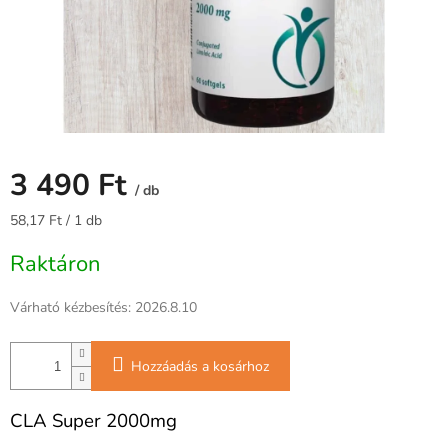
3 490 Ft
/ db
Egységár:
58,17 Ft / 1 db
Raktáron
Várható kézbesítés:
2026.8.10
Hozzáadás a kosárhoz
CLA Super 2000mg