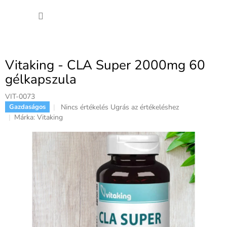
Ugrás
KOSÁ
a
fő
tartalomhoz
Vitaking - CLA Super 2000mg 60
gélkapszula
VIT-0073
A
Nincs értékelés
Ugrás az értékeléshez
Gazdaságos
termék
Márka:
Vitaking
átlagos
értékelése
5-
ből
0,0
csillag.