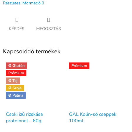
Részletes információ
KÉRDÉS
MEGOSZTÁS
Kapcsolódó termékek
Ø Glutén
Prémium
Prémium
Ø Tej
Ø Szója
Ø Pálma
Csoki ízű rizskása
GAL Kolin-só cseppek
proteinnel – 60g
100ml