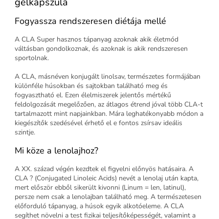
gélkapszula
Fogyassza rendszeresen diétája mellé
A CLA Super hasznos tápanyag azoknak akik életmód
váltásban gondolkoznak, és azoknak is akik rendszeresen
sportolnak.
A CLA, másnéven konjugált linolsav, természetes formájában
különféle húsokban és sajtokban található meg és
fogyasztható el. Ezen élelmiszerek jelentős mértékű
feldolgozását megelőzően, az átlagos étrend jóval több CLA-t
tartalmazott mint napjainkban. Mára leghatékonyabb módon a
kiegészítők szedésével érhető el e fontos zsírsav ideális
szintje.
Mi köze a lenolajhoz?
A XX. század végén kezdtek el figyelni előnyös hatásaira. A
CLA ? (Conjugated Linoleic Acids) nevét a lenolaj után kapta,
mert először ebből sikerült kivonni (Linum = len, latinul),
persze nem csak a lenolajban található meg. A természetesen
előforduló tápanyag, a húsok egyik alkotóeleme. A CLA
segíthet növelni a test fizikai teljesítőképességét, valamint a