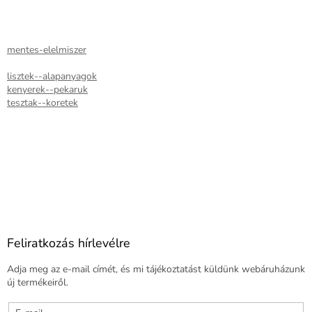
mentes-elelmiszer
lisztek--alapanyagok
kenyerek--pekaruk
tesztak--koretek
Feliratkozás hírlevélre
Adja meg az e-mail címét, és mi tájékoztatást küldünk webáruházunk
új termékeiről.