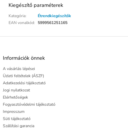
Kiegészítő paraméterek
Kategória
:
Étrendkiegészítők
EAN vonalkód
:
5999561251165
L
á
b
l
Információk önnek
é
A vásárlás lépései
c
Üzleti feltételek (ÁSZF)
Adatkezelési tájékoztató
Jogi nyilatkozat
Elérhetőségek
Fogyasztóvédelmi tájékoztató
Impresszum
Süti tájékoztató
Szállítási garancia