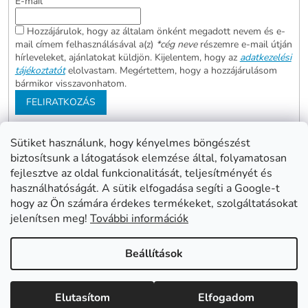
E-mail
Hozzájárulok, hogy az általam önként megadott nevem és e-
mail címem felhasználásával a(z)
*cég neve
részemre e-mail útján
hírleveleket, ajánlatokat küldjön. Kijelentem, hogy az
adatkezelési
tájékoztatót
elolvastam. Megértettem, hogy a hozzájárulásom
bármikor visszavonhatom.
FELIRATKOZÁS
Sütiket használunk, hogy kényelmes böngészést
biztosítsunk a látogatások elemzése által, folyamatosan
Abonett
Mester Család
fejlesztve az oldal funkcionalitását, teljesítményét és
Civita
használhatóságát. A sütik elfogadása segíti a Google-t
hogy az Ön számára érdekes termékeket, szolgáltatásokat
jelenítsen meg!
További információk
Shoptet készítette
Beállítások
Copyright 2026
www.mentes24.hu webshop
. Minden jog
Elutasítom
Elfogadom
fenntartva.
Süti beállítások szerkesztése