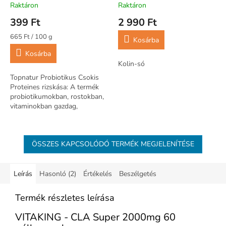
Raktáron
Raktáron
399 Ft
2 990 Ft
Egységár:
665 Ft / 100 g
Kosárba
Kosárba
Kolin-só
Topnatur Probiotikus Csokis
Proteines rizskása: A termék
probiotikumokban, rostokban,
vitaminokban gazdag,
gluténmentes, nem tartalmaz
tejet, tojást, vegan étrendet
követők...
ÖSSZES KAPCSOLÓDÓ TERMÉK MEGJELENÍTÉSE
Leírás
Hasonló (2)
Értékelés
Beszélgetés
Termék részletes leírása
VITAKING - CLA Super 2000mg 60