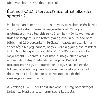
tápanyagokat az izmokba beépíteni.
Életmód váltást tervezel? Szeretnél elkezdeni
sportolni?
Ha korábban nem sportoltál, nem vagy edzésben, ezért kezdd
a mozgást valami kevésbé megerőltetővel. Mondjuk
gyaloglással. Az a legjobb tempó, amikor még kényelmesen
tudsz beszélgetni a melletted gyaloglóval, a pulzusod nem
több, mint 130 percenként. Próbáld megcélozni ezt. Nem a
sebesség a lényeg, hanem, hogy élvezd a gyaloglást, mindezt
kint a friss levegőn tegyed. Először 20-30 perc, gyaloglás,
majd emeld 45 percre. Ha ez már jól megy, akkor kezdj el
erőfeszítést igénylő feladatokat végezni! Például
beiratkozhatsz egy konditerembe és egy szakértő edzővel
fokozatos, a jelenlegi kondíciódnak megfelelő programot
dolgoznátok ki. Ne feledd az edzés mellett pótolni a
szükséges vitaminokat is.
A Vitaking CLA Super kapszulánként 1000mg hatóanyagot
tartalmaz. Napi ajánlott mennyiség 2 kapszula.