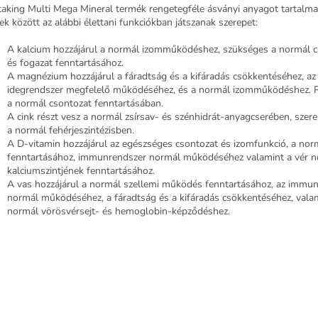
taking Multi Mega Mineral termék rengetegféle ásványi anyagot tartalma
ek között az alábbi élettani funkciókban játszanak szerepet:
A kalcium hozzájárul a normál izomműködéshez, szükséges a normál c
és fogazat fenntartá­sához.
A magnézium hozzájárul a fáradtság és a kifáradás csök­kentéséhez, az
idegrendszer megfelelő működéséhez, és a normál izomműködéshez. R
a normál csontozat fenntartá­sában.
A cink részt vesz a normál zsírsav- és szénhidrát-anyagcserében, szerep
a normál fehérjeszintézisben.
A D-vitamin hozzájárul az egészséges csontozat és izomfunkció, a nor
fenntartásához, immunrendszer normál működéséhez valamint a vér 
kalciumszintjének fenntartásához.
A vas hozzájárul a normál szellemi működés fenntartásához, az immu
normál működéséhez, a fáradtság és a kifáradás csökkentéséhez, vala
normál vörösvérsejt- és hemoglobin-képződéshez.