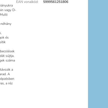
EAN vonalkód
:
5999561251806
Hiányukra
min vagy D-
Multi
e néhány
,
gok és
ítik
 becslések
át sújtja.
egek száma
távozik a
arad. A
képzésben
as, a réz