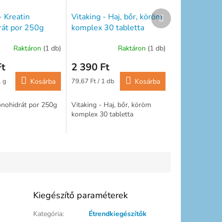
Következő
- Kreatin
Vitaking - Haj, bőr, köröm
termék
át por 250g
komplex 30 tabletta
Raktáron
(1 db)
Raktáron
(1 db)
Ft
2 390 Ft
Egységár:
1 g
Kosárba
79,67 Ft / 1 db
Kosárba
onohidrát por 250g
Vitaking - Haj, bőr, köröm
komplex 30 tabletta
Kiegészítő paraméterek
Kategória
:
Étrendkiegészítők