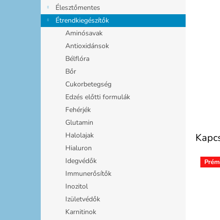
l
Élesztőmentes
Étrendkiegészítők
Aminósavak
Antioxidánsok
Bélflóra
Bőr
Cukorbetegség
Edzés előtti formulák
Fehérjék
Glutamin
Halolajak
Kapc
Hialuron
Idegvédők
Prém
Immunerősítők
Inozitol
Izületvédők
Karnitinok