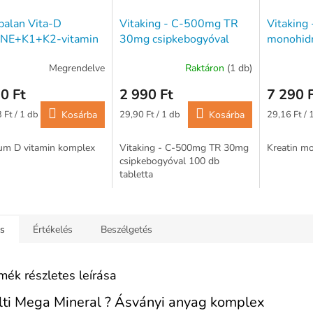
alan Vita-D
Vitaking - C-500mg TR
Vitaking 
NE+K1+K2-vitamin
30mg csipkebogyóval
monohidr
ula – 60db
100 db tabletta
Megrendelve
Raktáron
(1 db)
0 Ft
2 990 Ft
7 290 
ár:
Egységár:
Egységár:
 Ft / 1 db
Kosárba
29,90 Ft / 1 db
Kosárba
29,16 Ft / 
um D vitamin komplex
Vitaking - C-500mg TR 30mg
Kreatin m
csipkebogyóval 100 db
tabletta
ás
Értékelés
Beszélgetés
mék részletes leírása
ti Mega Mineral ? Ásványi anyag komplex