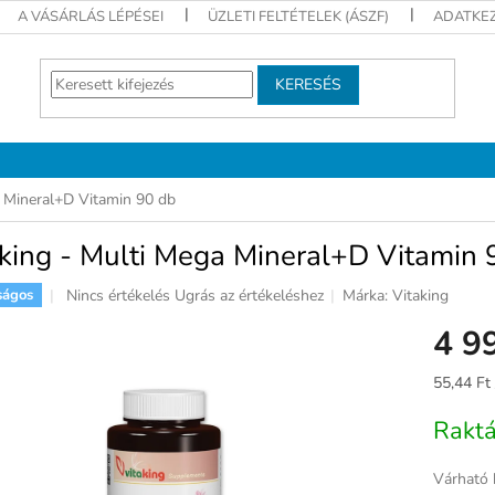
A VÁSÁRLÁS LÉPÉSEI
ÜZLETI FELTÉTELEK (ÁSZF)
ADATKEZ
KERESÉS
a Mineral+D Vitamin 90 db
king - Multi Mega Mineral+D Vitamin 
A
Nincs értékelés
Ugrás az értékeléshez
Márka:
Vitaking
ságos
termék
4 9
átlagos
értékelése
5-
Egységár
55,44 Ft 
ből
0,0
Rakt
csillag.
Várható 