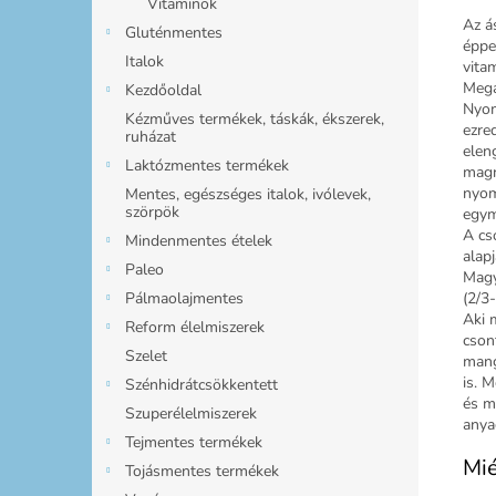
Vitaminok
Az á
Gluténmentes
éppe
Italok
vita
Mega
Kezdőoldal
Nyom
Kézműves termékek, táskák, ékszerek,
ezre
ruházat
elen
Laktózmentes termékek
magn
nyom
Mentes, egészséges italok, ivólevek,
szörpök
egym
A cs
Mindenmentes ételek
alap
Paleo
Magy
(2/3-
Pálmaolajmentes
Aki 
Reform élelmiszerek
cson
Szelet
mang
is. 
Szénhidrátcsökkentett
és m
Szuperélelmiszerek
anya
Tejmentes termékek
Mié
Tojásmentes termékek