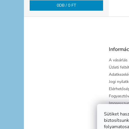
0
DB /
0 FT
L
á
b
l
é
Informác
c
A vásárlás 
Üzleti felt
Adatkezelés
Jogi nyilat
Elérhetősé
Fogyasztóv
Impresszu
Süti tájéko
Sütiket has
Szállítási g
biztosítsunk
folyamatosan