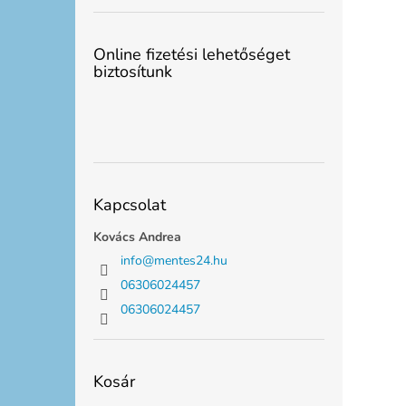
Online fizetési lehetőséget
biztosítunk
Kapcsolat
Kovács Andrea
info
@
mentes24.hu
06306024457
06306024457
Kosár