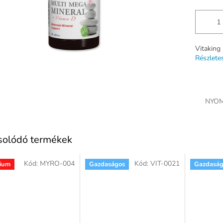
Vitaking
Részlete
NYOM
solódó termékek
Kód:
MYRO-004
Kód:
VIT-0021
ium
Gazdaságos
Gazdaság