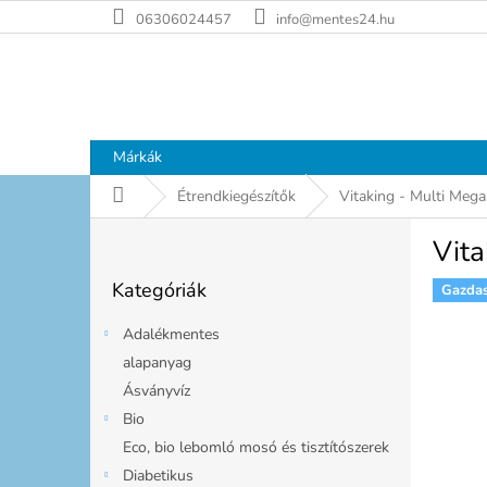
Ugrás
06306024457
info@mentes24.hu
a
fő
tartalomhoz
Márkák
Kezdőlap
Étrendkiegészítők
Vitaking - Multi Meg
O
Vita
l
Kategóriák
d
Kategóriák
átugrása
Gazda
a
l
Adalékmentes
s
alapanyag
ó
Ásványvíz
p
a
Bio
n
Eco, bio lebomló mosó és tisztítószerek
e
Diabetikus