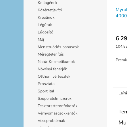
Kollagének
Myrob
Közérzetjavító
4000
Kreatinok
kapsz
Légútak
Lúgósító
6 29
Máj
Egység
104,83
Menstruációs panaszok
Méregtelenítés
Prémi
Natúr Kozmetikumok
Növényi fehérjék
Otthoni vértesztek
Prosztata
Sport ital
Leír
Szuperélelmiszerek
Tesztorszteronfokozók
Ter
Vérnyomáscsökkentők
Veseproblémák
Mul