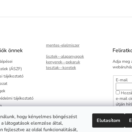
mentes-elelmiszer
iók önnek
Feliratk
lisztek--alapanyagok
lépései
Adja meg a
kenyerek--pekaruk
webáruházu
tesztak--koretek
ételek (ÁSZF)
i tájékoztató
E-mail
kozat
gek
Hozzá
édelmi tájékoztató
e-mail c
útján hír
m
adatkezel
ztató
hozzájár
ználunk, hogy kényelmes böngészést
Elutasítom
E
arancia
 a látogatások elemzése által,
FELI
 fejlesztve az oldal funkcionalitását,