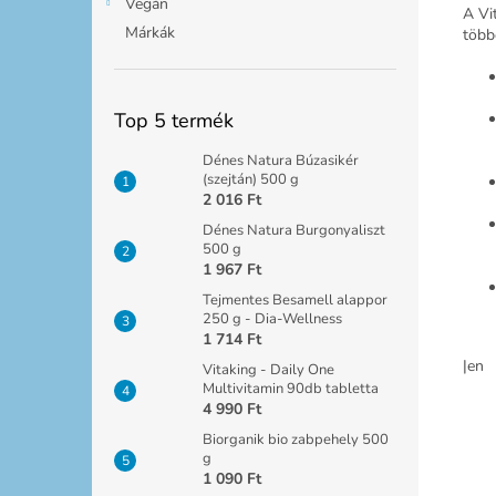
Vegán
A Vi
Márkák
több
Top 5 termék
Dénes Natura Búzasikér
(szejtán) 500 g
2 016 Ft
Dénes Natura Burgonyaliszt
500 g
1 967 Ft
Tejmentes Besamell alappor
250 g - Dia-Wellness
1 714 Ft
|en
Vitaking - Daily One
Multivitamin 90db tabletta
4 990 Ft
Biorganik bio zabpehely 500
g
1 090 Ft