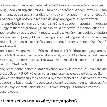
sványianyagok és a nyomelemek előállítására a szervezetünk képtelen. 
n úgy oda kell figyelni, mint a vitaminok esetében. Ahogy létezik C-vita
min hiány, éppen úgy ismerjük a cink vagy a magnézium hiány tüneteit. A 
 Mineral segít pótolni a hiányzó ásványi anyagokat a szervezetben.
elemekből (cink, mangán, vas, réz, króm, molibdén) naponta mindössz
d vagy milliomod grammnyit használ fel a szervezetünk, ennek ellenére
gedhetetlenek egészségünk megtartásához. Ásványi anyagokból (kalcium
ézium, kálium) nagyobb mennyiségre van szükségünk. Az ásványi anya
elemek számos biokémiai folyamatban együttesen vesznek részt és erős
ás hatását.
ontritkulás világszerte kb. 200 millió nőt és férfit érintő betegség, amely
ján a 60-70 évesek mintegy egyharmadát, míg a 80 év felettiek kétharmad
arországon a becslések szerint 800 ezer-1 millió főre becsülhető a bet
uk nő, 1/3-uk férfi).
még nincs benne ebben a statisztikában, annak is évente 1%-nyi kalcium 
tvázából, amitől 60-70 éves korára már csak az eredeti érték töredéke m
án kölcsönhatásban más ásványi nyomelemekkel és részt vesz a csont
Molibdén nélkül a kalcium beépülése a csontszövetbe nem lehetséges. A v
ás ásványi elemek valamint a D-vitamin szerepe is fontos a csontok
gcseréjében.
rt van szüksége ásványi anyagokra?