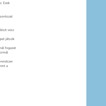
z. Ezek
sontozat
észt vesz
et játszik
mál fogazat
normál
nrendszer
mint a