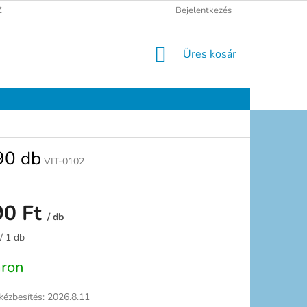
ELÉSI TÁJÉKOZTATÓ
JOGI NYILATKOZAT
Bejelentkezés
ELÉRHETŐSÉGEK
KOSÁR
Üres kosár
90 db
VIT-0102
90 Ft
/ db
:
/ 1 db
áron
kézbesítés:
2026.8.11