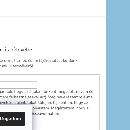
ozás hírlevélre
z e-mail címét, és mi tájékoztatást küldünk
nk új termékeiről.
járulok, hogy az általam önként megadott nevem és
ímem felhasználásával a(z)
*cég neve
részemre e-mail
leveleket, ajánlatokat küldjön. Kijelentem, hogy az
ési tájékoztatót
elolvastam. Megértettem, hogy a
ulásom bármikor visszavonhatom.
lfogadom
RATKOZÁS