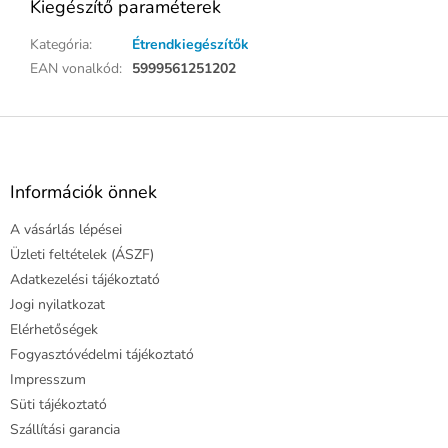
Kiegészítő paraméterek
Kategória
:
Étrendkiegészítők
EAN vonalkód
:
5999561251202
L
á
b
l
Információk önnek
é
A vásárlás lépései
c
Üzleti feltételek (ÁSZF)
Adatkezelési tájékoztató
Jogi nyilatkozat
Elérhetőségek
Fogyasztóvédelmi tájékoztató
Impresszum
Süti tájékoztató
Szállítási garancia