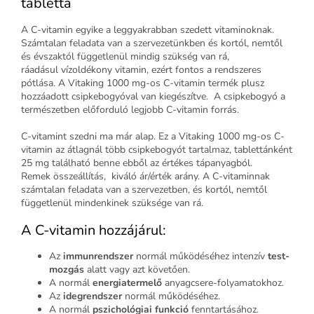
tabletta
A C-vitamin egyike a leggyakrabban szedett vitaminoknak.
Számtalan feladata van a szervezetünkben és kortól, nemtől
és évszaktól függetlenül mindig szükség van rá,
ráadásul vízoldékony vitamin, ezért fontos a rendszeres
pótlása. A Vitaking 1000 mg-os C-vitamin termék plusz
hozzáadott csipkebogyóval van kiegészítve. A csipkebogyó a
természetben előforduló legjobb C-vitamin forrás.
C-vitamint szedni ma már alap. Ez a Vitaking 1000 mg-os C-
vitamin az átlagnál több csipkebogyót tartalmaz, tablettánként
25 mg található benne ebből az értékes tápanyagból.
Remek összeállítás, kiváló ár/érték arány. A C-vitaminnak
számtalan feladata van a szervezetben, és kortól, nemtől
függetlenül mindenkinek szüksége van rá.
A C-vitamin hozzájárul:
Az
immunrendszer
normál működéséhez intenzív
test­
mozgás
alatt vagy azt köve­tően.
A normál
energiatermelő
anyagcsere-folyamatokhoz.
Az
idegrendszer
normál műkö­déséhez.
A normál
pszichológiai funkció
fenntartásához.