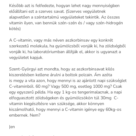
Később azt is felfedezte, hogyan lehet nagy mennyiségben
előállítani ezt a szerves savat. (Szerves vegyületnek
alapvetően a széntartalmú vegyületeket tekintik. Az összes
vitamin ilyen, van bennük szén-szén és / vagy szén-hidrogén
kötés)
A C-vitamin, vagy más néven aszkorbinsav egy konkrét
szerkezetű molekula, ha gyümölcsből vonják ki, ha zöldségből
vonják ki, ha laboratóriumban állítják el, akkor is ugyanazt a
vegyületet kapjuk.
Szent-Györgyi azt mondta, hogy az aszkorbinsavat kilós
kiszerelésben kellene árulni a boltok polcain. Ám azóta
is megy a vita azon, hogy mennyi is az ajánlott napi szükséglet
C-vitaminból. 60 mg? Vagy 500 mg, esetleg 1000 mg? Csak
egy egyszerű példa. Ha egy 1 kg-os tengerimalacnak, a napi
elfogyasztott zöldségeken és gyümölcsökön túl 30mg C-
vitamin kiegészítésre van szüksége, akkor könnyen
kiszámolható, hogy mennyi a C-vitamin igénye egy 60kg-os
embernek. Nem?
|en