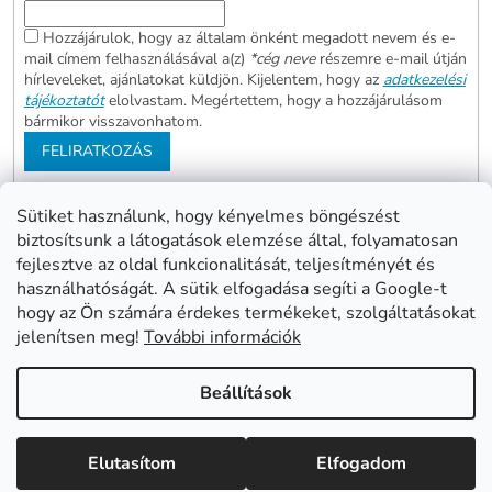
Hozzájárulok, hogy az általam önként megadott nevem és e-
mail címem felhasználásával a(z)
*cég neve
részemre e-mail útján
hírleveleket, ajánlatokat küldjön. Kijelentem, hogy az
adatkezelési
tájékoztatót
elolvastam. Megértettem, hogy a hozzájárulásom
bármikor visszavonhatom.
FELIRATKOZÁS
Sütiket használunk, hogy kényelmes böngészést
biztosítsunk a látogatások elemzése által, folyamatosan
Abonett
Mester Család
fejlesztve az oldal funkcionalitását, teljesítményét és
Civita
használhatóságát. A sütik elfogadása segíti a Google-t
hogy az Ön számára érdekes termékeket, szolgáltatásokat
jelenítsen meg!
További információk
Shoptet készítette
Beállítások
Copyright 2026
www.mentes24.hu webshop
. Minden jog
Elutasítom
Elfogadom
fenntartva.
Süti beállítások szerkesztése