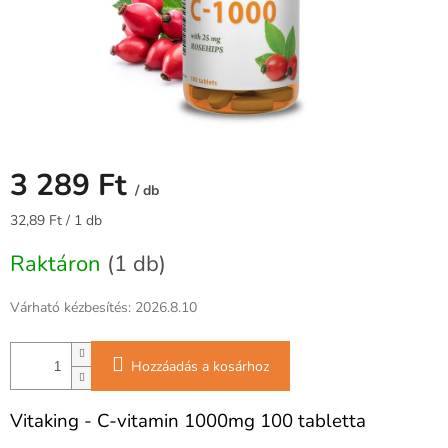
3 289 Ft
/ db
Egységár:
32,89 Ft / 1 db
Raktáron
(1 db)
Várható kézbesítés:
2026.8.10
Hozzáadás a kosárhoz
Vitaking - C-vitamin 1000mg 100 tabletta