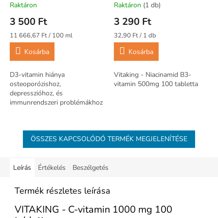
Raktáron
Raktáron
(1 db)
3 500 Ft
3 290 Ft
Egységár:
Egységár:
11 666,67 Ft / 100 ml
32,90 Ft / 1 db
Kosárba
Kosárba
D3-vitamin hiánya
Vitaking - Niacinamid B3-
osteoporózishoz,
vitamin 500mg 100 tabletta
depresszióhoz, és
immunrendszeri problémákhoz
vezethet. Szükség esetén
étrendkiegészítő alkalmazása
javasolt, különösen télen vagy
ÖSSZES KAPCSOLÓDÓ TERMÉK MEGJELENÍTÉSE
alacsony...
Leírás
Értékelés
Beszélgetés
Termék részletes leírása
VITAKING - C-vitamin 1000 mg 100