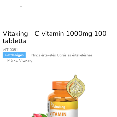
Ugrás
KOSÁ
a
fő
tartalomhoz
Vitaking - C-vitamin 1000mg 100
tabletta
VIT-0081
A
Nincs értékelés
Ugrás az értékeléshez
Gazdaságos
termék
Márka:
Vitaking
átlagos
értékelése
5-
ből
0,0
csillag.