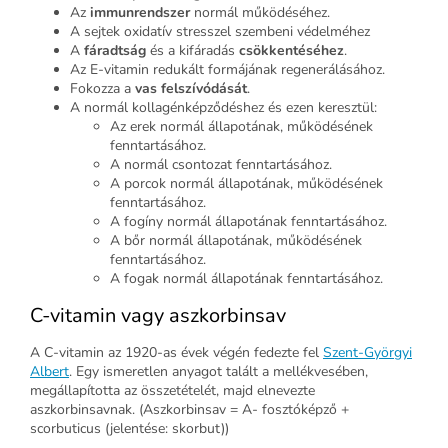
Az
immunrendszer
normál működéséhez.
A sejtek oxidatív stresszel szembeni védelméhez
A
fáradtság
és a kifáradás
csök­kentéséhez
.
Az E-vitamin redukált formájának regenerálásához.
Fokozza a
vas felszívódását
.
A normál kollagénképződéshez és ezen keresztül:
Az erek normál állapotának, műkö­désének
fenntartásához.
A normál csontozat fenntartásához.
A porcok normál állapotának, műkö­désének
fenntartásához.
A fogíny normál állapotának fenntar­tásához.
A bőr normál állapotának, működésének
fenntartásá­hoz.
A fogak normál állapotának fenntartásához.
C-vitamin vagy aszkorbinsav
A C-vitamin az 1920-as évek végén fedezte fel
Szent-Györgyi
Albert
. Egy ismeretlen anyagot talált a mellékvesében,
megállapította az összetételét, majd elnevezte
aszkorbinsavnak. (Aszkorbinsav = A- fosztóképző +
scorbuticus (jelentése: skorbut))