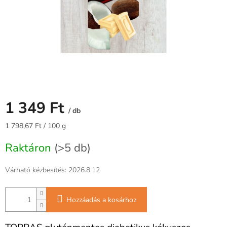
1 349 Ft
/ db
Egységár:
1 798,67 Ft / 100 g
Raktáron
(>5 db)
Várható kézbesítés:
2026.8.12
Hozzáadás a kosárhoz