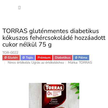
Ugrás
KOSÁ
a
fő
tartalomhoz
TORRAS gluténmentes diabetikus
kókuszos fehércsokoládé hozzáadott
cukor nélkül 75 g
TOR-0022
Ø Glutén
Ø Tojás
Prémium
Diabetikus
Ø Pálma
A
Nincs értékelés
Ugrás az értékeléshez
Márka:
TORRAS
termék
átlagos
értékelése
5-
ből
0,0
csillag.