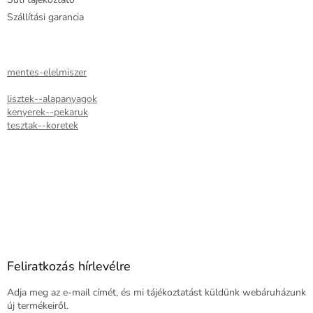
Szállítási garancia
mentes-elelmiszer
lisztek--alapanyagok
kenyerek--pekaruk
tesztak--koretek
Feliratkozás hírlevélre
Adja meg az e-mail címét, és mi tájékoztatást küldünk webáruházunk
új termékeiről.