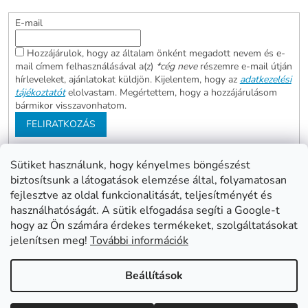
E-mail
Hozzájárulok, hogy az általam önként megadott nevem és e-
mail címem felhasználásával a(z)
*cég neve
részemre e-mail útján
hírleveleket, ajánlatokat küldjön. Kijelentem, hogy az
adatkezelési
tájékoztatót
elolvastam. Megértettem, hogy a hozzájárulásom
bármikor visszavonhatom.
FELIRATKOZÁS
Sütiket használunk, hogy kényelmes böngészést
biztosítsunk a látogatások elemzése által, folyamatosan
Abonett
Mester Család
fejlesztve az oldal funkcionalitását, teljesítményét és
Civita
használhatóságát. A sütik elfogadása segíti a Google-t
hogy az Ön számára érdekes termékeket, szolgáltatásokat
jelenítsen meg!
További információk
Shoptet készítette
Beállítások
Copyright 2026
www.mentes24.hu webshop
. Minden jog