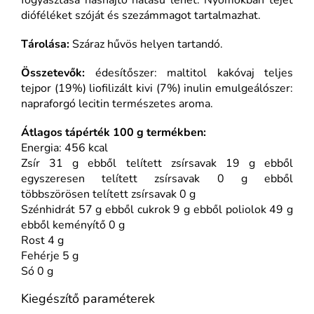
fogyasztása hashajtó hatású lehet. Nyomokban tejet
dióféléket szóját és szezámmagot tartalmazhat.
Tárolása:
Száraz hűvös helyen tartandó.
Összetevők:
édesítőszer: maltitol kakóvaj teljes
tejpor (19%) liofilizált kivi (7%) inulin emulgeálószer:
napraforgó lecitin természetes aroma.
Átlagos tápérték 100 g termékben:
Energia: 456 kcal
Zsír 31 g ebből telített zsírsavak 19 g ebből
egyszeresen telített zsírsavak 0 g ebből
többszörösen telített zsírsavak 0 g
Szénhidrát 57 g ebből cukrok 9 g ebből poliolok 49 g
ebből keményítő 0 g
Rost 4 g
Fehérje 5 g
Só 0 g
Kiegészítő paraméterek