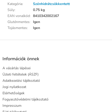
Kategória
:
Szénhidrátcsökkentett
Súly
:
0.75 kg
EAN vonalkód
:
8410342002167
Gluténmentes
:
Igen
Tojásmentes
:
Igen
L
á
b
l
Információk önnek
é
A vásárlás lépései
c
Üzleti feltételek (ÁSZF)
Adatkezelési tájékoztató
Jogi nyilatkozat
Elérhetőségek
Fogyasztóvédelmi tájékoztató
Impresszum
Süti tájékoztató