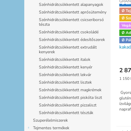
GRAN
Ø La
Szénhidrátcsökkentett alapanyagok
Ø Tej
Szénhidrátcsökkentett aprósütemény
Ø Sz
Szénhidrátcsökkentett csicseriborsó
tészta
Vegá
Szénhidrátcsökkentett csokoládé
Ø Ad
Szénhidrátcsökkentett édesítőszerek
Szafi
Ø Pá
kakaó
Szénhidrátcsökkentett extrudált
kenyerek
Szénhidrátcsökkentett italok
Szénhidrátcsökkentett kenyér
2 87
Szénhidrátcsökkentett lekvár
Egység
1 150 
Szénhidrátcsökkentett lisztek
Szénhidrátcsökkentett magkrémek
Gyors,
Szénhidrátcsökkentett piskóta liszt
gluté
ízvilá
Szénhidrátcsökkentett pizzaliszt
napra
Szénhidrátcsökkentett tészták
mandul
fahéjj
Szuperélelmiszerek
vörösá
Tejmentes termékek