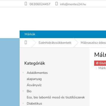
Ugrás
06306024457
info@mentes24.hu
a
fő
tartalomhoz
Márkák
Kezdőlap
Szénhidrátcsökkentett
Málnaszósz édesí
O
Mál
l
Kategóriák
d
Kategóriák
átugrása
Ø Glut
a
Márk
l
Adalékmentes
s
alapanyag
ó
Ásványvíz
p
a
Bio
n
Eco, bio lebomló mosó és tisztítószerek
e
Diabetikus