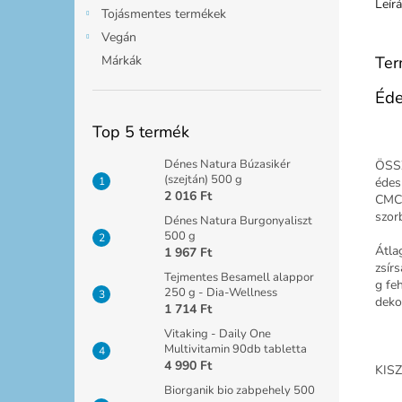
Leír
Tojásmentes termékek
Vegán
Ter
Márkák
Éde
Top 5 termék
Dénes Natura Búzasikér
ÖSSZ
(szejtán) 500 g
édes
2 016 Ft
CMC,
szor
Dénes Natura Burgonyaliszt
500 g
Átla
1 967 Ft
zsír
Tejmentes Besamell alappor
g fe
250 g - Dia-Wellness
deko
1 714 Ft
Vitaking - Daily One
Multivitamin 90db tabletta
4 990 Ft
KISZ
Biorganik bio zabpehely 500