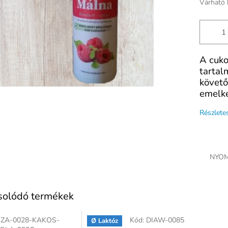
Várható 
A cukor
tartal
követő
emelke
Részlete
NYOM
solódó termékek
SZA-0028-KAKOS-
Kód:
DIAW-0085
utén
Ø Laktóz