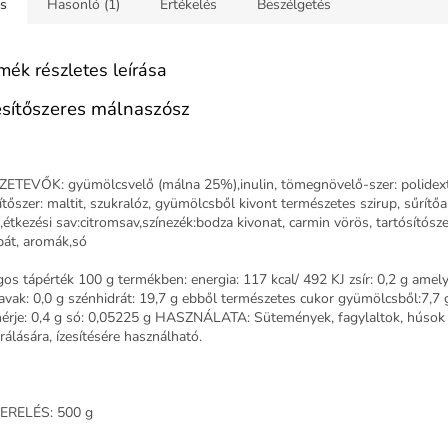
ás
Hasonló (1)
Értékelés
Beszélgetés
mék részletes leírása
sítőszeres málnaszósz
ETEVŐK: gyümölcsvelő (málna 25%),inulin, tömegnövelő-szer: polidext
ítőszer: maltit, szukralóz, gyümölcsből kivont természetes szirup, sűrítő
étkezési sav:citromsav,színezék:bodza kivonat, carmin vörös, tartósítósze
bát, aromák,só
gos tápérték 100 g termékben: energia: 117 kcal/ 492 KJ zsír: 0,2 g amelyb
savak: 0,0 g szénhidrát: 19,7 g ebből természetes cukor gyümölcsből:7,7 g
hérje: 0,4 g só: 0,05225 g HASZNÁLATA: Sütemények, fagylaltok, húsok
rálására, ízesítésére használható.
ERELÉS: 500 g