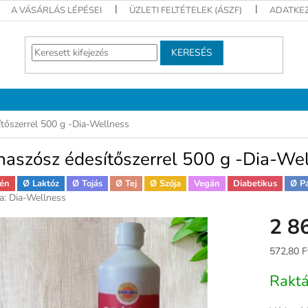
A VÁSÁRLÁS LÉPÉSEI
ÜZLETI FELTÉTELEK (ÁSZF)
ADATKEZ
KERESÉS
tőszerrel 500 g -Dia-Wellness
naszósz édesítőszerrel 500 g -Dia-We
én
Ø Laktóz
Ø Tojás
Ø Tej
Ø Szója
Vegán
Diabetikus
Ø P
a:
Dia-Wellness
2 8
Egységár
572,80 F
Rakt