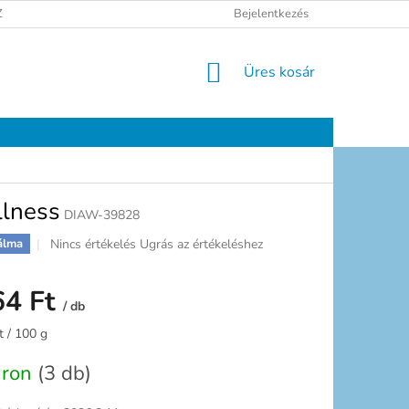
ELÉSI TÁJÉKOZTATÓ
JOGI NYILATKOZAT
Bejelentkezés
ELÉRHETŐSÉGEK
KOSÁR
Üres kosár
llness
DIAW-39828
A
Nincs értékelés
Ugrás az értékeléshez
álma
termék
átlagos
64 Ft
értékelése
/ db
5-
ből
:
t / 100 g
0,0
csillag.
áron
(3 db)