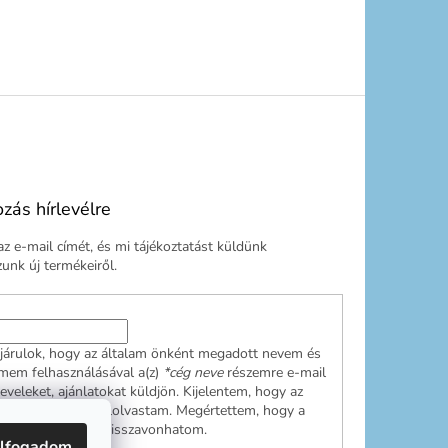
ozás hírlevélre
z e-mail címét, és mi tájékoztatást küldünk
nk új termékeiről.
járulok, hogy az általam önként megadott nevem és
ímem felhasználásával a(z)
*cég neve
részemre e-mail
leveleket, ajánlatokat küldjön. Kijelentem, hogy az
ési tájékoztatót
elolvastam. Megértettem, hogy a
ulásom bármikor visszavonhatom.
lfogadom