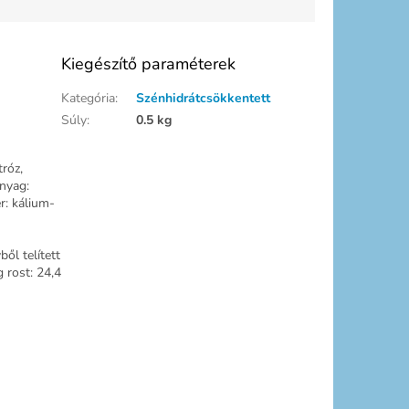
Kiegészítő paraméterek
Kategória
:
Szénhidrátcsökkentett
Súly
:
0.5 kg
róz,
anyag:
r: kálium-
ől telített
 rost: 24,4