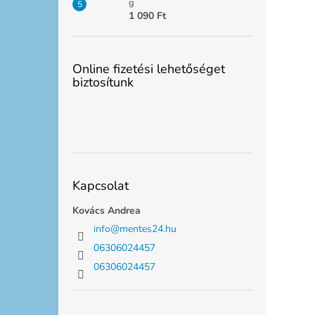
g
1 090 Ft
Online fizetési lehetőséget
biztosítunk
Kapcsolat
Kovács Andrea
info
@
mentes24.hu
06306024457
06306024457