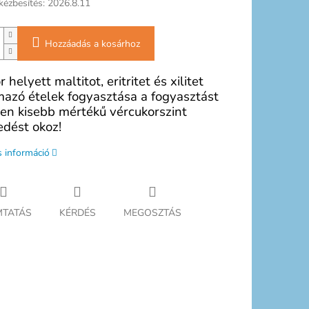
kézbesítés:
2026.8.11
Hozzáadás a kosárhoz
 helyett maltitot, eritritet és xilitet
mazó ételek fogyasztása a fogyasztást
en kisebb mértékű vércukorszint
dést okoz!
s információ
TATÁS
KÉRDÉS
MEGOSZTÁS