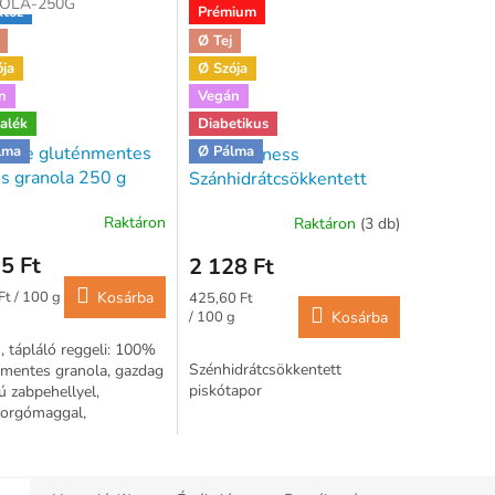
OLA-250G
któz
Prémium
Ø Tej
ója
Ø Szója
n
Vegán
alék
Diabetikus
 Free gluténmentes
lma
Ø Pálma
Dia-Wellness
s granola 250 g
Szánhidrátcsökkentett
Piskótapor 500 gramm
Raktáron
Raktáron
(3 db)
5 Ft
2 128 Ft
ár:
Egységár:
Ft / 100 g
Kosárba
425,60 Ft
/ 100 g
Kosárba
 tápláló reggeli: 100%
Szénhidrátcsökkentett
nmentes granola, gazdag
piskótapor
gú zabpehellyel,
forgómaggal,
ával, kesudióval,
al, gyömbérrel,
fonyával, puffasztott...