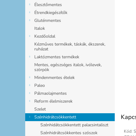
l
Élesztőmentes
Étrendkiegészítők
Gluténmentes
Italok
Kezdőoldal
Kézműves termékek, táskák, ékszerek,
ruházat
Laktózmentes termékek
Mentes, egészséges italok, ivólevek,
szörpök
Mindenmentes ételek
Paleo
Pálmaolajmentes
Reform élelmiszerek
Szelet
Kapc
Szénhidrátcsökkentett
Szénhidátcsökkentett palacsintaliszt
Kód:
Ø Gl
Szénhidrátcsökkentes szószok