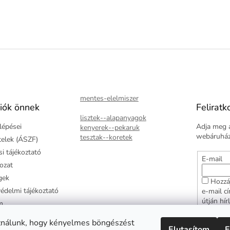
mentes-elelmiszer
iók önnek
Feliratk
lisztek--alapanyagok
lépései
Adja meg a
kenyerek--pekaruk
webáruházu
tesztak--koretek
ételek (ÁSZF)
i tájékoztató
E-mail
kozat
gek
Hozzá
édelmi tájékoztató
e-mail c
útján hír
m
adatkezel
ztató
hozzájár
ználunk, hogy kényelmes böngészést
Elutasítom
E
arancia