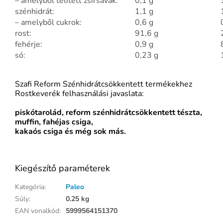
– amelyből telített zsírsavak:
0,1 g
szénhidrát:
1,1 g
– amelyből cukrok:
0,6 g
rost:
91,6 g
fehérje:
0,9 g
só:
0,23 g
Szafi Reform Szénhidrátcsökkentett termékekhez
Rostkeverék felhasználási javaslata:
piskótarolád, reform szénhidrátcsökkentett tészta,
muffin, fahéjas csiga,
kakaós csiga és még sok más.
Kiegészítő paraméterek
Kategória
:
Paleo
Súly
:
0.25 kg
EAN vonalkód
:
5999564151370