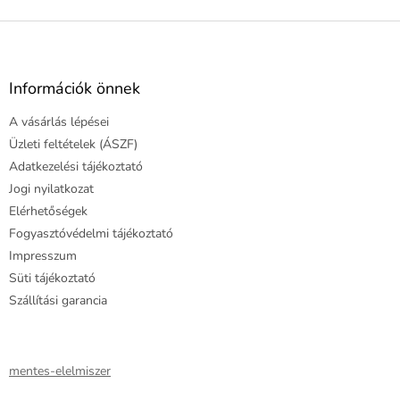
L
á
b
l
Információk önnek
é
A vásárlás lépései
c
Üzleti feltételek (ÁSZF)
Adatkezelési tájékoztató
Jogi nyilatkozat
Elérhetőségek
Fogyasztóvédelmi tájékoztató
Impresszum
Süti tájékoztató
Szállítási garancia
mentes-elelmiszer