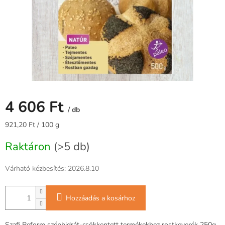
4 606 Ft
/ db
Egységár:
921,20 Ft / 100 g
Raktáron
(>5 db)
Várható kézbesítés:
2026.8.10
Hozzáadás a kosárhoz
Szafi Reform szénhidrát-csökkentett termékekhez rostkeverék 250g