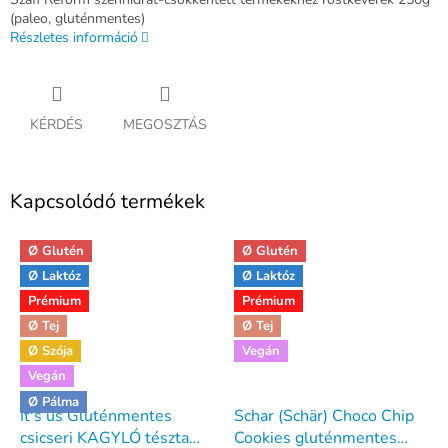
(paleo, gluténmentes)
Részletes információ
KÉRDÉS
MEGOSZTÁS
Kapcsolódó termékek
Ø Glutén
Ø Glutén
Ø Laktóz
Ø Laktóz
Prémium
Prémium
Ø Tej
Ø Tej
Ø Szója
Vegán
Vegán
Ø Pálma
It's us Gluténmentes
Schar (Schär) Choco Chip
csicseri KAGYLÓ tészta
Cookies gluténmentes