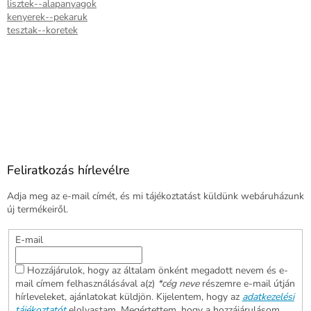
lisztek--alapanyagok
kenyerek--pekaruk
tesztak--koretek
Feliratkozás hírlevélre
Adja meg az e-mail címét, és mi tájékoztatást küldünk webáruházunk
új termékeiről.
E-mail
Hozzájárulok, hogy az általam önként megadott nevem és e-
mail címem felhasználásával a(z)
*cég neve
részemre e-mail útján
hírleveleket, ajánlatokat küldjön. Kijelentem, hogy az
adatkezelési
tájékoztatót
elolvastam. Megértettem, hogy a hozzájárulásom