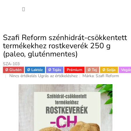
Ugrás
KOSÁ
a
fő
tartalomhoz
Szafi Reform szénhidrát-csökkentett
termékekhez rostkeverék 250 g
(paleo, gluténmentes)
SZA-103
Ø Glutén
Ø Laktóz
Ø Tojás
Prémium
Ø Tej
Ø Szója
Vegá
A
Nincs értékelés
Ugrás az értékeléshez
Márka:
Szafi Reform
termék
átlagos
értékelése
5-
ből
0,0
csillag.