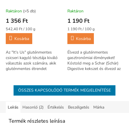
200g
keksz kukoricalisztből
100g
Raktáron
(>5 db)
Raktáron
1 356 Ft
1 190 Ft
Egységár:
Egységár:
542,40 Ft / 100 g
1 190 Ft / 100 g
Kosárba
Kosárba
Az "It's Us" gluténmentes
Élvezd a gluténmentes
csicseri kagyló tésztája kiváló
gasztronómiai élményeket!
választás azok számára, akik
Kóstold meg a Schar (Schär)
gluténmentes étrendet
Digestive kekszet és élvezd az
követnek, mégis szeretnék
ízeket!
élvezni a tészta ízét és
textúráját.
ÖSSZES KAPCSOLÓDÓ TERMÉK MEGJELENÍTÉSE
Leírás
Hasonló (2)
Értékelés
Beszélgetés
Márka
Termék részletes leírása