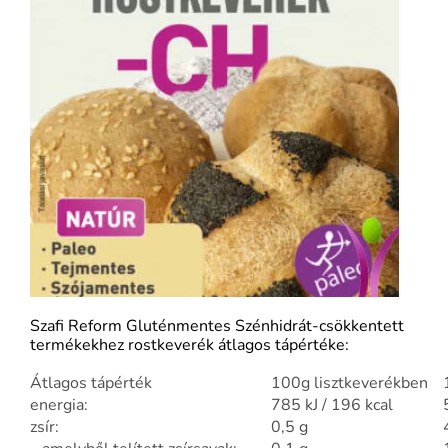
Szafi Reform Gluténmentes Szénhidrát-csökkentett
termékekhez rostkeverék átlagos tápértéke:
Átlagos tápérték
100g lisztkeverékben
energia:
785 kJ / 196 kcal
zsír:
0,5 g