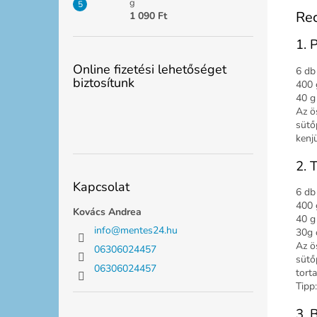
g
Re
1 090 Ft
1. 
Online fizetési lehetőséget
6 db
biztosítunk
400 
40 g 
Az ö
sütő
kenj
2. 
Kapcsolat
6 db
400 
Kovács Andrea
40 g 
info
@
mentes24.hu
30g 
Az ö
06306024457
sütőp
06306024457
tort
Tipp
3. 