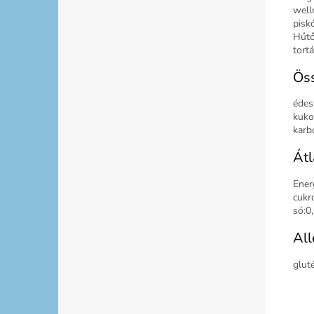
well
pisk
Hűtő
tortá
Öss
édesí
kuko
karb
Átl
Energ
cukro
só:0
All
gluté