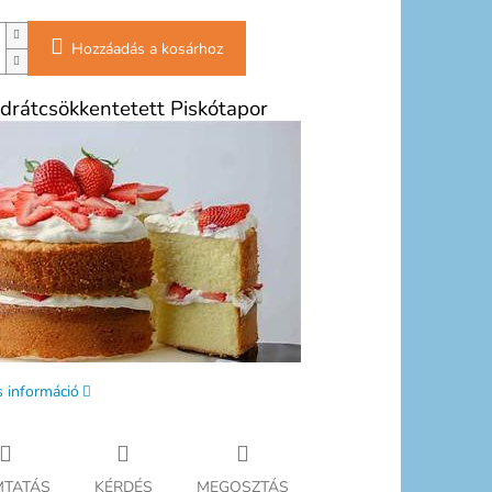
Hozzáadás a kosárhoz
drátcsökkentetett Piskótapor
s információ
TATÁS
KÉRDÉS
MEGOSZTÁS