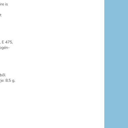
re is
t
, E 475,
rogén-
bből
je: 8,5 g,