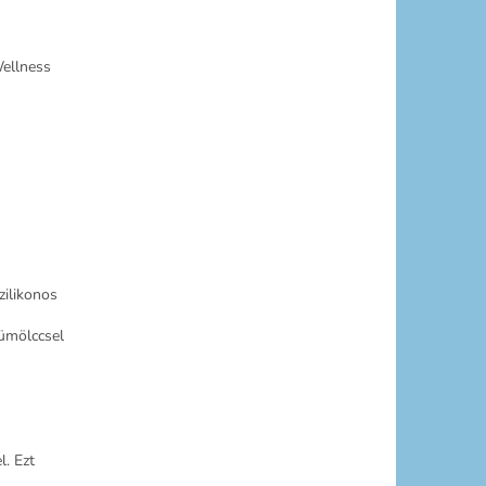
Wellness
zilikonos
yümölccsel
l. Ezt