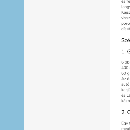
és f
lang
Kajs
viss
porc
díszí
Szé
1. 
6 db
400 
60 g 
Az ö
sütő
kenj
és 1
készr
2. 
Egy 
megt