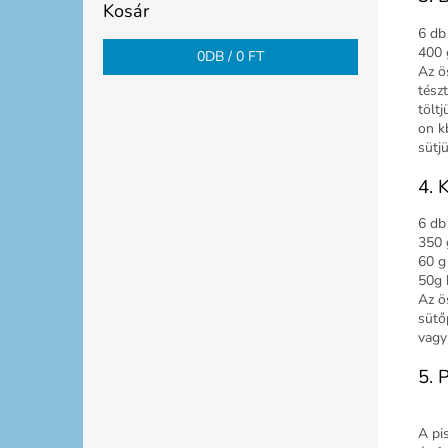
Kosár
6 db
400 
0
DB /
0 FT
Az ö
tész
tölt
on k
sütj
4. 
6 db
350 
60 g 
50g 
Az ö
sütő
vagy
5. 
A pis