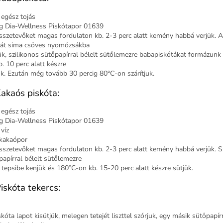
 egész tojás
g Dia-Wellness Piskótapor 01639
sszetevőket magas fordulaton kb. 2-3 perc alatt kemény habbá verjük. A
tát sima csöves nyomózsákba
jük, szilikonos sütőpapírral bélelt sütőlemezre babapiskótákat formázunk
b. 10 perc alatt készre
ük. Ezután még tovább 30 percig 80°C-on szárítjuk.
Kakaós piskóta:
 egész tojás
g Dia-Wellness Piskótapor 01639
víz
kakaópor
sszetevőket magas fordulaton kb. 2-3 perc alatt kemény habbá verjük. S
papírral bélelt sütőlemezre
 tepsibe kenjük és 180°C-on kb. 15-20 perc alatt készre sütjük.
Piskóta tekercs:
kóta lapot kisütjük, melegen tetejét liszttel szórjuk, egy másik sütőpapírr