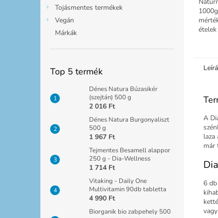
Naturm
Tojásmentes termékek
1000g
mérték
Vegán
ételek
Márkák
kalóri
cukorp
Leír
Top 5 termék
Dénes Natura Búzasikér
(szejtán) 500 g
Ter
2 016 Ft
A Di
Dénes Natura Burgonyaliszt
szén
500 g
laza
1 967 Ft
már 
Tejmentes Besamell alappor
250 g - Dia-Wellness
Dia
1 714 Ft
Vitaking - Daily One
6 db
Multivitamin 90db tabletta
kiha
4 990 Ft
kett
vagy
Biorganik bio zabpehely 500