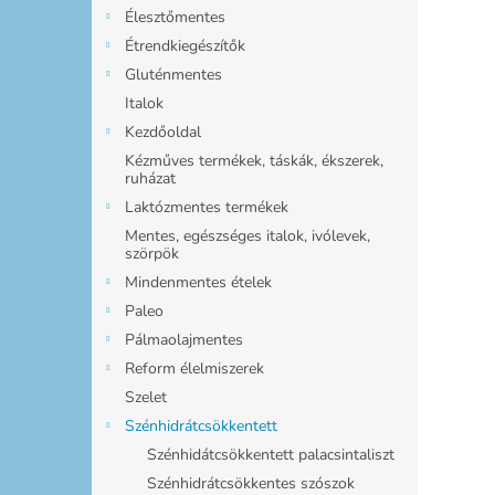
l
Élesztőmentes
Étrendkiegészítők
Gluténmentes
Italok
Kezdőoldal
Kézműves termékek, táskák, ékszerek,
ruházat
Laktózmentes termékek
Mentes, egészséges italok, ivólevek,
szörpök
Mindenmentes ételek
Paleo
Pálmaolajmentes
Reform élelmiszerek
Szelet
Szénhidrátcsökkentett
Szénhidátcsökkentett palacsintaliszt
Szénhidrátcsökkentes szószok