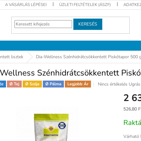
A VÁSÁRLÁS LÉPÉSEI
ÜZLETI FELTÉTELEK (ÁSZF)
ADATKEZ
KERESÉS
tett lisztek
Dia-Wellness Szénhidrátcsökkentett Piskótapor 500
-Wellness Szénhidrátcsökkentett Pisk
A
Nincs értékelés
Ugrás 
óz
Ø Tej
Ø Szója
Ø Pálma
Legjobb Ár
termék
2 6
átlagos
értékelése
5-
Egységár
526,80 F
ből
0,0
Rakt
csillag.
Várható 