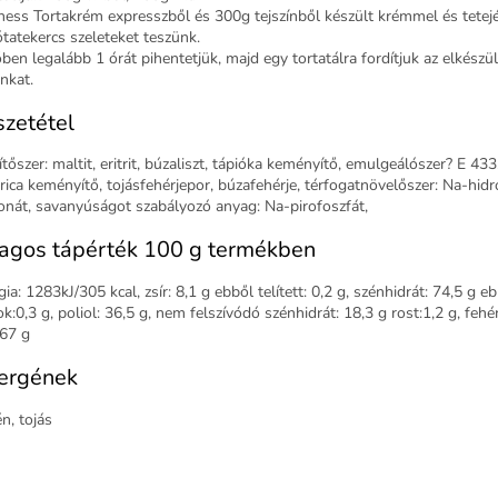
ness Tortakrém expresszből és 300g tejszínből készült krémmel és tetejé
ótatekercs szeleteket teszünk.
ben legalább 1 órát pihentetjük, majd egy tortatálra fordítjuk az elkészül
nkat.
zetétel
tőszer: maltit, eritrit, búzaliszt, tápióka keményítő, emulgeálószer? E 433
rica keményítő, tojásfehérjepor, búzafehérje, térfogatnövelőszer: Na-hid
onát, savanyúságot szabályozó anyag: Na-pirofoszfát,
agos tápérték 100 g termékben
ia: 1283kJ/305 kcal, zsír: 8,1 g ebből telített: 0,2 g, szénhidrát: 74,5 g e
k:0,3 g, poliol: 36,5 g, nem felszívódó szénhidrát: 18,3 g rost:1,2 g, fehér
,67 g
ergének
n, tojás