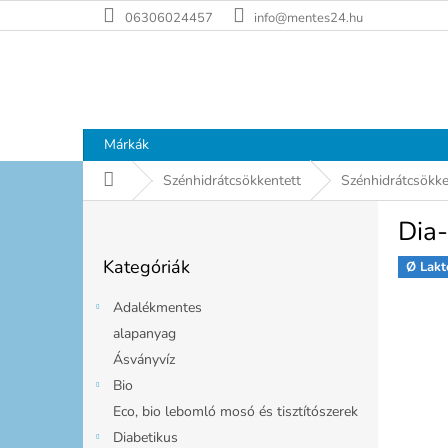
Ugrás
06306024457
info@mentes24.hu
a
fő
tartalomhoz
Márkák
Kezdőlap
Szénhidrátcsökkentett
Szénhidrátcsökken
O
Dia
l
Kategóriák
d
Kategóriák
átugrása
Ø Lakt
a
l
Adalékmentes
s
alapanyag
ó
Ásványvíz
p
a
Bio
n
Eco, bio lebomló mosó és tisztítószerek
e
Diabetikus