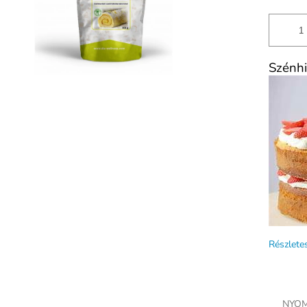
Szénhi
Részlete
NYOM