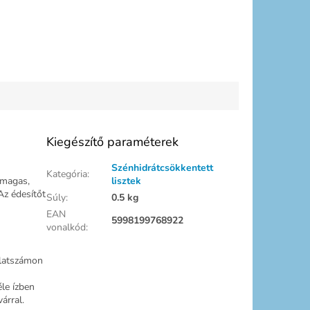
Kiegészítő paraméterek
Szénhidrátcsökkentett
Kategória
:
 magas,
lisztek
Az édesítőt
Súly
:
0.5 kg
EAN
5998199768922
vonalkód
:
ulatszámon
le ízben
árral.