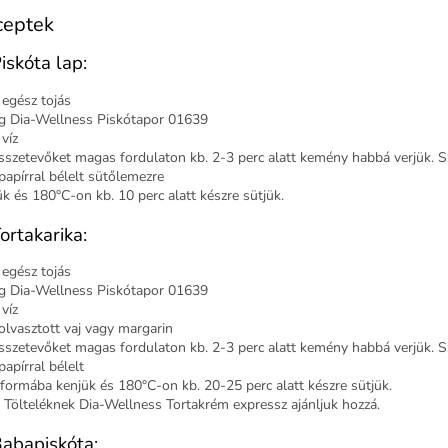
ceptek
Piskóta lap:
 egész tojás
g Dia-Wellness Piskótapor 01639
víz
sszetevőket magas fordulaton kb. 2-3 perc alatt kemény habbá verjük. S
papírral bélelt sütőlemezre
ük és 180°C-on kb. 10 perc alatt készre sütjük.
Tortakarika:
 egész tojás
g Dia-Wellness Piskótapor 01639
víz
olvasztott vaj vagy margarin
sszetevőket magas fordulaton kb. 2-3 perc alatt kemény habbá verjük. S
apírral bélelt
aformába kenjük és 180°C-on kb. 20-25 perc alatt készre sütjük.
: Tölteléknek Dia-Wellness Tortakrém expressz ajánljuk hozzá.
Babapiskóta: