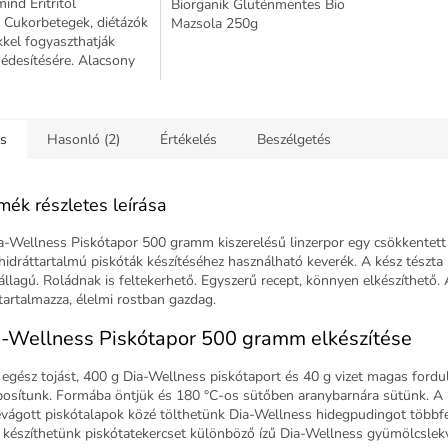
ind Eritritol
Biorganik Gluténmentes Bio
 Cukorbetegek, diétázók
Mazsola 250g
kel fogyaszthatják
 édesítésére. Alacsony
atartalommal bíró
ótló.
ás
Hasonló (2)
Értékelés
Beszélgetés
mék részletes leírása
a-Wellness Piskótapor 500 gramm kiszerelésű linzerpor egy csökkentett
hidráttartalmú piskóták készítéséhez használható keverék. A kész tészta
 állagú. Roládnak is feltekerhető. Egyszerű recept, könnyen elkészíthető. 
tartalmazza, élelmi rostban gazdag.
-Wellness Piskótapor 500 gramm elkészítése
 egész tojást, 400 g Dia-Wellness piskótaport és 40 g vizet magas ford
bosítunk. Formába öntjük és 180 °C-os sütőben aranybarnára sütünk. A
évágott piskótalapok közé tölthetünk Dia-Wellness hidegpudingot többfé
 készíthetünk piskótatekercset különböző ízű Dia-Wellness gyümölcslekv