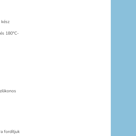
 kész
 és 180°C-
zilikonos
a fordítjuk