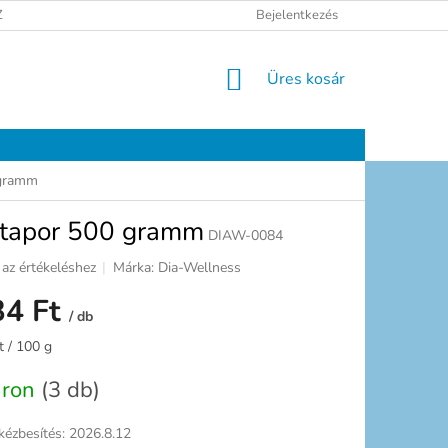
ELÉSI TÁJÉKOZTATÓ
JOGI NYILATKOZAT
Bejelentkezés
ELÉRHETŐSÉGEK
KOSÁR
Üres kosár
 gramm
ótapor 500 gramm
DIAW-0084
az értékeléshez
Márka:
Dia-Wellness
34 Ft
/ db
:
t / 100 g
áron
(3 db)
kézbesítés:
2026.8.12