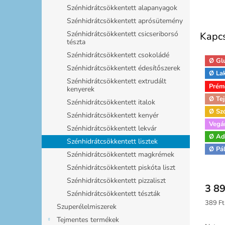
Szénhidrátcsökkentett alapanyagok
Szénhidrátcsökkentett aprósütemény
Szénhidrátcsökkentett csicseriborsó
Kapc
tészta
Szénhidrátcsökkentett csokoládé
Ø Gl
Szénhidrátcsökkentett édesítőszerek
Ø La
Szénhidrátcsökkentett extrudált
Prém
kenyerek
Ø Tej
Szénhidrátcsökkentett italok
Ø Sz
Szénhidrátcsökkentett kenyér
Vegá
Szénhidrátcsökkentett lekvár
Natur
Ø Ad
Szénhidrátcsökkentett lisztek
Ø Pá
Szénhidrátcsökkentett magkrémek
Szénhidrátcsökkentett piskóta liszt
Szénhidrátcsökkentett pizzaliszt
3 89
Szénhidrátcsökkentett tészták
Egység
389 Ft
Szuperélelmiszerek
Tejmentes termékek