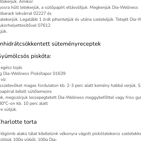
eltekerjük. Amikor
yosra hűlt letekerjük, a sütőpapírt eltávolítjuk. Megkenjük Dia-Wellness
zibarack lekvárral 02227 és
zatekerjük. Legalább 1 órát pihentetjük és utána szeleteljük. Tetejét Dia-
ukorhelyettesítővel 07612
tjük.
nhidrátcsökkentett süteményreceptek
Gyümölcsös piskóta:
 egész tojás
g Dia-Wellness Piskótapor 01639
víz
sszetevőket magas fordulaton kb. 2-3 perc alatt kemény habbá verjük. S
papírral bélelt sütőlemezre
ük, megszórjuk lecsepegtetett Dia-Wellness meggybefőttel vagy friss g
80°C-on kb. 10 perc alatt
e sütjük.
Charlotte torta
félgömb alakú tálat kibélelünk vékonyra vágott piskótatekercs szeletekke
öltjük 100g vízből, 100g Dia-