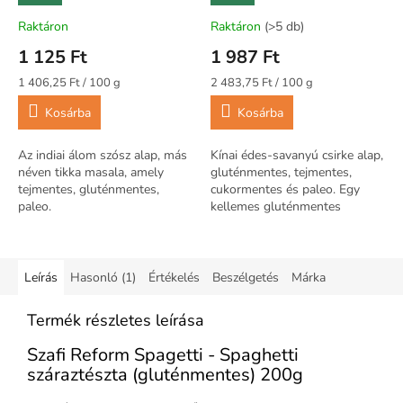
alap) (tejmentes,
(gluténmentes, tejmentes,
mesterséges
cukormentes, paleo) 80 g
Raktáron
Raktáron
(>5 db)
adalékanyagtól mente
1 125 Ft
1 987 Ft
Egységár:
Egységár:
1 406,25 Ft / 100 g
2 483,75 Ft / 100 g
Kosárba
Kosárba
Az indiai álom szósz alap, más
Kínai édes-savanyú csirke alap,
néven tikka masala, amely
gluténmentes, tejmentes,
tejmentes, gluténmentes,
cukormentes és paleo. Egy
paleo.
kellemes gluténmentes
tésztával diétás és kímélő
egyben!
Leírás
Hasonló (1)
Értékelés
Beszélgetés
Márka
Termék részletes leírása
Szafi Reform Spagetti - Spaghetti
száraztészta (gluténmentes) 200g