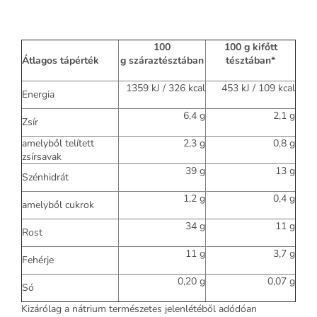
100
100 g
kifőtt
Átlagos tápérték
g
száraztésztában
tésztában*
1359 kJ / 326 kcal
453 kJ / 109 kcal
Energia
6,4 g
2,1 g
Zsír
amelyből telített
2,3 g
0,8 g
zsírsavak
39 g
13 g
Szénhidrát
1,2 g
0,4 g
amelyből cukrok
34 g
11 g
Rost
11 g
3,7 g
Fehérje
0,20 g
0,07 g
Só
Kizárólag a nátrium természetes jelenlétéből adódóan