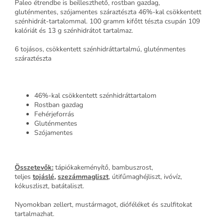
Paleo étrendbe is beilleszthető, rostban gazdag,
gluténmentes, szójamentes száraztészta 46%-kal csökkentett
szénhidrát-tartalommal. 100 gramm kifőtt tészta csupán 109
kalóriát és 13 g szénhidrátot tartalmaz.
6 tojásos, csökkentett szénhidráttartalmú, gluténmentes
száraztészta
46%-kal csökkentett szénhidráttartalom
Rostban gazdag
Fehérjeforrás
Gluténmentes
Szójamentes
Összetevők:
tápiókakeményítő, bambuszrost,
teljes
tojáslé,
szezámmagliszt
, útifűmaghéjliszt, ivóvíz,
kókuszliszt, batátaliszt.
Nyomokban zellert, mustármagot, dióféléket és szulfitokat
tartalmazhat.