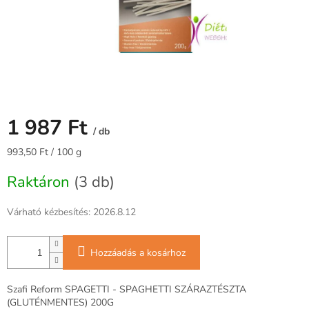
1 987 Ft
/ db
Egységár:
993,50 Ft / 100 g
Raktáron
(3 db)
Várható kézbesítés:
2026.8.12
Hozzáadás a kosárhoz
Szafi Reform SPAGETTI - SPAGHETTI SZÁRAZTÉSZTA
(GLUTÉNMENTES) 200G