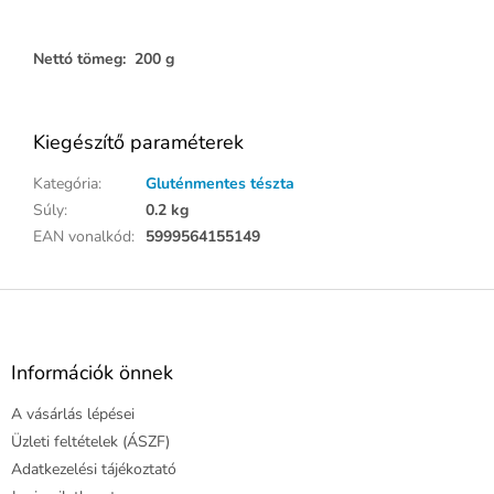
Nettó tömeg: 200 g
Kiegészítő paraméterek
Kategória
:
Gluténmentes tészta
Súly
:
0.2 kg
EAN vonalkód
:
5999564155149
L
á
b
l
Információk önnek
é
A vásárlás lépései
c
Üzleti feltételek (ÁSZF)
Adatkezelési tájékoztató