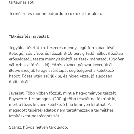
tartalmaz sót.
Természetes módon előforduló cukrokat tartalmaz.
*Elkészítési javaslat:
Tegyük a tésztát kb. tízszeres mennyiségű forrásban lévő
(lobogó) sós vízbe, és főzzük 8-10 percig fedő nélkül (főzőlap
erősségétől, tészta mennyiségétől és fazék méretétől függően
változhat a főzési idő). Főzés közben párszor keverjük át,
illetve szedjük le egy szűrőlapát segítségével a keletkező
habot. Főzés után szűrjük le, és hideg vízzel jó alaposan
öblítsük át!
Javaslat: Több vízben főzzük, mint a hagyományos tésztát.
Egyszerre 1 csomagnál (200 g) több tésztát ne főzzünk ki,
mert a főzés közben keletkező hab könnyen kifuthat. A
megadott tápértékadatok nem tartalmazzák a termékhez
ízesítésként hozzáadott sót.
Száraz, hűvös helyen tárolandó.