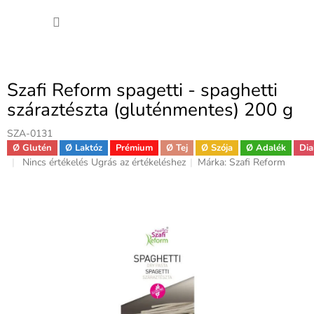
Ugrás
KOSÁ
a
fő
tartalomhoz
Szafi Reform spagetti - spaghetti
száraztészta (gluténmentes) 200 g
SZA-0131
Ø Glutén
Ø Laktóz
Prémium
Ø Tej
Ø Szója
Ø Adalék
Dia
A
Nincs értékelés
Ugrás az értékeléshez
Márka:
Szafi Reform
termék
átlagos
értékelése
5-
ből
0,0
csillag.