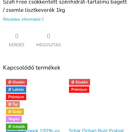
Szafi Free csökkentett szénhidrát-tartalmú bagett
/ zsemle lisztkeverék 1kg
Részletes információ
KÉRDÉS
MEGOSZTÁS
Kapcsolódó termékek
Ø Glutén
Ø Glutén
Ø Laktóz
Prémium
Prémium
Ø Tej
Ø Szója
Vegán
Ø Adalék
Bálint Cseppek 100%-os
Schär (Schar) Bulé Praliné