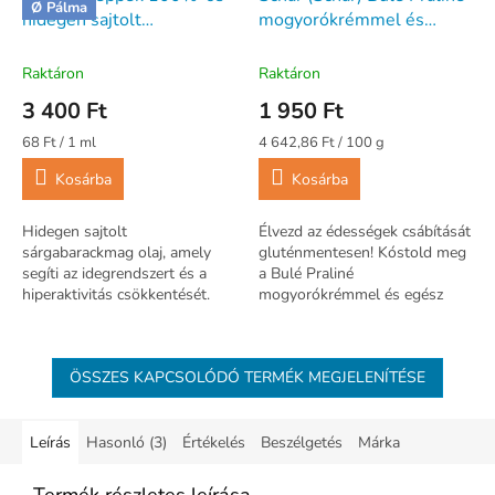
Ø Pálma
hidegen sajtolt
mogyorókrémmel és
sárgabarackmag olaj 50ml
egész mogyoróval
Gluténmentes 42g
Raktáron
Raktáron
3 400 Ft
1 950 Ft
Egységár:
Egységár:
68 Ft / 1 ml
4 642,86 Ft / 100 g
Kosárba
Kosárba
Hidegen sajtolt
Élvezd az édességek csábítását
sárgabarackmag olaj, amely
gluténmentesen! Kóstold meg
segíti az idegrendszert és a
a Bulé Praliné
hiperaktivitás csökkentését.
mogyorókrémmel és egész
mogyoróval terméket és
élvezd az ízeket!
ÖSSZES KAPCSOLÓDÓ TERMÉK MEGJELENÍTÉSE
Leírás
Hasonló (3)
Értékelés
Beszélgetés
Márka
Termék részletes leírása