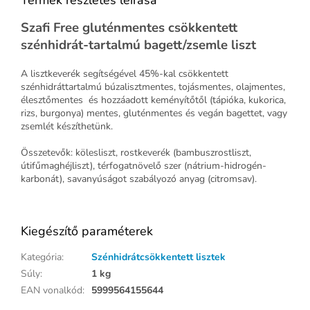
Szafi Free gluténmentes csökkentett
szénhidrát-tartalmú bagett/zsemle liszt
A lisztkeverék segítségével 45%-kal csökkentett
szénhidráttartalmú búzalisztmentes, tojásmentes, olajmentes,
élesztőmentes és hozzáadott keményítőtől (tápióka, kukorica,
rizs, burgonya) mentes, gluténmentes és vegán bagettet, vagy
zsemlét készíthetünk.
Összetevők: kölesliszt, rostkeverék (bambuszrostliszt,
útifűmaghéjliszt), térfogatnövelő szer (nátrium-hidrogén-
karbonát), savanyúságot szabályozó anyag (citromsav).
Kiegészítő paraméterek
Kategória
:
Szénhidrátcsökkentett lisztek
Súly
:
1 kg
EAN vonalkód
:
5999564155644