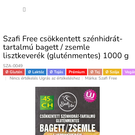
Ugrás
KOSÁ
a
fő
tartalomhoz
Szafi Free csökkentett szénhidrát-
tartalmú bagett / zsemle
lisztkeverék (gluténmentes) 1000 g
SZA-0049
Ø Glutén
Ø Laktóz
Ø Tojás
Prémium
Ø Tej
Ø Szója
Vegá
A
Nincs értékelés
Ugrás az értékeléshez
Márka:
Szafi Free
termék
átlagos
értékelése
5-
ből
0,0
csillag.