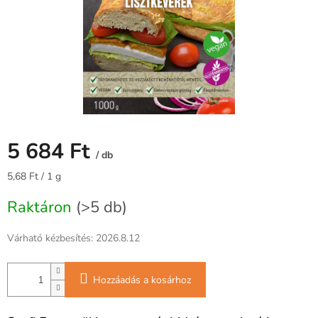
5 684 Ft
/ db
Egységár:
5,68 Ft / 1 g
Raktáron
(>5 db)
Várható kézbesítés:
2026.8.12
Hozzáadás a kosárhoz