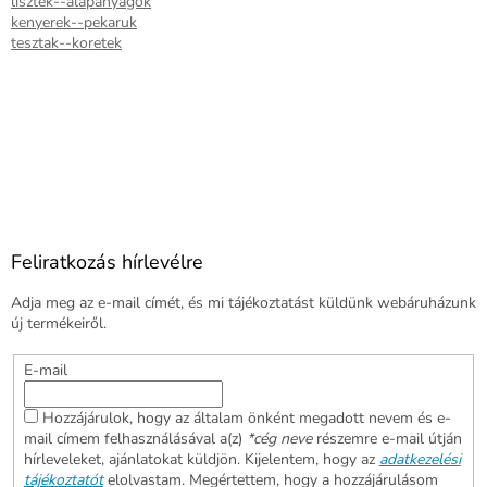
lisztek--alapanyagok
kenyerek--pekaruk
tesztak--koretek
Feliratkozás hírlevélre
Adja meg az e-mail címét, és mi tájékoztatást küldünk webáruházunk
új termékeiről.
E-mail
Hozzájárulok, hogy az általam önként megadott nevem és e-
mail címem felhasználásával a(z)
*cég neve
részemre e-mail útján
hírleveleket, ajánlatokat küldjön. Kijelentem, hogy az
adatkezelési
tájékoztatót
elolvastam. Megértettem, hogy a hozzájárulásom