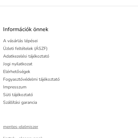
L
á
b
l
Információk önnek
é
A vásárlás lépései
c
Üzleti feltételek (ÁSZF)
Adatkezelési tájékoztató
Jogi nyilatkozat
Elérhetőségek
Fogyasztóvédelmi tájékoztató
Impresszum
Süti tájékoztató
Szállítási garancia
mentes-elelmiszer