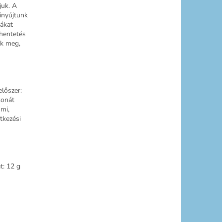
juk. A
inyújtunk
tákat
ihentetés
uk meg,
előszer:
konát
mi,
tkezési
t: 12 g