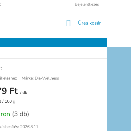
ELÉSI TÁJÉKOZTATÓ
JOGI NYILATKOZAT
Bejelentkezés
ELÉRHETŐSÉGEK
KOSÁR
Üres kosár
92
ékeléshez
Márka:
Dia-Wellness
79 Ft
/ db
:
t / 100 g
áron
(3 db)
kézbesítés:
2026.8.11