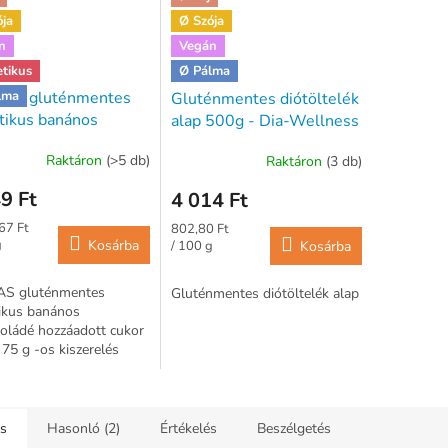
ója
Ø Szója
n
Vegán
tikus
Ø Pálma
AS gluténmentes
lma
Gluténmentes diótöltelék
tikus banános
alap 500g - Dia-Wellness
koládé hozzáadott
Raktáron
(>5 db)
Raktáron
(3 db)
 nélkül 75 g
9 Ft
4 014 Ft
ár:
Egységár:
67 Ft
802,80 Ft
g
Kosárba
/ 100 g
Kosárba
S gluténmentes
Gluténmentes diótöltelék alap
ikus banános
oládé hozzáadott cukor
 75 g -os kiszerelés
ás
Hasonló (2)
Értékelés
Beszélgetés