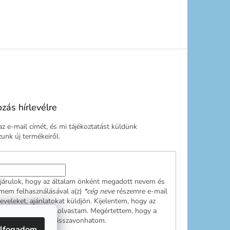
ozás hírlevélre
z e-mail címét, és mi tájékoztatást küldünk
nk új termékeiről.
járulok, hogy az általam önként megadott nevem és
ímem felhasználásával a(z)
*cég neve
részemre e-mail
leveleket, ajánlatokat küldjön. Kijelentem, hogy az
ési tájékoztatót
elolvastam. Megértettem, hogy a
ulásom bármikor visszavonhatom.
lfogadom