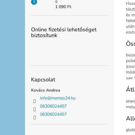
g
Hozz
1 090 Ft
tész
és m
felte
után 
Online fizetési lehetőséget
ezut
biztosítunk
Öss
búzaf
poli
(cso
módo
sav: 
Kapcsolat
Átl
Kovács Andrea
info
@
mentes24.hu
energ
06306024457
mely
06306024457
All
glut