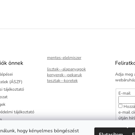
mentes-elelmiszer
iók önnek
Feliratk
lisztek--alapanyagok
lépései
Adja meg a
kenyerek--pekaruk
webáruházu
tesztak--koretek
ételek (ÁSZF)
i tájékoztató
E-mail
kozat
gek
Hozzá
édelmi tájékoztató
e-mail c
útján hír
m
adatkezel
ztató
hozzájár
ználunk, hogy kényelmes böngészést
Elutasítom
E
arancia