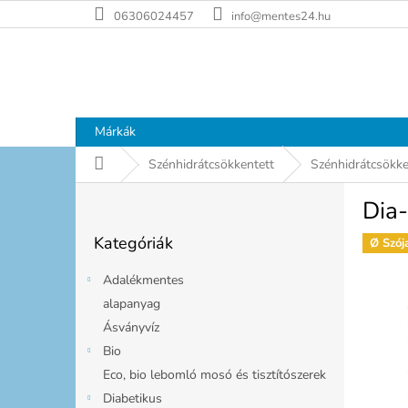
Ugrás
06306024457
info@mentes24.hu
a
fő
tartalomhoz
Márkák
Kezdőlap
Szénhidrátcsökkentett
Szénhidrátcsökken
O
Dia
l
Kategóriák
d
Kategóriák
átugrása
Ø Szój
a
l
Adalékmentes
s
alapanyag
ó
Ásványvíz
p
a
Bio
n
Eco, bio lebomló mosó és tisztítószerek
e
Diabetikus