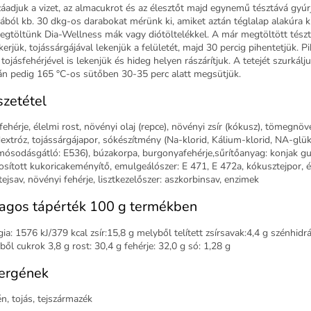
áadjuk a vizet, az almacukrot és az élesztőt majd egynemű tésztává gyúr
tából kb. 30 dkg-os darabokat mérünk ki, amiket aztán téglalap alakúra k
egtöltünk Dia-Wellness mák vagy diótöltelékkel. A már megtöltött tész
kerjük, tojássárgájával lekenjük a felületét, majd 30 percig pihentetjük. P
tojásfehérjével is lekenjük és hideg helyen rászárítjuk. A tetejét szurkálj
án pedig 165 °C-os sütőben 30-35 perc alatt megsütjük.
zetétel
ehérje, élelmi rost, növényi olaj (repce), növényi zsír (kókusz), tömegnöv
dextróz, tojássárgájapor, sókészítmény (Na-klorid, Kálium-klorid, NA-glü
mósodásgátló: E536), búzakorpa, burgonyafehérje,sűrítőanyag: konjak gu
sított kukoricakeményítő, emulgeálószer: E 471, E 472a, kókusztejpor, é
tejsav, növényi fehérje, lisztkezelőszer: aszkorbinsav, enzimek
agos tápérték 100 g termékben
ia: 1576 kJ/379 kcal zsír:15,8 g melyből telített zsírsavak:4,4 g szénhidrá
ből cukrok 3,8 g rost: 30,4 g fehérje: 32,0 g só: 1,28 g
ergének
én, tojás, tejszármazék