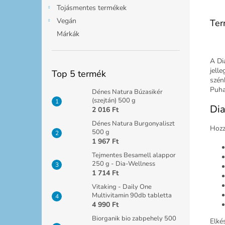
Tojásmentes termékek
Vegán
Ter
Márkák
A Di
jell
Top 5 termék
szén
Puha
Dénes Natura Búzasikér
(szejtán) 500 g
Dia
2 016 Ft
Dénes Natura Burgonyaliszt
Hozz
500 g
1 967 Ft
Tejmentes Besamell alappor
250 g - Dia-Wellness
1 714 Ft
Vitaking - Daily One
Multivitamin 90db tabletta
4 990 Ft
Biorganik bio zabpehely 500
Elké