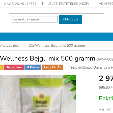
A VÁSÁRLÁS LÉPÉSEI
ÜZLETI FELTÉTELEK (ÁSZF)
ADATKEZ
KERESÉS
tett lisztek
Dia-Wellness Bejgli mix 500 gramm
-Wellness Bejgli mix 500 gramm
DIAW-00
A
Nincs értékelés
Ugrás az ért
a
Diabetikus
Ø Pálma
Legjobb Ár
termék
2 9
átlagos
értékelése
5-
Egységár
595,80 F
ből
0,0
Rakt
csillag.
Várható 