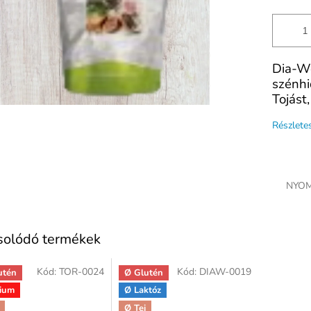
Dia-We
szénhi
Tojást
Részlete
NYOM
solódó termékek
Kód:
TOR-0024
Kód:
DIAW-0019
utén
Ø Glutén
ium
Ø Laktóz
Ø Tej