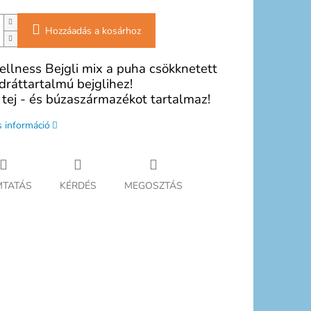
Hozzáadás a kosárhoz
llness Bejgli mix a puha csökknetett
dráttartalmú bejglihez!
, tej - és búzaszármazékot tartalmaz!
s információ
TATÁS
KÉRDÉS
MEGOSZTÁS