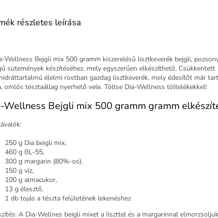
mék részletes leírása
a-Wellness Bejgli mix 500 gramm kiszerelésű lisztkeverék bejgli, pozsonyi
egű sütemények készítéséhez, mely egyszerűen elkészíthető. Csükkentett
hidráttartalmú élelmi rostban gazdag lisztkeverék, mely édesítőt már tar
, omlós tésztaállag nyerhető vele. Töltse Dia-Wellness töltelékekkel!
-Wellness Bejgli mix 500 gramm gramm elkészít
ávalók:
250 g Dia beigli mix,
460 g BL-55,
300 g margarin (80%-os),
150 g víz,
100 g almacukor,
13 g élesztő,
1 db tojás a tészta felületének lekenéshez
szítés: A Dia-Wellnes beigli mixet a liszttel és a margarinnal elmorzsoljuk