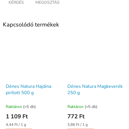
KÉRDÉS
MEGOSZTÁS
Kapcsolódó termékek
Dénes Natura Hajdina
Dénes Natura Magkeverék
pirított 500 g
250 g
Raktáron
(>5 db)
Raktáron
(>5 db)
1 109 Ft
772 Ft
Egységár:
Egységár:
4,44 Ft / 1 g
3,86 Ft / 1 g