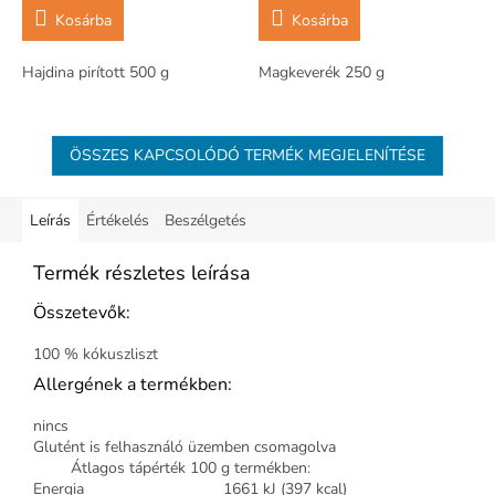
Kosárba
Kosárba
Hajdina pirított 500 g
Magkeverék 250 g
ÖSSZES KAPCSOLÓDÓ TERMÉK MEGJELENÍTÉSE
Leírás
Értékelés
Beszélgetés
Termék részletes leírása
Összetevők:
100 % kókuszliszt
Allergének a termékben:
nincs
Glutént is felhasználó üzemben csomagolva
Átlagos tápérték 100 g termékben:
Energia
1661 kJ (397 kcal)