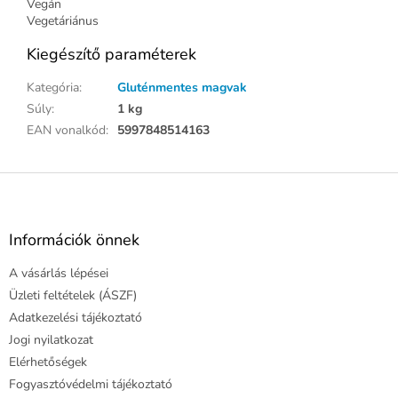
Vegán
Vegetáriánus
Kiegészítő paraméterek
Kategória
:
Gluténmentes magvak
Súly
:
1 kg
EAN vonalkód
:
5997848514163
L
á
b
l
Információk önnek
é
A vásárlás lépései
c
Üzleti feltételek (ÁSZF)
Adatkezelési tájékoztató
Jogi nyilatkozat
Elérhetőségek
Fogyasztóvédelmi tájékoztató