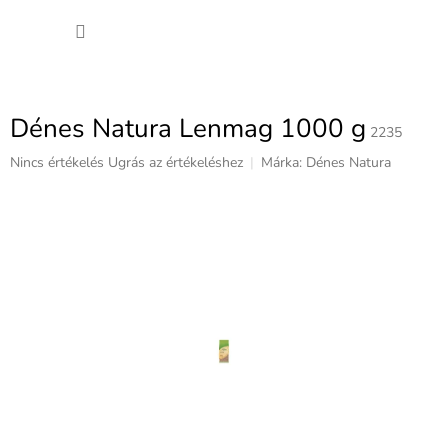
Ugrás
KOSÁ
a
fő
tartalomhoz
Dénes Natura Lenmag 1000 g
2235
A
Nincs értékelés
Ugrás az értékeléshez
Márka:
Dénes Natura
termék
átlagos
értékelése
5-
ből
0,0
csillag.