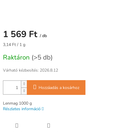
1 569 Ft
/ db
Egységár:
3,14 Ft / 1 g
Raktáron
(>5 db)
Várható kézbesítés:
2026.8.12
Hozzáadás a kosárhoz
Lenmag 1000 g
Részletes információ