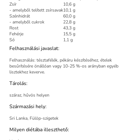
Zsír
10,6 g
- amelyből telített zsírsavak
10,1 g
Szénhidrát
60,0 g
- amelyből cukrok
22,8 g
Rost
43,3 g
Fehérje
15,5 g
Só
1,1 g
Felhasználási javaslat:
Felhasználás: tésztafélék, pékáru készítéséhez, ételek
besűrítésére önállóan vagy 10-25 %-os arányban egyéb
lisztekhez keverve.
Tárolás:
száraz, hűvös helyen
Származási hely:
Sri Lanka, Fülöp-szigetek
Milyen diétába illeszthető: