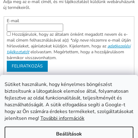
Adja meg az e-mail címét, és mi tájékoztatást küldünk webáruházunk
új termékeiről.
E-mail
Hozzájárulok, hogy az általam önként megadott nevem és e-
mail címem felhasználásával a(z)
*cég neve
részemre e-mail útján
hírleveleket, ajánlatokat küldjön. Kijelentem, hogy az
adatkezelési
tájékoztatót
elolvastam. Megértettem, hogy a hozzájárulásom
bármikor visszavonhatom.
FELIRATKOZÁS
Sütiket használunk, hogy kényelmes böngészést
biztosítsunk a látogatások elemzése által, folyamatosan
Abonett
Mester Család
fejlesztve az oldal funkcionalitását, teljesítményét és
Civita
használhatóságát. A sütik elfogadása segíti a Google-t
hogy az Ön számára érdekes termékeket, szolgáltatásokat
jelenítsen meg!
További információk
Shoptet készítette
Beállítások