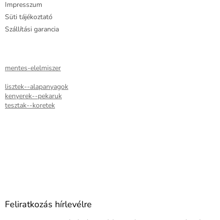
Impresszum
Süti tájékoztató
Szállítási garancia
mentes-elelmiszer
lisztek--alapanyagok
kenyerek--pekaruk
tesztak--koretek
Feliratkozás hírlevélre