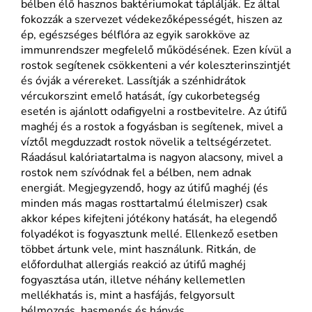
bélben élő hasznos baktériumokat táplálják. Ez által
fokozzák a szervezet védekezőképességét, hiszen az
ép, egészséges bélflóra az egyik sarokköve az
immunrendszer megfelelő működésének. Ezen kívül a
rostok segítenek csökkenteni a vér koleszterinszintjét
és óvják a vérereket. Lassítják a szénhidrátok
vércukorszint emelő hatását, így cukorbetegség
esetén is ajánlott odafigyelni a rostbevitelre. Az útifű
maghéj és a rostok a fogyásban is segítenek, mivel a
víztől megduzzadt rostok növelik a teltségérzetet.
Ráadásul kalóriatartalma is nagyon alacsony, mivel a
rostok nem szívódnak fel a bélben, nem adnak
energiát. Megjegyzendő, hogy az útifű maghéj (és
minden más magas rosttartalmú élelmiszer) csak
akkor képes kifejteni jótékony hatását, ha elegendő
folyadékot is fogyasztunk mellé. Ellenkező esetben
többet ártunk vele, mint használunk. Ritkán, de
előfordulhat allergiás reakció az útifű maghéj
fogyasztása után, illetve néhány kellemetlen
mellékhatás is, mint a hasfájás, felgyorsult
bélmozgás, hasmenés és hányás.