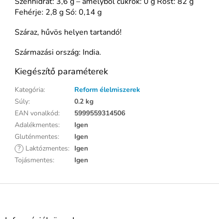
Szénhidrát: 3,6 g – amelyből cukrok: 0 g Rost: 82 g
Fehérje: 2,8 g Só: 0,14 g
Száraz, hűvös helyen tartandó!
Származási ország: India.
Kiegészítő paraméterek
Kategória
:
Reform élelmiszerek
Súly
:
0.2 kg
EAN vonalkód
:
5999559314506
Adalékmentes
:
Igen
Gluténmentes
:
Igen
?
Laktózmentes
:
Igen
Tojásmentes
:
Igen
L
á
b