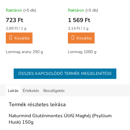
Raktáron
(>5 db)
Raktáron
(>5 db)
723 Ft
1 569 Ft
Egységár:
Egységár:
2,89 Ft / 1 g
3,14 Ft / 1 g
Kosárba
Kosárba
Lenmag arany 250 g
Lenmag 1000 g
ÖSSZES KAPCSOLÓDÓ TERMÉK MEGJELENÍTÉSE
Leírás
Értékelés
Beszélgetés
Termék részletes leírása
Naturmind Gluténmentes Útifű Maghéj (Psyllium
Husk) 150g