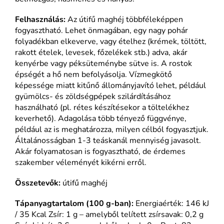
Felhasználás:
Az útifű maghéj többféleképpen
fogyasztható. Lehet önmagában, egy nagy pohár
folyadékban elkeverve, vagy ételhez (krémek, töltött,
rakott ételek, levesek, főzelékek stb.) adva, akár
kenyérbe vagy péksüteménybe sütve is. A rostok
épségét a hő nem befolyásolja. Vízmegkötő
képessége miatt kitűnő állományjavító lehet, például
gyümölcs- és zöldségpépek szilárdításához
használható (pl. rétes készítésekor a töltelékhez
keverhető). Adagolása több tényező függvénye,
például az is meghatározza, milyen célból fogyasztjuk.
Általánosságban 1-3 teáskanál mennyiség javasolt.
Akár folyamatosan is fogyasztható, de érdemes
szakember véleményét kikérni erről.
Összetevők:
útifű maghéj
Tápanyagtartalom (100 g-ban):
Energiaérték: 146 kJ
/ 35 Kcal Zsír: 1 g – amelyből telített zsírsavak: 0,2 g