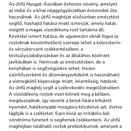
Az útifű Nyugat-Ázsiában őshonos növény, amelyet
az indiai és a kínai népgyógyászatban évezredek óta
használnak. Az útifű maghéjat elsősorban emésztést
segítő, hashajtó hatása miatt ismerjük, amely hatás
mögött a magas vízoldékony rost tartalma áll.
Kevésbé ismert hatása, de ugyanezen oknál fogva (a
rostoknak köszönhetően) szerepe lehet a koleszterin-
és vércukorszint csökkentésében, a
testsúlyszabályozásban és az általános közérzet
javításában is. Nemcsak az emésztésben, de a
konyhában is segítségünkre lehet, hiszen
szűrítőszerként és állományjavítóként is használható
a vízmegkötő képessége miatt. Jelentőség, hatások:
Az útifű maghéj segít a székrekedés megelőzésében.
A vízoldékony rostok vizet kötnek meg a bélben,
megduzzadnak, így növelik a belek falára kifejtett
nyomást, hatékonyabb mozgásra késztetve azt, illetve
lágítják is a székletet. Ezen kívül az irritábilis bél
szindróma tüneteit is segítenek csökkenteni. Az útifű
maghéjban található rostok prebiotikumok, amelyek a