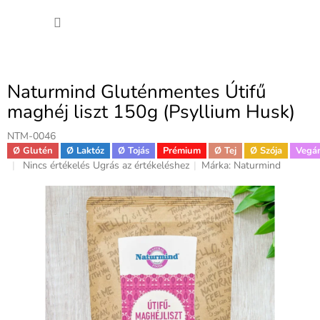
Ugrás
KOSÁ
a
fő
tartalomhoz
Naturmind Gluténmentes Útifű
maghéj liszt 150g (Psyllium Husk)
NTM-0046
Ø Glutén
Ø Laktóz
Ø Tojás
Prémium
Ø Tej
Ø Szója
Vegá
A
Nincs értékelés
Ugrás az értékeléshez
Márka:
Naturmind
termék
átlagos
értékelése
5-
ből
0,0
csillag.