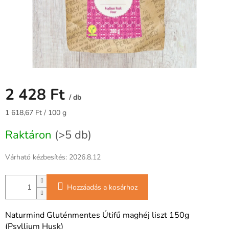
2 428 Ft
/ db
Egységár:
1 618,67 Ft / 100 g
Raktáron
(>5 db)
Várható kézbesítés:
2026.8.12
Hozzáadás a kosárhoz
Naturmind Gluténmentes Útifű maghéj liszt 150g
(Psyllium Husk)