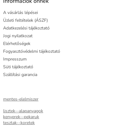
l
Információk önnek
é
A vásárlás lépései
c
Üzleti feltételek (ÁSZF)
Adatkezelési tájékoztató
Jogi nyilatkozat
Elérhetőségek
Fogyasztóvédelmi tájékoztató
Impresszum
Süti tájékoztató
Szállítási garancia
mentes-elelmiszer
lisztek--alapanyagok
kenyerek--pekaruk
tesztak--koretek