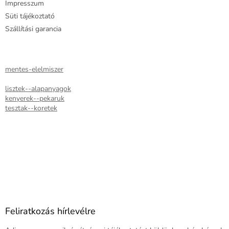
Impresszum
Süti tájékoztató
Szállítási garancia
mentes-elelmiszer
lisztek--alapanyagok
kenyerek--pekaruk
tesztak--koretek
Feliratkozás hírlevélre