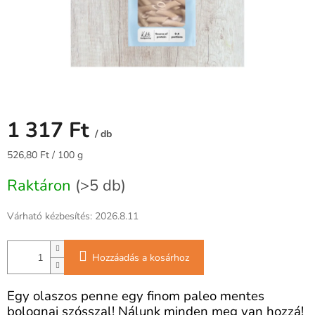
1 317 Ft
/ db
Egységár:
526,80 Ft / 100 g
Raktáron
(>5 db)
Várható kézbesítés:
2026.8.11
Hozzáadás a kosárhoz
Egy olaszos penne egy finom paleo mentes
bolognai szósszal! Nálunk minden meg van hozzá!