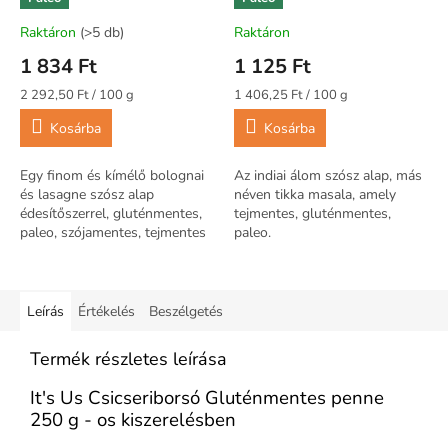
édesítőszerrel
alap) (tejmentes,
(gluténmentes, paleo) 80
mesterséges
Raktáron
(>5 db)
Raktáron
g
adalékanyagtól mente
1 834 Ft
1 125 Ft
Egységár:
Egységár:
2 292,50 Ft / 100 g
1 406,25 Ft / 100 g
Kosárba
Kosárba
Egy finom és kímélő bolognai
Az indiai álom szósz alap, más
és lasagne szósz alap
néven tikka masala, amely
édesítőszerrel, gluténmentes,
tejmentes, gluténmentes,
paleo, szójamentes, tejmentes
paleo.
is egyben.
Leírás
Értékelés
Beszélgetés
Termék részletes leírása
It's Us Csicseriborsó Gluténmentes penne
250 g - os kiszerelésben