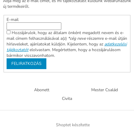
Adja meg az e-mail címét, és mi tájékoztatást küldünk webáruházunk
új termékeiről.
E-mail
Hozzájárulok, hogy az általam önként megadott nevem és e-
mail címem felhasználásával a(z)
*cég neve
részemre e-mail útján
hírleveleket, ajánlatokat küldjön. Kijelentem, hogy az
adatkezelési
tájékoztatót
elolvastam. Megértettem, hogy a hozzájárulásom
bármikor visszavonhatom.
FELIRATKOZÁS
Abonett
Mester Család
Civita
Shoptet készítette