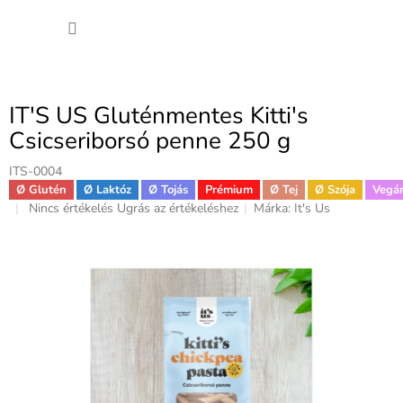
Ugrás
KOSÁ
a
fő
tartalomhoz
IT'S US Gluténmentes Kitti's
Csicseriborsó penne 250 g
ITS-0004
Ø Glutén
Ø Laktóz
Ø Tojás
Prémium
Ø Tej
Ø Szója
Vegá
A
Nincs értékelés
Ugrás az értékeléshez
Márka:
It's Us
termék
átlagos
értékelése
5-
ből
0,0
csillag.