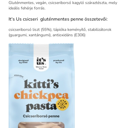
Gluténmentes, vegán, csicseriborsó kagyló száraztészta, mely
ideális fehérje forrás.
It's Us csicseri gluténmentes penne összetevői:
csicseriborsó liszt (55%), tápióka keményítő, stabilizátorok
(guargumi, xantángumi), antioxidáns (E306)