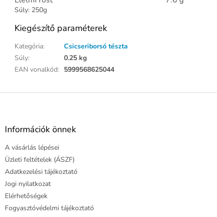
Súly: 250g
Kiegészítő paraméterek
Kategória
:
Csicseriborsó tészta
Súly
:
0.25 kg
EAN vonalkód
:
5999568625044
L
á
b
l
Információk önnek
é
A vásárlás lépései
c
Üzleti feltételek (ÁSZF)
Adatkezelési tájékoztató
Jogi nyilatkozat
Elérhetőségek
Fogyasztóvédelmi tájékoztató