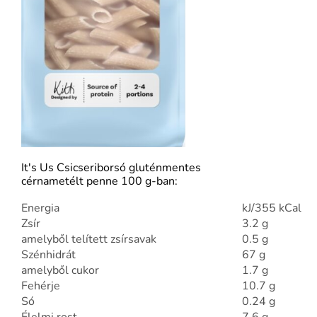
It's Us Csicseriborsó gluténmentes
cérnametélt penne 100 g-ban:
Energia
kJ/355 kCal
Zsír
3.2 g
amelyből telített zsírsavak
0.5 g
Szénhidrát
67 g
amelyből cukor
1.7 g
Fehérje
10.7 g
Só
0.24 g
Élelmi rost
7.6 g