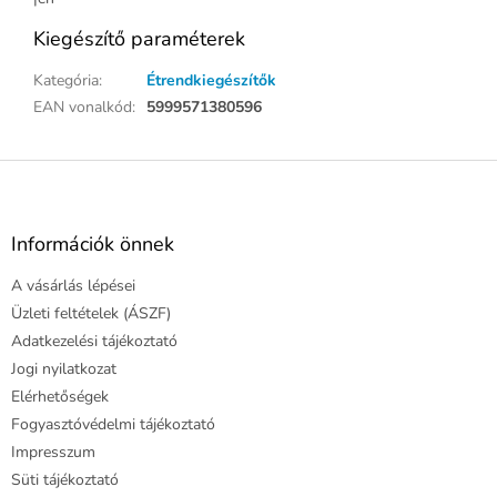
Kiegészítő paraméterek
Kategória
:
Étrendkiegészítők
EAN vonalkód
:
5999571380596
L
á
b
l
Információk önnek
é
A vásárlás lépései
c
Üzleti feltételek (ÁSZF)
Adatkezelési tájékoztató
Jogi nyilatkozat
Elérhetőségek
Fogyasztóvédelmi tájékoztató
Impresszum
Süti tájékoztató