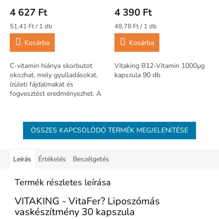
4 627 Ft
4 390 Ft
Egységár:
Egységár:
51,41 Ft / 1 db
48,78 Ft / 1 db
Kosárba
Kosárba
C-vitamin hiánya skorbutot
Vitaking B12-Vitamin 1000µg
okozhat, mely gyulladásokat,
kapszula 90 db
ízületi fájdalmakat és
fogvesztést eredményezhet. A
hiány károsítja az
immunrendszert, növelve
fertőzések kockázatát.
ÖSSZES KAPCSOLÓDÓ TERMÉK MEGJELENÍTÉSE
Leírás
Értékelés
Beszélgetés
Termék részletes leírása
VITAKING - VitaFer? Liposzómás
vaskészítmény 30 kapszula