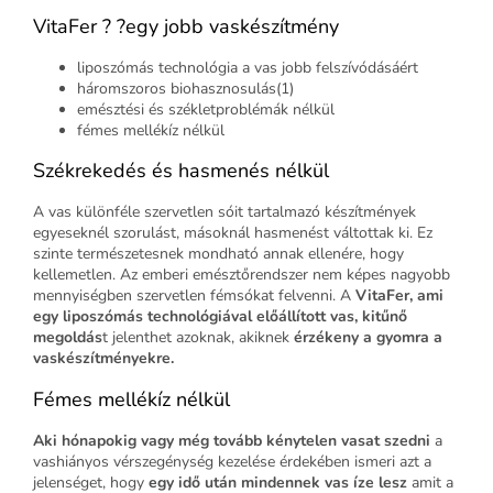
VitaFer ? ?egy jobb vaskészítmény
liposzómás technológia a vas jobb felszívódásáért
háromszoros biohasznosulás(1)
emésztési és székletproblémák nélkül
fémes mellékíz nélkül
Székrekedés és hasmenés nélkül
A vas különféle szervetlen sóit tartalmazó készítmények
egyeseknél szorulást, másoknál hasmenést váltottak ki. Ez
szinte természetesnek mondható annak ellenére, hogy
kellemetlen. Az emberi emésztőrendszer nem képes nagyobb
mennyiségben szervetlen fémsókat felvenni. A
VitaFer, ami
egy liposzómás technológiával előállított vas, kitűnő
megoldás
t jelenthet azoknak, akiknek
érzékeny a gyomra a
vaskészítményekre.
Fémes mellékíz nélkül
Aki hónapokig vagy még tovább kénytelen vasat szedni
a
vashiányos vérszegénység kezelése érdekében ismeri azt a
jelenséget, hogy
egy idő után mindennek vas íze lesz
amit a