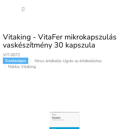
Ugrás
KOSÁ
a
fő
tartalomhoz
Vitaking - VitaFer mikrokapszulás
vaskészítmény 30 kapszula
VIT-0072
A
Nincs értékelés
Ugrás az értékeléshez
Gazdaságos
termék
Márka:
Vitaking
átlagos
értékelése
5-
ből
0,0
csillag.