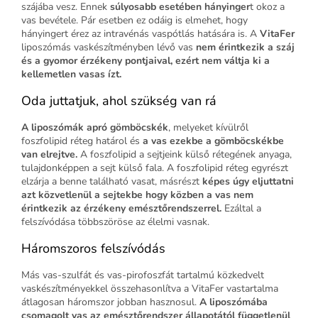
szájába vesz. Ennek
súlyosabb esetében hányinger
t okoz a
vas bevétele. Pár esetben ez odáig is elmehet, hogy
hányingert érez az intravénás vaspótlás hatására is. A
VitaFer
liposzómás vaskészítményben lévő vas
nem érintkezik a száj
és a gyomor érzékeny pontjaival, ezért nem váltja ki a
kellemetlen vasas ízt.
Oda juttatjuk, ahol szükség van rá
A liposzómák apró gömböcskék
, melyeket kívülről
foszfolipid réteg határol és
a vas ezekbe a gömböcskékbe
van elrejtve.
A foszfolipid a sejtjeink külső rétegének anyaga,
tulajdonképpen a sejt külső fala. A foszfolipid réteg egyrészt
elzárja a benne található vasat, másrészt
képes úgy eljuttatni
azt közvetlenül a sejtekbe hogy közben a vas nem
érintkezik az érzékeny emésztőrendszerrel.
Ezáltal a
felszívódása többszöröse az élelmi vasnak.
Háromszoros felszívódás
Más vas-szulfát és vas-pirofoszfát tartalmú közkedvelt
vaskészítményekkel összehasonlítva a VitaFer vastartalma
átlagosan háromszor jobban hasznosul.
A liposzómába
csomagolt vas az emésztőrendszer állapotától függetlenül