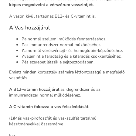
képes megnövelni a vérszérum vasszintjét.
A vason kívül tartalmaz B12- és C-vitamint is.
A Vas hozzájárul
?
a normál szellemi működés fenntartásához.
?
az immunrendszer normál működéséhez.
?
a normál vörösvérsejt- és hemoglobin-képződéshez.
?
valamint a fáradtság és a kifáradás csökkentéséhez.
?
és szerepet játszik a sejtosztódásban.
Emiatt minden korosztály számára létfontosságú a megfelelő
vaspótlás.
A B12-vitamin hozzájárul
az idegrendszer és az
immunrendszer normál működéséhez.
A C-vitamin fokozza a vas felszívódását
.
(1)Más vas-pirofoszfát és vas-szulfát tartalmú
készítményekkel összemérve
|en