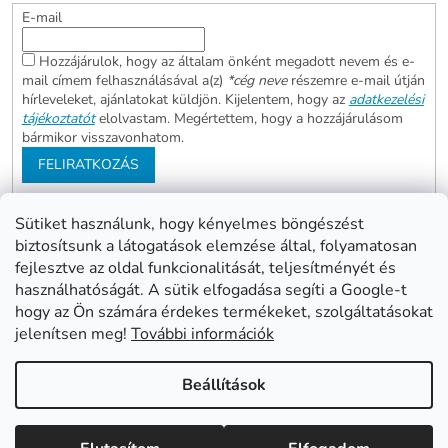
E-mail
Hozzájárulok, hogy az általam önként megadott nevem és e-
mail címem felhasználásával a(z)
*cég neve
részemre e-mail útján
hírleveleket, ajánlatokat küldjön. Kijelentem, hogy az
adatkezelési
tájékoztatót
elolvastam. Megértettem, hogy a hozzájárulásom
bármikor visszavonhatom.
FELIRATKOZÁS
Sütiket használunk, hogy kényelmes böngészést
biztosítsunk a látogatások elemzése által, folyamatosan
Abonett
Mester Család
fejlesztve az oldal funkcionalitását, teljesítményét és
Civita
használhatóságát. A sütik elfogadása segíti a Google-t
hogy az Ön számára érdekes termékeket, szolgáltatásokat
jelenítsen meg!
További információk
Shoptet készítette
Beállítások
Copyright 2026
www.mentes24.hu webshop
. Minden jog