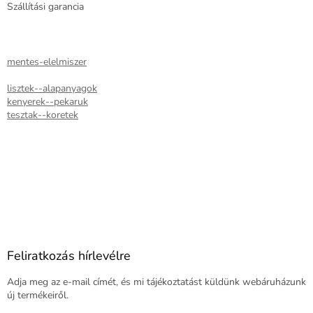
Szállítási garancia
mentes-elelmiszer
lisztek--alapanyagok
kenyerek--pekaruk
tesztak--koretek
Feliratkozás hírlevélre
Adja meg az e-mail címét, és mi tájékoztatást küldünk webáruházunk
új termékeiről.