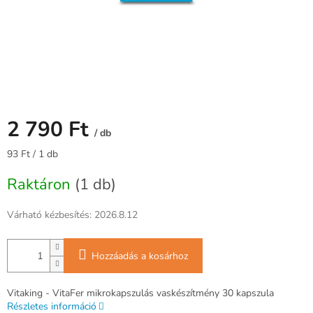
2 790 Ft
/ db
Egységár:
93 Ft / 1 db
Raktáron
(1 db)
Várható kézbesítés:
2026.8.12
Hozzáadás a kosárhoz
Vitaking - VitaFer mikrokapszulás vaskészítmény 30 kapszula
Részletes információ