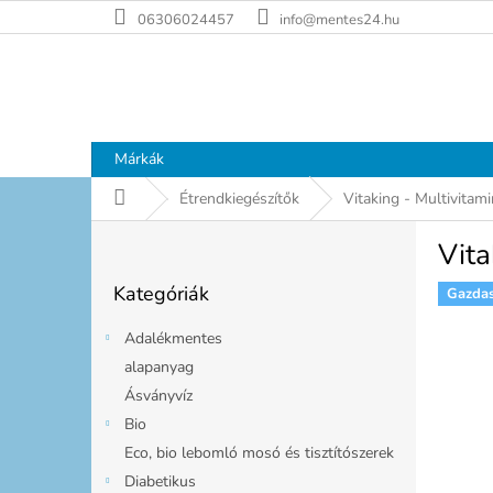
Ugrás
06306024457
info@mentes24.hu
a
fő
tartalomhoz
Márkák
Kezdőlap
Étrendkiegészítők
Vitaking - Multivita
O
Vit
l
Kategóriák
d
Kategóriák
átugrása
Gazda
a
l
Adalékmentes
s
alapanyag
ó
Ásványvíz
p
a
Bio
n
Eco, bio lebomló mosó és tisztítószerek
e
Diabetikus