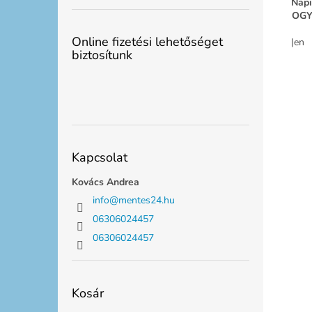
Napi
OGYÉ
Online fizetési lehetőséget
|en
biztosítunk
Kapcsolat
Kovács Andrea
info
@
mentes24.hu
06306024457
06306024457
Kosár