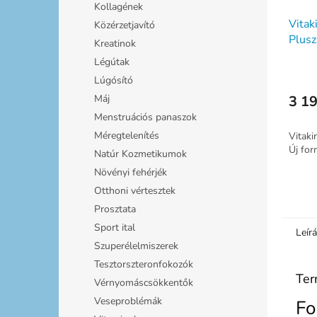
Kollagének
Vitak
Közérzetjavító
Plusz
Kreatinok
Légútak
Lúgósító
Máj
3 19
Menstruációs panaszok
Méregtelenítés
Vitaki
Új for
Natúr Kozmetikumok
Növényi fehérjék
Otthoni vértesztek
Prosztata
Sport ital
Leír
Szuperélelmiszerek
Tesztorszteronfokozók
Ter
Vérnyomáscsökkentők
Veseproblémák
Fo