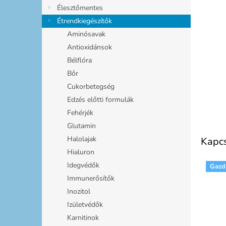
l
Élesztőmentes
Étrendkiegészítők
Aminósavak
Antioxidánsok
Bélflóra
Bőr
Cukorbetegség
Edzés előtti formulák
Fehérjék
Glutamin
Halolajak
Kapc
Hialuron
Idegvédők
Gazd
Immunerősítők
Inozitol
Izületvédők
Karnitinok