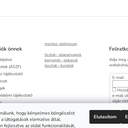
mentes-elelmiszer
iók önnek
Feliratk
lisztek--alapanyagok
lépései
Adja meg a
kenyerek--pekaruk
webáruházu
tesztak--koretek
ételek (ÁSZF)
i tájékoztató
E-mail
kozat
gek
Hozzá
édelmi tájékoztató
e-mail c
útján hír
m
adatkezel
ztató
hozzájár
ználunk, hogy kényelmes böngészést
Elutasítom
E
arancia
 a látogatások elemzése által,
FELI
 fejlesztve az oldal funkcionalitását,