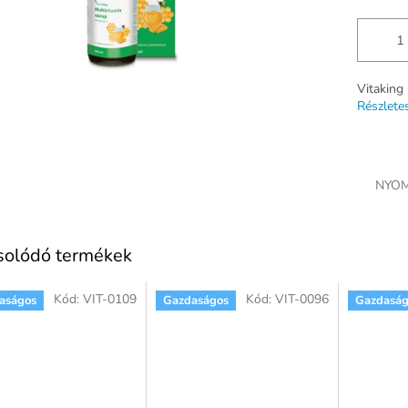
Vitaking
Részlete
NYOM
solódó termékek
Kód:
VIT-0109
Kód:
VIT-0096
aságos
Gazdaságos
Gazdaság