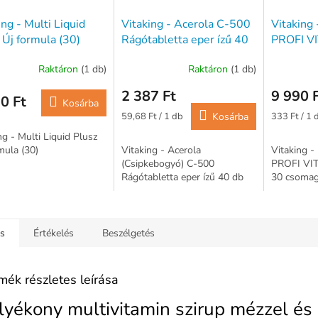
ing - Multi Liquid
Vitaking - Acerola C-500
Vitaking
 Új formula (30)
Rágótabletta eper ízű 40
PROFI 
db
- 30 cso
Raktáron
(1 db)
Raktáron
(1 db)
2 387 Ft
9 990 
0 Ft
Kosárba
Egységár:
Egységár:
59,68 Ft / 1 db
Kosárba
333 Ft / 1 
ng - Multi Liquid Plusz
mula (30)
Vitaking - Acerola
Vitaking 
(Csipkebogyó) C-500
PROFI VI
Rágótabletta eper ízű 40 db
30 csoma
ás
Értékelés
Beszélgetés
mék részletes leírása
lyékony multivitamin szirup mézzel 