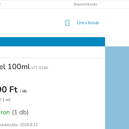
ELÉSI TÁJÉKOZTATÓ
JOGI NYILATKOZAT
Bejelentkezés
ELÉRHETŐSÉGEK
KOSÁR
Üres kosár
vel 100ml
VIT-0146
90 Ft
/ db
:
/ 1 ml
áron
(1 db)
kézbesítés:
2026.8.12