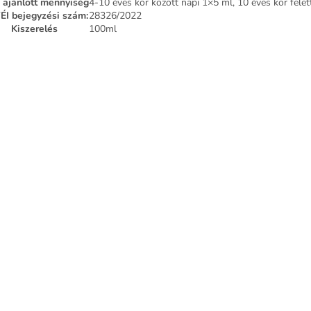
 ajánlott mennyiség
4-10 éves kor között napi 1×5 ml, 10 éves kor felet
I bejegyzési szám:
28326/2022
Kiszerelés
100ml