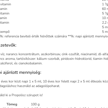
vitamin
1 ?
tamin
60 
itamin
5 ?
tamin
10 
itamin
2,2
5 m
pempő
5 m
: referencia beviteli érték felnőttek számára **%: napi ajánlott mennyi
zetevők:
 víz, narancs koncentrátum, aszkorbinsav, cink-szulfát, niacinamid, dl-al
cs aroma, tartósítószer: kálium-szorbát, piridoxin-hidroklorid, tiamin-hidro
kalciferol, és cianokobalamin.
i ajánlott mennyiség:
 éves kor közt napi 1 x 5 ml, 10 éves kor felett napi 2 x 5 ml étkezés kö
dagoláshoz használd az adagolópoharat.
ld ki a Propolisz szirupot is!
Tömeg
100 g