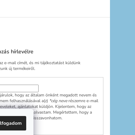
ozás hírlevélre
z e-mail címét, és mi tájékoztatást küldünk
nk új termékeiről.
járulok, hogy az általam önként megadott nevem és
ímem felhasználásával a(z)
*cég neve
részemre e-mail
leveleket, ajánlatokat küldjön. Kijelentem, hogy az
ési tájékoztatót
elolvastam. Megértettem, hogy a
ulásom bármikor visszavonhatom.
lfogadom
RATKOZÁS