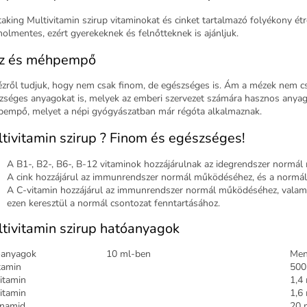
taking Multivitamin szirup vitaminokat és cinket tartalmazó folyékony 
holmentes, ezért gyerekeknek és felnőtteknek is ajánljuk.
z és méhpempő
zről tudjuk, hogy nem csak finom, de egészséges is. Ám a mézek nem c
zséges anyagokat is, melyek az emberi szervezet számára hasznos anyago
empő, melyet a népi gyógyászatban már régóta alkalmaznak.
tivitamin szirup ? Finom és egészséges!
A B1-, B2-, B6-, B-12 vitaminok hozzájárulnak az idegrendszer normá
A cink hozzájárul az immunrendszer normál működéséhez, és a normál
A C-vitamin hozzájárul az immunrendszer normál működéséhez, valam
ezen keresztül a normál csontozat fenntartásához.
tivitamin szirup hatóanyagok
óanyagok
10 ml-ben
Men
tamin
500
itamin
1,4
itamin
1,6
inamid
20 