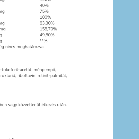
g
40%
mg
75%
g
100%
mg
83,30%
 mg
158,70%
g
49,80%
g
**%
ség nincs meghatározva
fa-tokoferil-acetát, méhpempő,
klorid, riboflavin, retinil-palmitát,
zben vagy közvetlenül étkezés után.