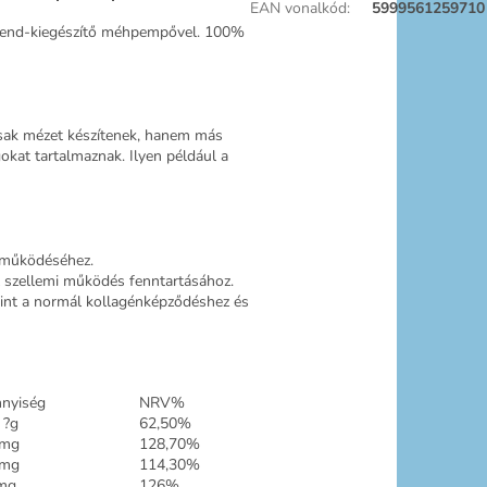
EAN vonalkód
:
5999561259710
étrend-kiegészítő méhpempővel. 100%
sak mézet készítenek, hanem más
kat tartalmaznak. Ilyen például a
l működéséhez.
 szellemi működés fenntartásához.
int a normál kollagénképződéshez és
nyiség
NRV%
 ?g
62,50%
 mg
128,70%
 mg
114,30%
mg
126%