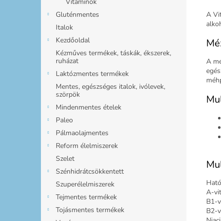
Vitaminok
A Vi
Gluténmentes
alko
Italok
Kezdőoldal
Mé
Kézműves termékek, táskák, ékszerek,
ruházat
A mé
egés
Laktózmentes termékek
méhp
Mentes, egészséges italok, ivólevek,
szörpök
Mul
Mindenmentes ételek
Paleo
Pálmaolajmentes
Reform élelmiszerek
Szelet
Mul
Szénhidrátcsökkentett
Hat
Szuperélelmiszerek
A-vi
Tejmentes termékek
B1-v
Tojásmentes termékek
B2-v
Niac