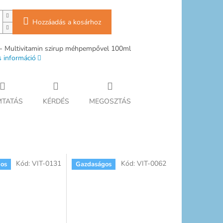
Hozzáadás a kosárhoz
 - Multivitamin szirup méhpempővel 100ml
s információ
TATÁS
KÉRDÉS
MEGOSZTÁS
Kód:
VIT-0131
Kód:
VIT-0062
os
Gazdaságos