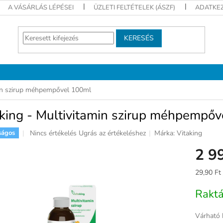
A VÁSÁRLÁS LÉPÉSEI
ÜZLETI FELTÉTELEK (ÁSZF)
ADATKEZ
KERESÉS
min szirup méhpempővel 100ml
aking - Multivitamin szirup méhpempő
A
Nincs értékelés
Ugrás az értékeléshez
Márka:
Vitaking
ságos
termék
2 9
átlagos
értékelése
5-
Egységár
29,90 Ft 
ből
0,0
Rakt
csillag.
Várható 