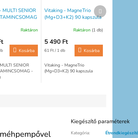
Következő
 - MULTI SENIOR
Vitaking - MagneTrio
termék
VITAMINCSOMAG
(Mg+D3+K2) 90 kapszula
mag
Raktáron
Raktáron
(1 db)
Ft
5 490 Ft
Egységár:
db
Kosárba
61 Ft / 1 db
Kosárba
- MULTI SENIOR
Vitaking - MagneTrio
TAMINCSOMAG -
(Mg+D3+K2) 90 kapszula
g
Kiegészítő paraméterek
és méhpempővel
Kategória
:
Étrendkiegészít