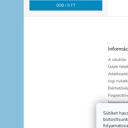
0
DB /
0 FT
L
á
b
l
é
Informác
c
A vásárlás 
Üzleti felt
Adatkezelés
Jogi nyilat
Elérhetősé
Fogyasztóv
Impresszu
Süti tájéko
Sütiket has
Szállítási g
biztosítsunk
folyamatosan