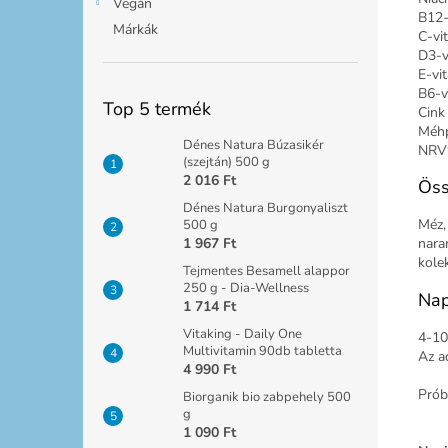
Vegán
B12-
Márkák
C-vi
D3-v
E-vi
B6-v
Top 5 termék
Cink
Méh
Dénes Natura Búzasikér
NRV%
(szejtán) 500 g
2 016 Ft
Öss
Dénes Natura Burgonyaliszt
Méz,
500 g
1 967 Ft
naran
kole
Tejmentes Besamell alappor
250 g - Dia-Wellness
Nap
1 714 Ft
Vitaking - Daily One
4-10
Multivitamin 90db tabletta
Az a
4 990 Ft
Próbá
Biorganik bio zabpehely 500
g
1 090 Ft