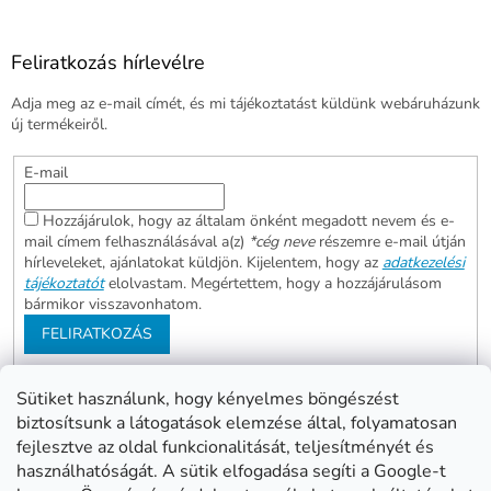
Feliratkozás hírlevélre
Adja meg az e-mail címét, és mi tájékoztatást küldünk webáruházunk
új termékeiről.
E-mail
Hozzájárulok, hogy az általam önként megadott nevem és e-
mail címem felhasználásával a(z)
*cég neve
részemre e-mail útján
hírleveleket, ajánlatokat küldjön. Kijelentem, hogy az
adatkezelési
tájékoztatót
elolvastam. Megértettem, hogy a hozzájárulásom
bármikor visszavonhatom.
FELIRATKOZÁS
Sütiket használunk, hogy kényelmes böngészést
biztosítsunk a látogatások elemzése által, folyamatosan
Abonett
Mester Család
fejlesztve az oldal funkcionalitását, teljesítményét és
Civita
használhatóságát. A sütik elfogadása segíti a Google-t