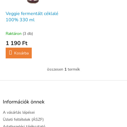
e
e
k
z
l
Veggie fermentált céklalé
é
i
100% 330 ml
s
s
e
t
Raktáron
(3 db)
á
1 190 Ft
j
a
Kosárba
összesen
1
termék
L
i
s
L
t
á
a
b
i
l
Információk önnek
r
é
á
A vásárlás lépései
c
n
y
Üzleti feltételek (ÁSZF)
í
Adatkezelési tájékoztató