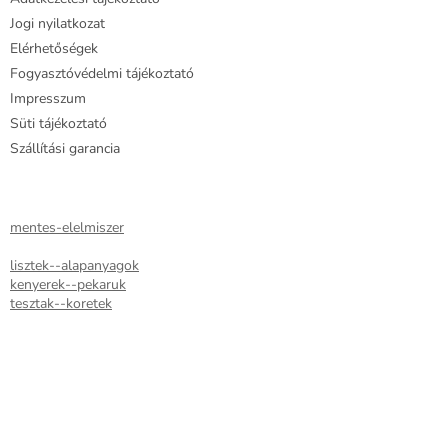
t
Jogi nyilatkozat
á
Elérhetőségek
s
e
Fogyasztóvédelmi tájékoztató
l
Impresszum
e
Süti tájékoztató
m
e
Szállítási garancia
i
mentes-elelmiszer
lisztek--alapanyagok
kenyerek--pekaruk
tesztak--koretek