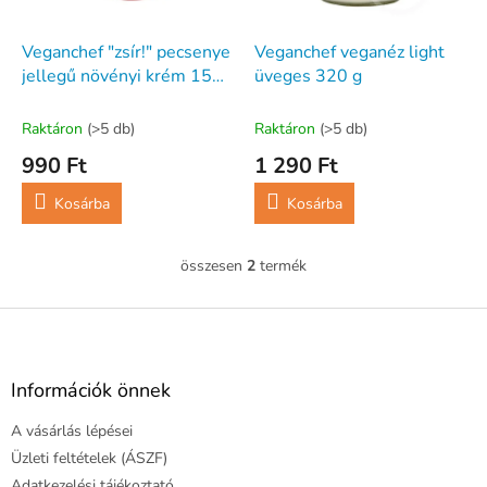
e
e
k
z
l
Veganchef "zsír!" pecsenye
Veganchef veganéz light
é
i
jellegű növényi krém 150
üveges 320 g
s
s
g
e
t
Raktáron
(>5 db)
Raktáron
(>5 db)
á
990 Ft
1 290 Ft
j
a
Kosárba
Kosárba
összesen
2
termék
L
i
s
L
t
á
a
b
i
l
Információk önnek
r
é
á
A vásárlás lépései
c
n
y
Üzleti feltételek (ÁSZF)
í
Adatkezelési tájékoztató