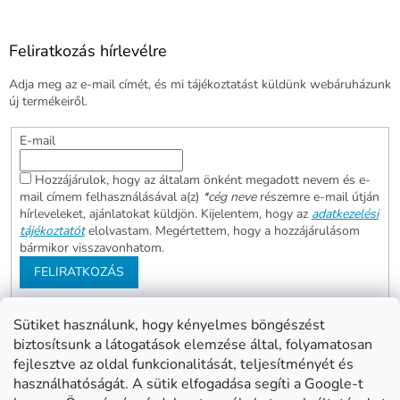
Feliratkozás hírlevélre
Adja meg az e-mail címét, és mi tájékoztatást küldünk webáruházunk
új termékeiről.
E-mail
Hozzájárulok, hogy az általam önként megadott nevem és e-
mail címem felhasználásával a(z)
*cég neve
részemre e-mail útján
hírleveleket, ajánlatokat küldjön. Kijelentem, hogy az
adatkezelési
tájékoztatót
elolvastam. Megértettem, hogy a hozzájárulásom
bármikor visszavonhatom.
FELIRATKOZÁS
Sütiket használunk, hogy kényelmes böngészést
biztosítsunk a látogatások elemzése által, folyamatosan
Abonett
Mester Család
fejlesztve az oldal funkcionalitását, teljesítményét és
Civita
használhatóságát. A sütik elfogadása segíti a Google-t