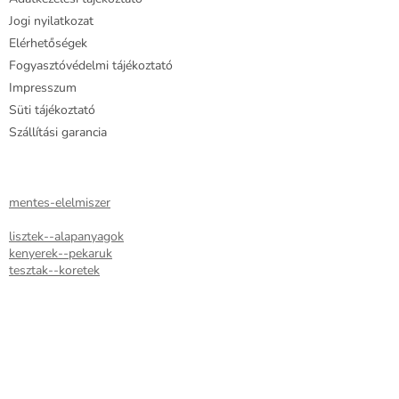
t
Jogi nyilatkozat
á
Elérhetőségek
s
e
Fogyasztóvédelmi tájékoztató
l
Impresszum
e
Süti tájékoztató
m
e
Szállítási garancia
i
mentes-elelmiszer
lisztek--alapanyagok
kenyerek--pekaruk
tesztak--koretek