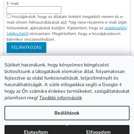
E-mail
Hozzájárulok, hogy az általam önként megadott nevem és e-
mail címem felhasználásával a(z)
*cég neve
részemre e-mail útján
hírleveleket, ajánlatokat küldjön. Kijelentem, hogy az
adatkezelési
tájékoztatót
elolvastam. Megértettem, hogy a hozzájárulásom
bármikor visszavonhatom.
FELIRATKOZÁS
Sütiket használunk, hogy kényelmes böngészést
biztosítsunk a látogatások elemzése által, folyamatosan
Abonett
Mester Család
fejlesztve az oldal funkcionalitását, teljesítményét és
Civita
használhatóságát. A sütik elfogadása segíti a Google-t
hogy az Ön számára érdekes termékeket, szolgáltatásokat
jelenítsen meg!
További információk
Shoptet készítette
Beállítások
Copyright 2026
www.mentes24.hu webshop
. Minden jog
Elutasítom
Elfogadom
fenntartva.
Süti beállítások szerkesztése