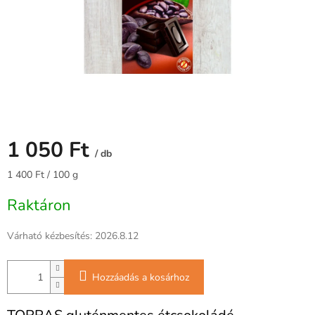
1 050 Ft
/ db
Egységár:
1 400 Ft / 100 g
Raktáron
Várható kézbesítés:
2026.8.12
Hozzáadás a kosárhoz