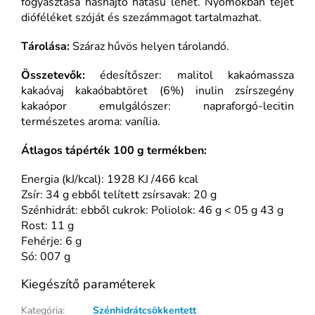
fogyasztása hashajtó hatású lehet. Nyomokban tejet
dióféléket szóját és szezámmagot tartalmazhat.
Tárolása:
Száraz hűvös helyen tárolandó.
Összetevők:
édesítőszer: malitol kakaómassza
kakaóvaj kakaóbabtöret (6%) inulin zsírszegény
kakaópor emulgálószer: napraforgó-lecitin
természetes aroma: vanília.
Átlagos tápérték 100 g termékben:
Energia (kJ/kcal): 1928 KJ /466 kcal
Zsír: 34 g ebből telített zsírsavak: 20 g
Szénhidrát: ebből cukrok: Poliolok: 46 g < 05 g 43 g
Rost: 11 g
Fehérje: 6 g
Só: 007 g
Kiegészítő paraméterek
Kategória
:
Szénhidrátcsökkentett