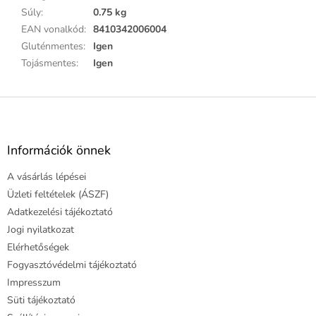
Súly
:
0.75 kg
EAN vonalkód
:
8410342006004
Gluténmentes
:
Igen
Tojásmentes
:
Igen
L
á
b
l
Információk önnek
é
A vásárlás lépései
c
Üzleti feltételek (ÁSZF)
Adatkezelési tájékoztató
Jogi nyilatkozat
Elérhetőségek
Fogyasztóvédelmi tájékoztató
Impresszum
Süti tájékoztató