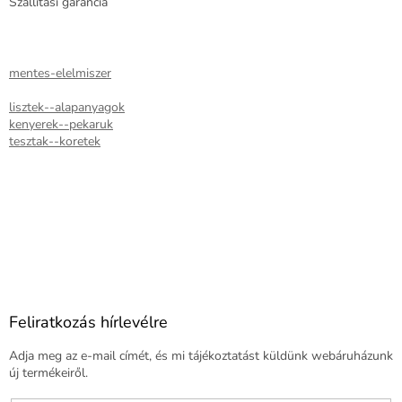
Szállítási garancia
mentes-elelmiszer
lisztek--alapanyagok
kenyerek--pekaruk
tesztak--koretek
Feliratkozás hírlevélre
Adja meg az e-mail címét, és mi tájékoztatást küldünk webáruházunk
új termékeiről.