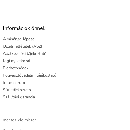
L
á
b
l
Információk önnek
é
A vásárlás lépései
c
Üzleti feltételek (ÁSZF)
Adatkezelési tájékoztató
Jogi nyilatkozat
Elérhetőségek
Fogyasztóvédelmi tájékoztató
Impresszum
Süti tájékoztató
Szállítási garancia
mentes-elelmiszer