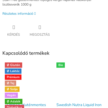
lisztkeverék 1000 g
Részletes információ
KÉRDÉS
MEGOSZTÁS
Kapcsolódó termékek
Ø Glutén
Bio
Ø Laktóz
Prémium
Ø Tej
Ø Szója
Vegán
Ø Adalék
TORRAS gluténmentes
Swedish Nutra Liquid Iron
Diabetikus