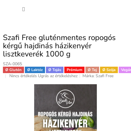
Ugrás
KOSÁ
a
fő
tartalomhoz
Szafi Free gluténmentes ropogós
kérgű hajdinás házikenyér
lisztkeverék 1000 g
SZA-0065
Ø Glutén
Ø Laktóz
Ø Tojás
Prémium
Ø Tej
Ø Szója
Vegá
A
Nincs értékelés
Ugrás az értékeléshez
Márka:
Szafi Free
termék
átlagos
értékelése
5-
ből
0,0
csillag.