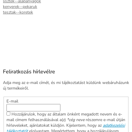
lisztek--alapanyagok
kenyerek--pekaruk
tesztak--koretek
Feliratkozás hírlevélre
Adja meg az e-mail címét, és mi tájékoztatást küldünk webáruházunk
új termékeiről.
E-mail
Hozzájárulok, hogy az általam önként megadott nevem és e-
mail címem felhasználásával a(z)
*cég neve
részemre e-mail útján
hírleveleket, ajánlatokat küldjön. Kijelentem, hogy az
adatkezelési
tájékoztatót
elolvastam. Megértettem, hogy a hozzájárulásom