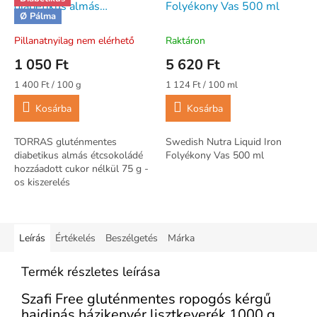
diabetikus almás
Folyékony Vas 500 ml
Ø Pálma
étcsokoládé hozzáadott
cukor nélkül 75 g
Pillanatnyilag nem elérhető
Raktáron
1 050 Ft
5 620 Ft
Egységár:
Egységár:
1 400 Ft / 100 g
1 124 Ft / 100 ml
Kosárba
Kosárba
TORRAS gluténmentes
Swedish Nutra Liquid Iron
diabetikus almás étcsokoládé
Folyékony Vas 500 ml
hozzáadott cukor nélkül 75 g -
os kiszerelés
Leírás
Értékelés
Beszélgetés
Márka
Termék részletes leírása
Szafi Free gluténmentes ropogós kérgű
hajdinás házikenyér lisztkeverék 1000 g