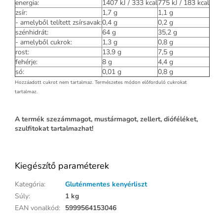
energia:
1407 kJ / 333 kcal
775 kJ / 183 kcal
zsír:
1,7 g
1,1 g
- amelyből telített zsírsavak:
0,4 g
0,2 g
szénhidrát:
64 g
35,2 g
- amelyből cukrok:
1,3 g
0,8 g
rost:
13,9 g
7,5 g
fehérje:
8 g
4,4 g
só:
0,01 g
0,8 g
Hozzáadott cukrot nem tartalmaz. Természetes módon előforduló cukrokat
tartalmaz.
A termék szezámmagot, mustármagot, zellert, dióféléket,
szulfitokat tartalmazhat!
Kiegészítő paraméterek
Kategória
:
Gluténmentes kenyérliszt
Súly
:
1 kg
EAN vonalkód
:
5999564153046