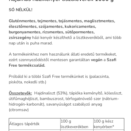
SÓ NÉLKÜL!
Gluténmentes, tejmentes, tojásmentes, maglisztmentes,
élesztőmentes, szójamentes, kukoricamentes,
burgonyamentes, rizsmentes, sütőpormentes,
zsírszegény
házi kenyér készíthető a lisztkeverékből, ami több
nap után is puha marad.
A termékeinkhez nem használunk állati eredetű termékeket,
ezért szennyeződéstől mentesen garantáltan
vegán
a
Szafi
Free termékcsalád.
Próbáld ki a többi Szafi Free termékünket is (palacsinta,
piskóta, nokedli stb.)
Összetevők:
Hajdinaliszt (53%), tápióka keményítő, kölesliszt,
útifűmaghéjliszt, bambuszrost, térfogatnövelő szer (nátrium-
hidrogén-karbonát), savanyúságot szabályzó anyag
(citromsav)
100 g
100 g kész
Átlagos tápérték
lisztkeverékben
kenyérben*