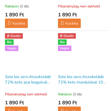
Raktáron
(3 db)
Pillanatnyilag nem elérhető
1 890 Ft
1 890 Ft
Kosárba
Kosárba
Ø Glutén
Ø Glutén
Bio
Bio
Vegán
Vegán
Sole bio zero étcsokoládé
Sole bio zero étcsokoládé
72% keto acai bogyóval
72% keto mandulával 100
100 g
g
Pillanatnyilag nem elérhető
Raktáron
(3 db)
1 890 Ft
1 890 Ft