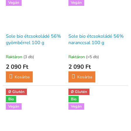
Vegán
Vegán
Sole bio étcsokoládé 56%
Sole bio étcsokoládé 56%
gyömbérrel 100 g
naranccsal 100 g
Raktáron
(3 db)
Raktáron
(>5 db)
2 090 Ft
2 090 Ft
Kosárba
Kosárba
Ø Glutén
Ø Glutén
Bio
Bio
Vegán
Vegán