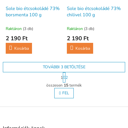
Sole bio étcsokoládé 73%
Sole bio étcsokoládé 73%
borsmenta 100 g
chilivel 100 g
Raktáron
(3 db)
Raktáron
(3 db)
2 190 Ft
2 190 Ft
Kosárba
Kosárba
TOVÁBBI 3 BETÖLTÉSE
L
1
2
a
L
p
összesen
15
termék
i
o
s
FEL
z
t
á
s
a
L
i
r
á
á
b
n