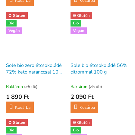
Kosárba
Kosárba
Ø Glutén
Ø Glutén
Bio
Bio
Vegán
Vegán
Sole bio zero étcsokoládé
Sole bio étcsokoládé 56%
72% keto naranccsal 100
citrommal 100 g
g
Raktáron
(>5 db)
Raktáron
(>5 db)
1 890 Ft
2 090 Ft
Kosárba
Kosárba
Ø Glutén
Ø Glutén
Bio
Bio