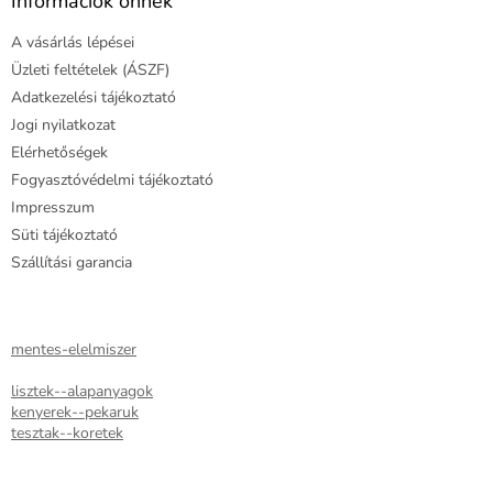
l
Információk önnek
y
é
í
A vásárlás lépései
c
t
Üzleti feltételek (ÁSZF)
á
s
Adatkezelési tájékoztató
e
Jogi nyilatkozat
l
Elérhetőségek
e
m
Fogyasztóvédelmi tájékoztató
e
Impresszum
i
Süti tájékoztató
Szállítási garancia
mentes-elelmiszer
lisztek--alapanyagok
kenyerek--pekaruk
tesztak--koretek