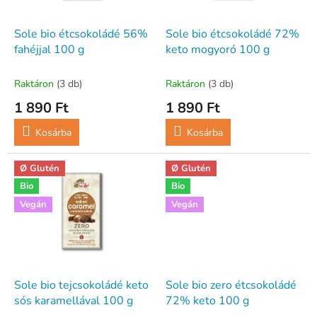
e
e
k
z
l
Sole bio étcsokoládé 56%
Sole bio étcsokoládé 72%
é
i
fahéjjal 100 g
keto mogyoró 100 g
s
s
e
t
Raktáron
(3 db)
Raktáron
(3 db)
á
1 890 Ft
1 890 Ft
j
a
Kosárba
Kosárba
Ø Glutén
Ø Glutén
Bio
Bio
Vegán
Vegán
Sole bio tejcsokoládé keto
Sole bio zero étcsokoládé
sós karamellával 100 g
72% keto 100 g