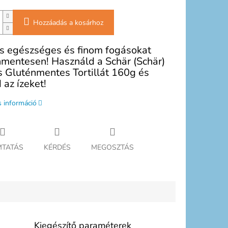
Hozzáadás a kosárhoz
ts egészséges és finom fogásokat
nmentesen! Használd a Schär (Schär)
 Gluténmentes Tortillát 160g és
 az ízeket!
s információ
TATÁS
KÉRDÉS
MEGOSZTÁS
Kiegészítő paraméterek