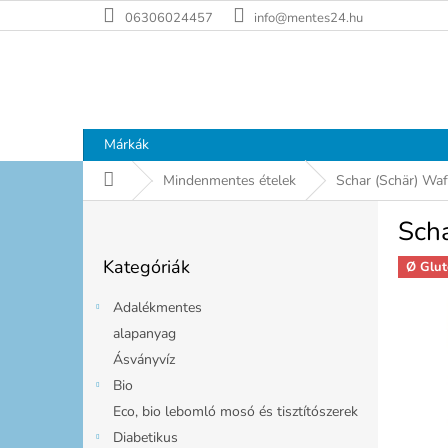
Ugrás
06306024457
info@mentes24.hu
a
fő
tartalomhoz
Márkák
Kezdőlap
Mindenmentes ételek
Schar (Schär) Wa
O
Sch
l
Kategóriák
d
Kategóriák
átugrása
Ø Glut
a
l
Adalékmentes
s
alapanyag
ó
Ásványvíz
p
a
Bio
n
Eco, bio lebomló mosó és tisztítószerek
e
Diabetikus