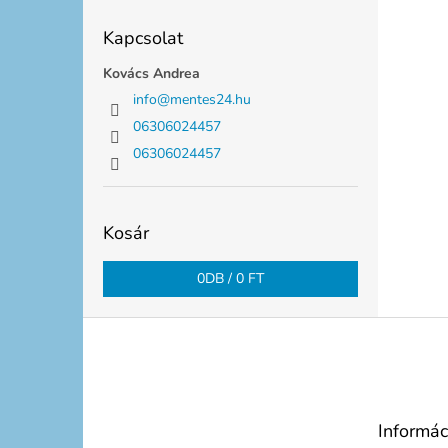
Kapcsolat
Kovács Andrea
info
@
mentes24.hu
06306024457
06306024457
Kosár
0
DB /
0 FT
L
á
b
l
é
Informác
c