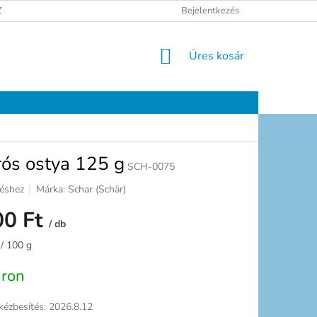
ELÉSI TÁJÉKOZTATÓ
JOGI NYILATKOZAT
Bejelentkezés
ELÉRHETŐSÉGEK
KOSÁR
Üres kosár
ós ostya 125 g
SCH-0075
léshez
Márka:
Schar (Schär)
00 Ft
/ db
:
 / 100 g
áron
kézbesítés:
2026.8.12