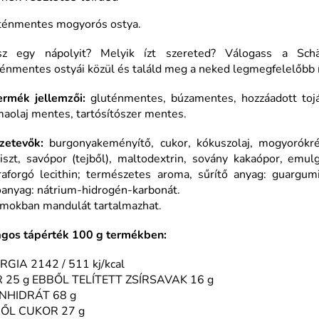
ténmentes mogyorós ostya.
sz egy nápolyit? Melyik ízt szereted? Válogass a Sch
énmentes ostyái közül és találd meg a neked legmegfelelőbb í
ermék jellemzői:
gluténmentes, búzamentes, hozzáadott tojá
aolaj mentes, tartósítószer mentes.
zetevők:
burgonyakeményítő, cukor, kókuszolaj, mogyorók
liszt, savópor (tejből), maltodextrin, sovány kakaópor, emul
raforgó lecithin; természetes aroma, sűrítő anyag: guargumi
óanyag: nátrium-hidrogén-karbonát.
mokban mandulát tartalmazhat.
agos tápérték 100 g termékben:
RGIA 2142 / 511 kj/kcal
R 25 g EBBŐL TELÍTETT ZSÍRSAVAK 16 g
NHIDRÁT 68 g
ŐL CUKOR 27 g