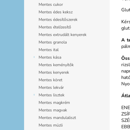
Mentes cukor
Glu
Mentes édes keksz
Mentes édesítőszerek
Kér
Mentes ételízesítő
glut
Mentes extrudált kenyerek
A t
Mentes granola
pálm
Mentes ital
Mentes kása
Öss
rizs
Mentes keményítők
nap
Mentes kenyerek
hat
Mentes köret
Nyo
Mentes lekvár
Mentes lisztek
Átl
Mentes magkrém
ENE
Mentes magvak
ZSÍ
Mentes mandulaliszt
SZÉ
Mentes müzli
EBB