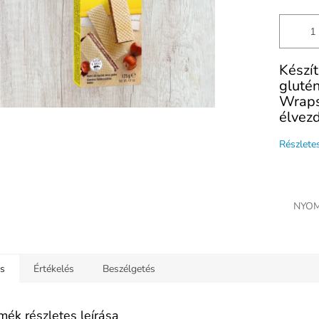
Készí
gluté
Wraps
élvezd
Részlete
NYOM
ás
Értékelés
Beszélgetés
mék részletes leírása