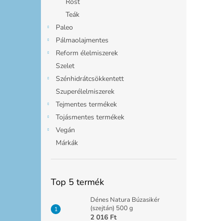
Rost
Teák
Paleo
Pálmaolajmentes
Reform élelmiszerek
Szelet
Szénhidrátcsökkentett
Szuperélelmiszerek
Tejmentes termékek
Tojásmentes termékek
Vegán
Márkák
Top 5 termék
Dénes Natura Búzasikér
(szejtán) 500 g
2 016 Ft