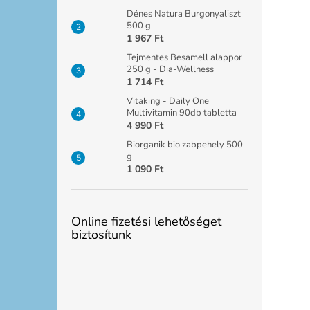
Dénes Natura Burgonyaliszt
500 g
1 967 Ft
Tejmentes Besamell alappor
250 g - Dia-Wellness
1 714 Ft
Vitaking - Daily One
Multivitamin 90db tabletta
4 990 Ft
Biorganik bio zabpehely 500
g
1 090 Ft
Online fizetési lehetőséget
biztosítunk