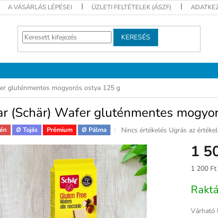
A VÁSÁRLÁS LÉPÉSEI
ÜZLETI FELTÉTELEK (ÁSZF)
ADATKEZ
KERESÉS
fer gluténmentes mogyorós ostya 125 g
ar (Schär) Wafer gluténmentes mogyor
A
Nincs értékelés
Ugrás az értéke
én
Ø Tojás
Prémium
Ø Pálma
termék
1 5
átlagos
értékelése
5-
Egységár
1 200 Ft
ből
0,0
Rakt
csillag.
Várható 