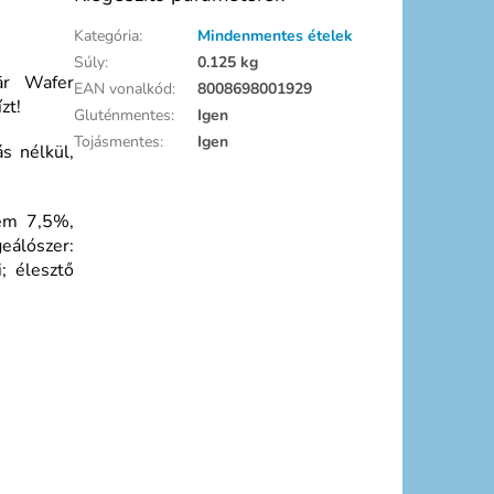
Kategória
:
Mindenmentes ételek
Súly
:
0.125 kg
är Wafer
EAN vonalkód
:
8008698001929
zt!
Gluténmentes
:
Igen
Tojásmentes
:
Igen
s nélkül,
rém 7,5%,
geálószer:
; élesztő