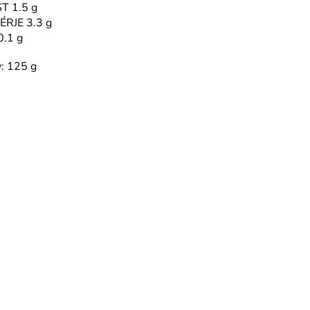
T 1.5 g
ÉRJE 3.3 g
0.1 g
y: 125 g