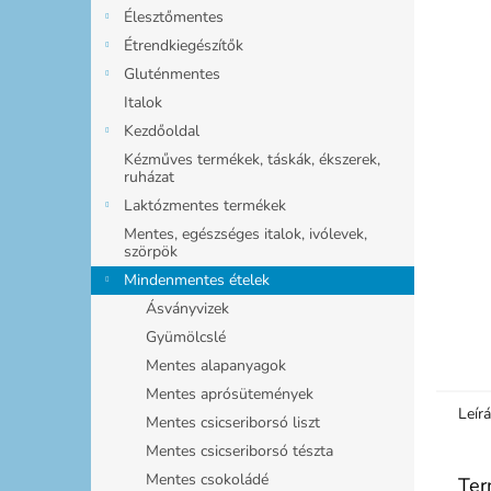
l
Élesztőmentes
Étrendkiegészítők
Gluténmentes
Italok
Kezdőoldal
Kézműves termékek, táskák, ékszerek,
ruházat
Laktózmentes termékek
Mentes, egészséges italok, ivólevek,
szörpök
Mindenmentes ételek
Ásványvizek
Gyümölcslé
Mentes alapanyagok
Mentes aprósütemények
Leír
Mentes csicseriborsó liszt
Mentes csicseriborsó tészta
Mentes csokoládé
Ter