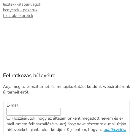
lisztek--alapanyagok
kenyerek--pekaruk
tesztak--koretek
Feliratkozás hírlevélre
Adja meg az e-mail címét, és mi tájékoztatást küldünk webáruházunk
új termékeiről.
E-mail
Hozzájárulok, hogy az általam önként megadott nevem és e-
mail címem felhasználásával a(z)
*cég neve
részemre e-mail útján
hírleveleket, ajánlatokat küldjön. Kijelentem, hogy az
adatkezelési