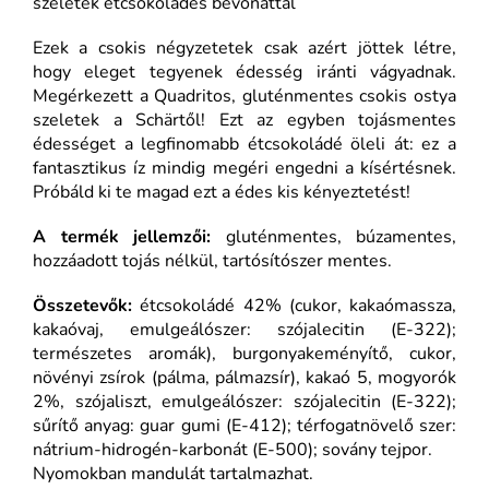
szeletek étcsokoládés bevonattal
Ezek a csokis négyzetetek csak azért jöttek létre,
hogy eleget tegyenek édesség iránti vágyadnak.
Megérkezett a Quadritos, gluténmentes csokis ostya
szeletek a Schärtől! Ezt az egyben tojásmentes
édességet a legfinomabb étcsokoládé öleli át: ez a
fantasztikus íz mindig megéri engedni a kísértésnek.
Próbáld ki te magad ezt a édes kis kényeztetést!
A termék jellemzői:
gluténmentes, búzamentes,
hozzáadott tojás nélkül, tartósítószer mentes.
Összetevők:
étcsokoládé 42% (cukor, kakaómassza,
kakaóvaj, emulgeálószer: szójalecitin (E-322);
természetes aromák), burgonyakeményítő, cukor,
növényi zsírok (pálma, pálmazsír), kakaó 5, mogyorók
2%, szójaliszt, emulgeálószer: szójalecitin (E-322);
sűrítő anyag: guar gumi (E-412); térfogatnövelő szer:
nátrium-hidrogén-karbonát (E-500); sovány tejpor.
Nyomokban mandulát tartalmazhat.