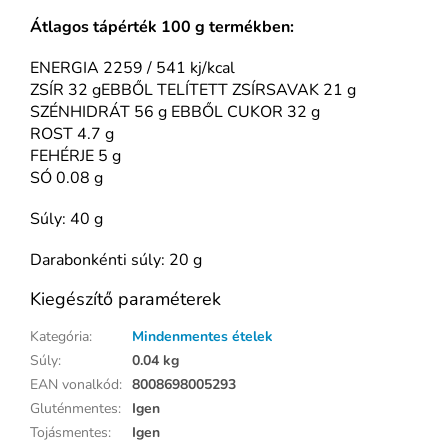
Átlagos tápérték 100 g termékben:
ENERGIA 2259 / 541 kj/kcal
ZSÍR 32 gEBBŐL TELÍTETT ZSÍRSAVAK 21 g
SZÉNHIDRÁT 56 g EBBŐL CUKOR 32 g
ROST 4.7 g
FEHÉRJE 5 g
SÓ 0.08 g
Súly: 40 g
Darabonkénti súly: 20 g
Kiegészítő paraméterek
Kategória
:
Mindenmentes ételek
Súly
:
0.04 kg
EAN vonalkód
:
8008698005293
Gluténmentes
:
Igen
Tojásmentes
:
Igen