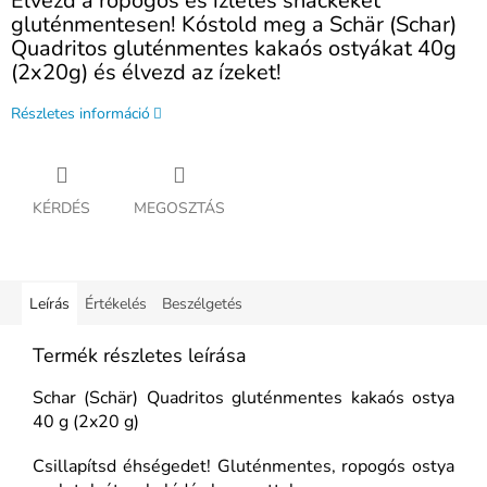
Élvezd a ropogós és ízletes snackeket
gluténmentesen! Kóstold meg a Schär (Schar)
Quadritos gluténmentes kakaós ostyákat 40g
(2x20g) és élvezd az ízeket!
Részletes információ
KÉRDÉS
MEGOSZTÁS
Leírás
Értékelés
Beszélgetés
Termék részletes leírása
Schar (Schär) Quadritos gluténmentes kakaós ostya
40 g (2x20 g)
Csillapítsd éhségedet! Gluténmentes, ropogós ostya