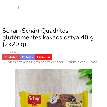
Ugrás
KOSÁ
a
fő
tartalomhoz
Schar (Schär) Quadritos
gluténmentes kakaós ostya 40 g
(2x20 g)
SCH-0073
Ø Glutén
Ø Tojás
Prémium
A
Nincs értékelés
Ugrás az értékeléshez
Márka:
Schar (Schär)
termék
átlagos
értékelése
5-
ből
0,0
csillag.