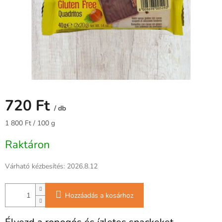
720 Ft
/ db
Egységár:
1 800 Ft / 100 g
Raktáron
Várható kézbesítés:
2026.8.12
Hozzáadás a kosárhoz