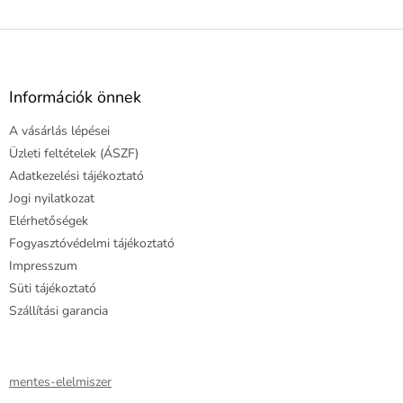
L
á
b
l
Információk önnek
é
A vásárlás lépései
c
Üzleti feltételek (ÁSZF)
Adatkezelési tájékoztató
Jogi nyilatkozat
Elérhetőségek
Fogyasztóvédelmi tájékoztató
Impresszum
Süti tájékoztató
Szállítási garancia
mentes-elelmiszer