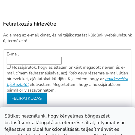
Feliratkozás hírlevélre
Adja meg az e-mail címét, és mi tájékoztatást küldünk webáruházunk
új termékeiről.
E-mail
Hozzájárulok, hogy az általam önként megadott nevem és e-
mail címem felhasználásával a(z)
*cég neve
részemre e-mail útján
hírleveleket, ajánlatokat küldjön. Kijelentem, hogy az
adatkezelési
tájékoztatót
elolvastam. Megértettem, hogy a hozzájárulásom
bármikor visszavonhatom.
FELIRATKOZÁS
Sütiket használunk, hogy kényelmes böngészést
biztosítsunk a látogatások elemzése által, folyamatosan
Abonett
Mester Család
fejlesztve az oldal funkcionalitását, teljesítményét és
Civita