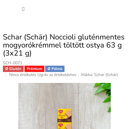
Ugrás
KOSÁ
a
fő
tartalomhoz
Schar (Schär) Noccioli gluténmentes
mogyorókrémmel töltött ostya 63 g
(3x21 g)
SCH-0071
Ø Glutén
Prémium
Ø Pálma
A
Nincs értékelés
Ugrás az értékeléshez
Márka:
Schar (Schär)
termék
átlagos
értékelése
5-
ből
0,0
csillag.