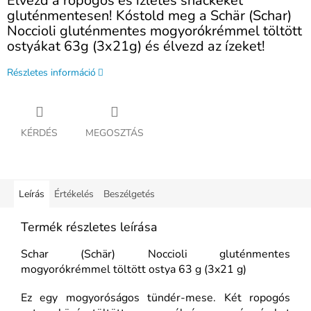
Élvezd a ropogós és ízletes snackeket
gluténmentesen! Kóstold meg a Schär (Schar)
Noccioli gluténmentes mogyorókrémmel töltött
ostyákat 63g (3x21g) és élvezd az ízeket!
Részletes információ
KÉRDÉS
MEGOSZTÁS
Leírás
Értékelés
Beszélgetés
Termék részletes leírása
Schar (Schär) Noccioli gluténmentes
mogyorókrémmel töltött ostya 63 g (3x21 g)
Ez egy mogyoróságos tündér-mese. Két ropogós