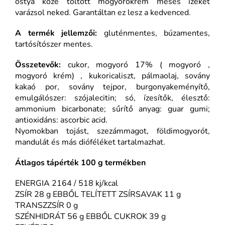
ostya közé töltött mogyorókrém mesés ízeket
varázsol neked. Garantáltan ez lesz a kedvenced.
A termék jellemzői:
gluténmentes, búzamentes,
tartósítószer mentes.
Összetevők:
cukor, mogyoró 17% ( mogyoró ,
mogyoró krém) , kukoricaliszt, pálmaolaj, sovány
kakaó por, sovány tejpor, burgonyakeményítő,
emulgálószer: szójalecitin; só, ízesítők, élesztő:
ammonium bicarbonate; sűrítő anyag: guar gumi;
antioxidáns: ascorbic acid.
Nyomokban tojást, szezámmagot, földimogyorót,
mandulát és más dióféléket tartalmazhat.
Átlagos tápérték 100 g termékben
ENERGIA 2164 / 518 kj/kcal
ZSÍR 28 g EBBŐL TELÍTETT ZSÍRSAVAK 11 g
TRANSZZSÍR 0 g
SZÉNHIDRÁT 56 g EBBŐL CUKROK 39 g