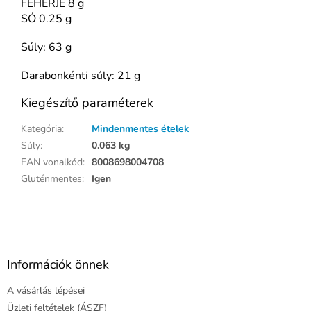
FEHÉRJE 8 g
SÓ 0.25 g
Súly: 63 g
Darabonkénti súly: 21 g
Kiegészítő paraméterek
Kategória
:
Mindenmentes ételek
Súly
:
0.063 kg
EAN vonalkód
:
8008698004708
Gluténmentes
:
Igen
L
á
b
l
Információk önnek
é
A vásárlás lépései
c
Üzleti feltételek (ÁSZF)